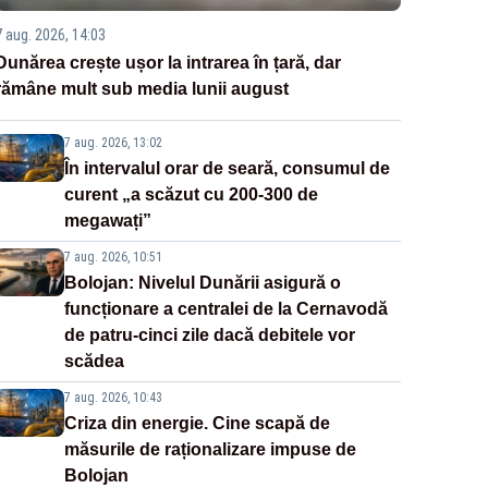
7 aug. 2026, 14:03
Dunărea crește ușor la intrarea în țară, dar
rămâne mult sub media lunii august
7 aug. 2026, 13:02
În intervalul orar de seară, consumul de
curent „a scăzut cu 200-300 de
megawați”
7 aug. 2026, 10:51
Bolojan: Nivelul Dunării asigură o
funcționare a centralei de la Cernavodă
de patru-cinci zile dacă debitele vor
scădea
7 aug. 2026, 10:43
Criza din energie. Cine scapă de
măsurile de raționalizare impuse de
Bolojan