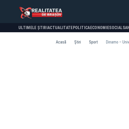
ULTIMELE ȘTIRI
ACTUALITATE
POLITICA
ECONOMIE
SOCIAL
SA
Acasă
Știri
Sport
Dinamo – Univ