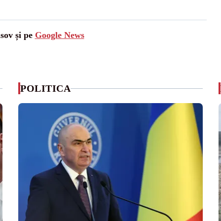
asov și pe
Google News
POLITICA