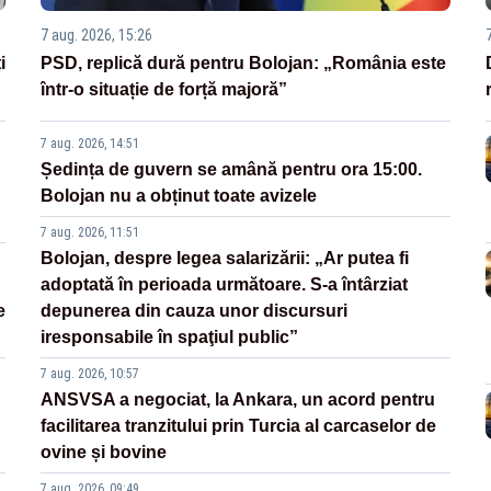
7 aug. 2026, 15:26
i
PSD, replică dură pentru Bolojan: „România este
într-o situație de forță majoră”
7 aug. 2026, 14:51
Ședința de guvern se amână pentru ora 15:00.
Bolojan nu a obținut toate avizele
7 aug. 2026, 11:51
Bolojan, despre legea salarizării: „Ar putea fi
adoptată în perioada următoare. S-a întârziat
e
depunerea din cauza unor discursuri
iresponsabile în spaţiul public”
7 aug. 2026, 10:57
ANSVSA a negociat, la Ankara, un acord pentru
facilitarea tranzitului prin Turcia al carcaselor de
ovine și bovine
7 aug. 2026, 09:49