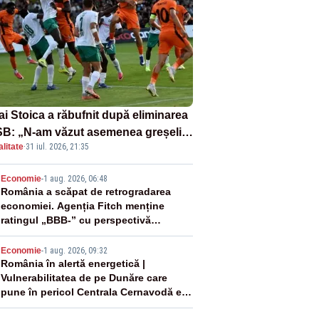
ai Stoica a răbufnit după eliminarea
B: „N-am văzut asemenea greșeli
litate
·
31 iul. 2026, 21:35
190 de meciuri europene”
2
Economie
-
1 aug. 2026, 06:48
România a scăpat de retrogradarea
economiei. Agenția Fitch menține
ratingul „BBB-” cu perspectivă
negativă
3
Economie
-
1 aug. 2026, 09:32
România în alertă energetică |
Vulnerabilitatea de pe Dunăre care
pune în pericol Centrala Cernavodă era
cunoscută de pe vremea lui Ceaușescu