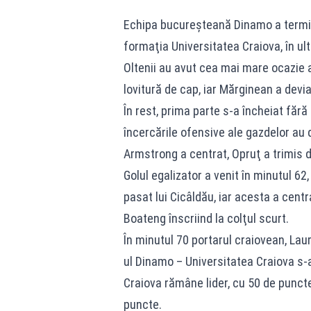
Echipa bucureşteană Dinamo a terminat
formaţia Universitatea Craiova, în ult
Oltenii au avut cea mai mare ocazie a 
lovitură de cap, iar Mărginean a devia
În rest, prima parte s-a încheiat făr
încercările ofensive ale gazdelor au 
Armstrong a centrat, Opruţ a trimis d
Golul egalizator a venit în minutul 62
pasat lui Cicâldău, iar acesta a centr
Boateng înscriind la colţul scurt.
În minutul 70 portarul craiovean, Lau
ul Dinamo – Universitatea Craiova s-
Craiova rămâne lider, cu 50 de punct
puncte.