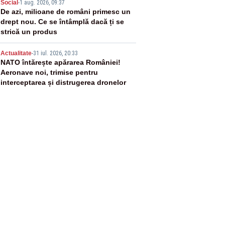
4
Social
-
1 aug. 2026, 09:37
De azi, milioane de români primesc un
drept nou. Ce se întâmplă dacă ți se
strică un produs
5
Actualitate
-
31 iul. 2026, 20:33
NATO întărește apărarea României!
Aeronave noi, trimise pentru
interceptarea și distrugerea dronelor