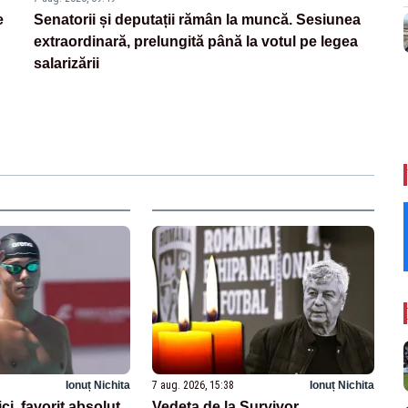
e
Senatorii și deputații rămân la muncă. Sesiunea
extraordinară, prelungită până la votul pe legea
salarizării
Ionuț Nichita
7 aug. 2026, 15:38
Ionuț Nichita
i, favorit absolut
Vedeta de la Survivor,