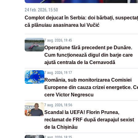
24 feb. 2026, 15:50
Complot dejucat în Serbia: doi bărbați, suspectaț
că plănuiau asasinarea lui Vučić
7 aug. 2026, 19:45
Operațiune fără precedent pe Dunăre.
Cum funcționează digul din barje care
ajută centrala de la Cernavodă
7 aug. 2026, 19:17
România, sub monitorizarea Comisiei
Europene din cauza crizei energetice. C
cere Victor Negrescu
7 aug. 2026, 18:56
Scandal la UEFA! Florin Prunea,
reclamat de FRF după derapajul sexist
de la Chișinău
7 aug. 2026, 18:25