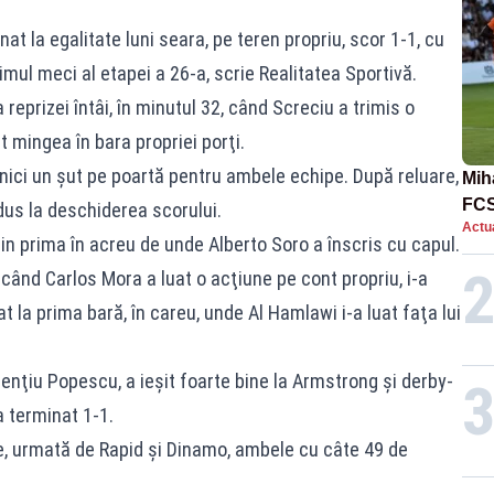
 la egalitate luni seara, pe teren propriu, scor 1-1, cu
imul meci al etapei a 26-a, scrie Realitatea Sportivă.
reprizei întâi, în minutul 32, când Screciu a trimis o
t mingea în bara propriei porţi.
ă nici un şut pe poartă pentru ambele echipe. După reluare,
Mih
FCS
dus la deschiderea scorului.
Actua
în 
in prima în acreu de unde Alberto Soro a înscris cu capul.
, când Carlos Mora a luat o acţiune pe cont propriu, i-a
at la prima bară, în careu, unde Al Hamlawi i-a luat faţa lui
renţiu Popescu, a ieşit foarte bine la Armstrong şi derby-
a terminat 1-1.
e, urmată de Rapid şi Dinamo, ambele cu câte 49 de