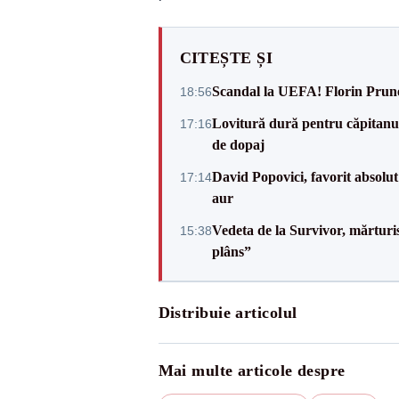
CITEȘTE ȘI
Scandal la UEFA! Florin Prune
18:56
Lovitură dură pentru căpitanul
17:16
de dopaj
David Popovici, favorit absolut
17:14
aur
Vedeta de la Survivor, mărtur
15:38
plâns”
Distribuie articolul
Mai multe articole despre