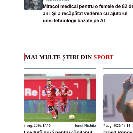
Miracol medical pentru o femeie de 82 d
ani. Și-a recăpătat vederea cu ajutorul
unei tehnologii bazate pe AI
MAI MULTE ȘTIRI DIN
SPORT
7 aug. 2026, 17:16
Ionuț Nichita
7 aug. 2026, 17:14
Lovitură dură pentru căpitanul
David Popovic