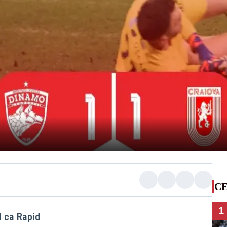
CE
1
l ca Rapid