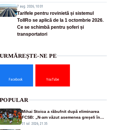
7 aug. 2026, 10:01
Tarifele pentru rovinietă și sistemul
TollRo se aplică de la 1 octombrie 2026.
Ce se schimbă pentru șoferi și
transportatori
URMĂREȘTE-NE PE
Facebook
YouTube
POPULAR
Mihai Stoica a răbufnit după eliminarea
FCSB: „N-am văzut asemenea greșeli în
190 de meciuri europene”
31 iul. 2026, 21:35