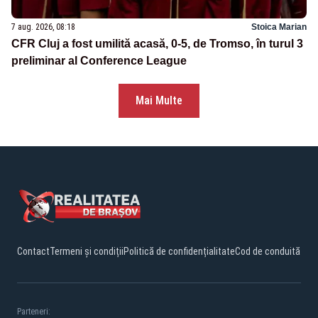
7 aug. 2026, 08:18
Stoica Marian
CFR Cluj a fost umilită acasă, 0-5, de Tromso, în turul 3
preliminar al Conference League
Mai Multe
Contact
Termeni și condiții
Politică de confidențialitate
Cod de conduită
Parteneri: