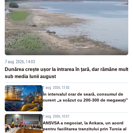
7 aug. 2026, 14:03
Dunărea crește ușor la intrarea în țară, dar rămâne mult
sub media lunii august
7 aug. 2026, 13:02
În intervalul orar de seară, consumul de
curent „a scăzut cu 200-300 de megawați”
7 aug. 2026, 10:57
ANSVSA a negociat, la Ankara, un acord
pentru facilitarea tranzitului prin Turcia al