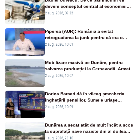
deveni conceptul central al economiei
viitoare?
2 aug. 2026, 09:22
Piperea (AUR): România a evitat
retrogradarea la junk pentru că era o
catastrofă pentru bănci și fondurile de
2 aug. 2026, 10:01
pensii
Mobilizare masivă pe Dunăre, pentru
salvarea producției la Cernavodă. Armata
va detona o stâncă și va devia apa
2 aug. 2026, 10:07
fluviului - IMAGINI AERIENE
Dorina Barcari dă în vileag șmecheria
înghețării pensiilor. Sumele uriașe
pierdute de fiecare român
2 aug. 2026, 10:09
Dunărea a secat atât de mult încât a scos
la suprafață nave naziste din al doilea
război mondial
1 aug. 2026, 23:10