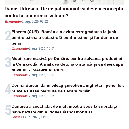
Daniel Udrescu: De ce patrimoniul va deveni conceptul
central al economiei viitoare?
Economie
·
2 aug. 2026, 09:22
2
Piperea (AUR): România a evitat retrogradarea la junk
pentru că era o catastrofă pentru bănci și fondurile de
pensii
Economie
-
2 aug. 2026, 10:01
3
Mobilizare masivă pe Dunăre, pentru salvarea producției
la Cernavodă. Armata va detona o stâncă și va devia apa
fluviului - IMAGINI AERIENE
Economie
-
2 aug. 2026, 10:07
4
Dorina Barcari dă în vileag șmecheria înghețării pensiilor.
Sumele uriașe pierdute de fiecare român
Economie
-
2 aug. 2026, 10:09
5
Dunărea a secat atât de mult încât a scos la suprafață
nave naziste din al doilea război mondial
Social
-
1 aug. 2026, 23:10