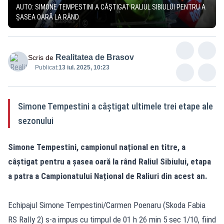
AUTO: SIMONE TEMPESTINI A CÂȘTIGAT RALIUL SIBIULUI PENTRU A
ȘASEA OARĂ LA RÂND
Realitatea de Brasov
Scris de
Publicat:
13 iul. 2025, 10:23
Simone Tempestini a câștigat ultimele trei etape ale
sezonului
Simone Tempestini, campionul național en titre, a
câștigat pentru a șasea oară la rând Raliul Sibiului, etapa
a patra a Campionatului Național de Raliuri din acest an.
Echipajul Simone Tempestini/Carmen Poenaru (Skoda Fabia
RS Rally 2) s-a impus cu timpul de 01 h 26 min 5 sec 1/10, fiind