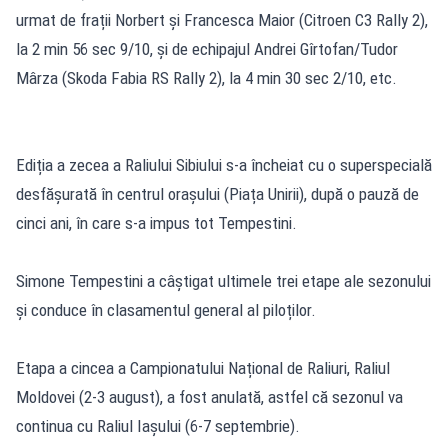
urmat de frații Norbert și Francesca Maior (Citroen C3 Rally 2),
la 2 min 56 sec 9/10, și de echipajul Andrei Gîrtofan/Tudor
Mârza (Skoda Fabia RS Rally 2), la 4 min 30 sec 2/10, etc.
Ediția a zecea a Raliului Sibiului s-a încheiat cu o superspecială
desfășurată în centrul orașului (Piața Unirii), după o pauză de
cinci ani, în care s-a impus tot Tempestini.
Simone Tempestini a câștigat ultimele trei etape ale sezonului
și conduce în clasamentul general al piloților.
Etapa a cincea a Campionatului Național de Raliuri, Raliul
Moldovei (2-3 august), a fost anulată, astfel că sezonul va
continua cu Raliul Iașului (6-7 septembrie).