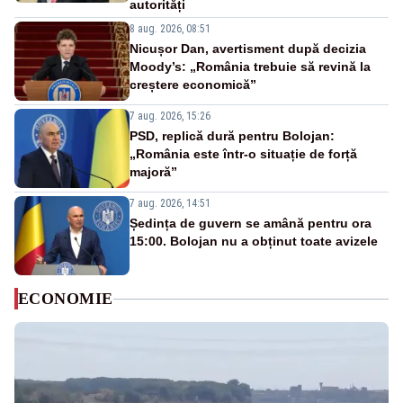
autorități
8 aug. 2026, 08:51
Nicușor Dan, avertisment după decizia
Moody’s: „România trebuie să revină la
creștere economică”
7 aug. 2026, 15:26
PSD, replică dură pentru Bolojan:
„România este într-o situație de forță
majoră”
7 aug. 2026, 14:51
Ședința de guvern se amână pentru ora
15:00. Bolojan nu a obținut toate avizele
ECONOMIE