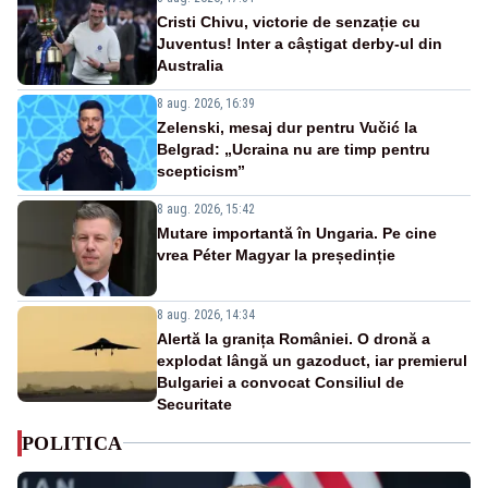
Cristi Chivu, victorie de senzație cu
Juventus! Inter a câștigat derby-ul din
Australia
8 aug. 2026, 16:39
Zelenski, mesaj dur pentru Vučić la
Belgrad: „Ucraina nu are timp pentru
scepticism”
8 aug. 2026, 15:42
Mutare importantă în Ungaria. Pe cine
vrea Péter Magyar la președinție
8 aug. 2026, 14:34
Alertă la granița României. O dronă a
explodat lângă un gazoduct, iar premierul
Bulgariei a convocat Consiliul de
Securitate
POLITICA