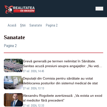
Acasă
Știri
Sanatate
Pagina 2
Sanatate
Pagina 2
Grevă generală pe termen nelimitat în Sănătate.
Sanitas acuză presiuni asupra angajaților: „Nu veți
opri greva prin intimidare”
27 iul. 2026, 14:45
Deputații din Comisia pentru sănătate au votat
deblocarea posturilor din sistemul medical de stat
27 iul. 2026, 13:13
Alexandru Rogobete avertizează: „Va exista un exod
al medicilor fără precedent”
27 iul. 2026, 12:33