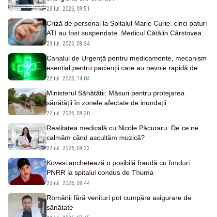
23 iul. 2026, 09:51
Criză de personal la Spitalul Marie Curie: cinci paturi
ATI au fost suspendate. Medicul Cătălin Cârstoveanu
avertizează: „Expunem la risc” pacienții
23 iul. 2026, 08:34
Canalul de Urgență pentru medicamente, mecanism
esențial pentru pacienții care au nevoie rapidă de
tratament
22 iul. 2026, 14:04
Ministerul Sănătății: Măsuri pentru protejarea
sănătății în zonele afectate de inundații
22 iul. 2026, 09:30
Realitatea medicală cu Nicole Păcuraru: De ce ne
calmăm când ascultăm muzică?
22 iul. 2026, 09:23
Kovesi anchetează o posibilă fraudă cu fonduri
PNRR la spitalul condus de Thuma
22 iul. 2026, 08:44
Românii fără venituri pot cumpăra asigurare de
sănătate