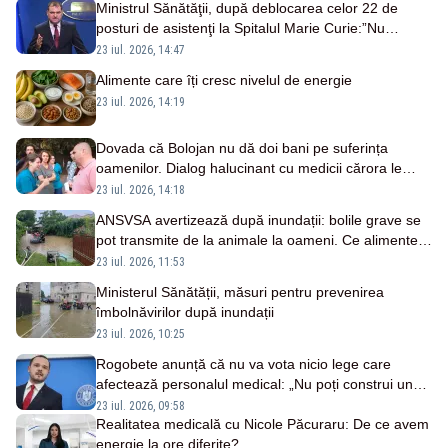
Ministrul Sănătăţii, după deblocarea celor 22 de
posturi de asistenţi la Spitalul Marie Curie:”Nu
rezolvă problema majoră cu care se confruntă
23 iul. 2026, 14:47
sistemul”
Alimente care îți cresc nivelul de energie
23 iul. 2026, 14:19
Dovada că Bolojan nu dă doi bani pe suferința
oamenilor. Dialog halucinant cu medicii cărora le
tăiase veniturile, ca primar, în 2018 – VIDEO
23 iul. 2026, 14:18
ANSVSA avertizează după inundații: bolile grave se
pot transmite de la animale la oameni. Ce alimente și
surse de apă trebuie evitate
23 iul. 2026, 11:53
Ministerul Sănătății, măsuri pentru prevenirea
îmbolnăvirilor după inundații
23 iul. 2026, 10:25
Rogobete anunță că nu va vota nicio lege care
afectează personalul medical: „Nu poți construi un
sistem mai puternic lovindu-i pe cei care îl țin în
23 iul. 2026, 09:58
viață”
Realitatea medicală cu Nicole Păcuraru: De ce avem
energie la ore diferite?