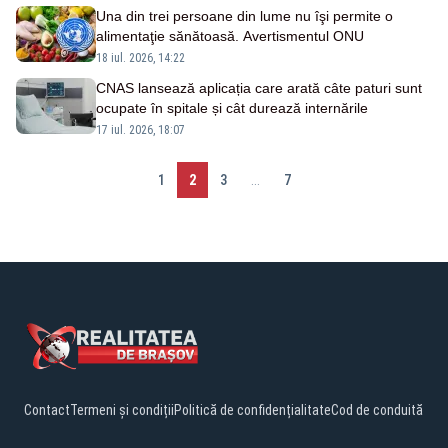
Una din trei persoane din lume nu îşi permite o
alimentaţie sănătoasă. Avertismentul ONU
18 iul. 2026, 14:22
CNAS lansează aplicația care arată câte paturi sunt
ocupate în spitale și cât durează internările
17 iul. 2026, 18:07
1
2
3
...
7
Contact
Termeni și condiții
Politică de confidențialitate
Cod de conduită