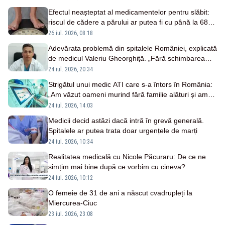
Efectul neașteptat al medicamentelor pentru slăbit:
riscul de cădere a părului ar putea fi cu până la 68%
mai mare
26 iul. 2026, 08:18
Adevărata problemă din spitalele României, explicată
de medicul Valeriu Gheorghiță. „Fără schimbarea
modului de funcționare, riscăm doar să finanțăm mai
24 iul. 2026, 20:34
bine același sistem”
Strigătul unui medic ATI care s-a întors în România:
„Am văzut oameni murind fără familie alături și am
fost noi cei care le-am ținut mâna”
24 iul. 2026, 14:03
Medicii decid astăzi dacă intră în grevă generală.
Spitalele ar putea trata doar urgențele de marți
24 iul. 2026, 10:34
Realitatea medicală cu Nicole Păcuraru: De ce ne
simțim mai bine după ce vorbim cu cineva?
24 iul. 2026, 10:12
O femeie de 31 de ani a născut cvadrupleți la
Miercurea-Ciuc
23 iul. 2026, 23:08