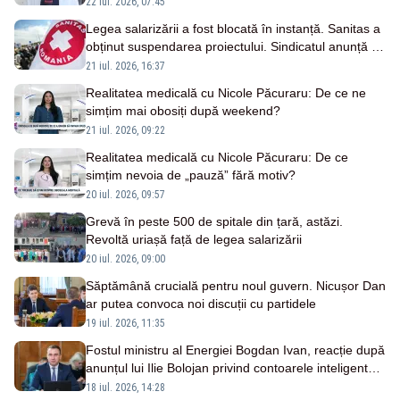
22 iul. 2026, 07:45
Legea salarizării a fost blocată în instanță. Sanitas a
obținut suspendarea proiectului. Sindicatul anunță că
rămâne pregătit de grevă generală
21 iul. 2026, 16:37
Realitatea medicală cu Nicole Păcuraru: De ce ne
simțim mai obosiți după weekend?
21 iul. 2026, 09:22
Realitatea medicală cu Nicole Păcuraru: De ce
simțim nevoia de „pauză” fără motiv?
20 iul. 2026, 09:57
Grevă în peste 500 de spitale din țară, astăzi.
Revoltă uriașă față de legea salarizării
20 iul. 2026, 09:00
Săptămână crucială pentru noul guvern. Nicușor Dan
ar putea convoca noi discuții cu partidele
19 iul. 2026, 11:35
Fostul ministru al Energiei Bogdan Ivan, reacție după
anunțul lui Ilie Bolojan privind contoarele inteligente
și capacitățile de stocare a energiei
18 iul. 2026, 14:28