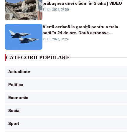
prăbușirea unei clădiri în Sicilia | VIDEO
31 iul. 2026, 07:50
Alertă aeriană la graniță pentru a treia
oară în 24 de ore. Două aeronave
Eurofighter britanice au fost ridicate de la
31 iul. 2026, 07:24
sol
CATEGORII POPULARE
Actualitate
Politica
Economie
Social
Sport