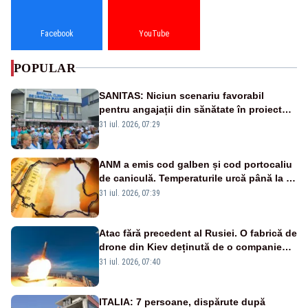
Facebook
YouTube
POPULAR
SANITAS: Niciun scenariu favorabil
pentru angajații din sănătate în proiectul
Legii salarizării
31 iul. 2026, 07:29
ANM a emis cod galben și cod portocaliu
de caniculă. Temperaturile urcă până la 38
de grade, iar nopțile devin tropicale
31 iul. 2026, 07:39
Atac fără precedent al Rusiei. O fabrică de
drone din Kiev deținută de o companie
americană, distrusă de o rachetă
31 iul. 2026, 07:40
rusească
ITALIA: 7 persoane, dispărute după