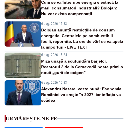
Cum se va întrerupe energia electrică la
marii consumatori industriali? Bolojan:
Nu vor exista compensații
6 aug. 2026, 15:33
Bolojan anunță restricțiile de consum
energetic. Centralele pe combustibili
fosili, repornite. La ore de vârf se va apela
la importuri - LIVE TEXT
6 aug. 2026, 15:24
Miza uriașă a scufundării barjelor.
Reactorul 2 de la Cernavodă poate primi o
nouă „gură de oxigen”
6 aug. 2026, 15:23
Alexandru Nazare, veste bună: Economia
României va crește în 2027, iar inflația va
scădea
URMĂREȘTE-NE PE