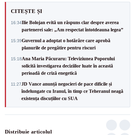
CITEȘTE ȘI
Ilie Bolojan evită un răspuns clar despre averea
16:34
partenerei sale: „Am respectat întotdeauna legea”
Guvernul a adoptat o hotărâre care aprobă
15:39
planurile de pregătire pentru riscuri
Ana Maria Păcuraru: Televiziunea Poporului
15:18
solicită investigarea deciziilor luate în această
perioadă de criză enegetică
JD Vance anunță negocieri de pace dificile și
11:27
îndelungate cu Iranul, în timp ce Teheranul neagă
existența discuțiilor cu SUA
Distribuie articolul