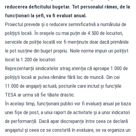
reducerea deficitului bugetar. Tot personalul rămas, de la
funcționari la șefi, va fi evaluat anual.
Proiectul prevede și o reducere semnificativă a numărului de
polițiști locali. În orașele cu mai puțin de 4.500 de locuitori,
serviciile de poliție locală vor fi menținute doar dacă primăriile
le pot susține din buget propriu. Noile norme impun un polițist
local la 1.200 de locuitori.
Reprezentanții sindicatelor atrag atenția că aproape 1.000 de
polițiști locali ar putea rămâne fără loc de muncă. Din cei
11.000 de angajați actuali, posturile care includ și funcțiile
TESA ar urma să fie tăiate drastic.
În același timp, funcționarii publici vor fi evaluați anual pe baza
unei fișe de post, a unui raport de activitate și a unor indicatori
de performanță. Dacă apar discrepanțe între ceea ce declară
angajatul și ceea ce se constată în evaluare, se va organiza un