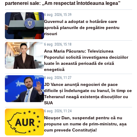
partenerei sale: „Am respectat întotdeauna legea”
6 aug. 2026, 15:39
Guvernul a adoptat o hotărâre care
aprobă planurile de pregătire pentru
riscuri
6 aug. 2026, 15:18
Ana Maria Păcuraru: Televiziunea
Poporului solicită investigarea deciziilor
luate în această perioadă de criză
enegetică
6 aug. 2026, 11:27
JD Vance anunță negocieri de pace
dificile și îndelungate cu Iranul, în timp ce
Teheranul neagă existența discuțiilor cu
SUA
6 aug. 2026, 11:24
Nicușor Dan, suspendat pentru că nu
propune un nume de prim-ministru, așa
cum prevede Constituția!