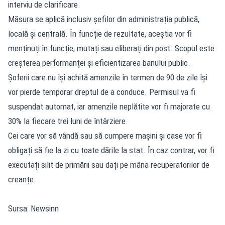
interviu de clarificare.
Măsura se aplică inclusiv șefilor din administrația publică,
locală și centrală. În funcție de rezultate, aceștia vor fi
menținuți în funcție, mutați sau eliberați din post. Scopul este
creșterea performanței și eficientizarea banului public.
Șoferii care nu își achită amenzile în termen de 90 de zile își
vor pierde temporar dreptul de a conduce. Permisul va fi
suspendat automat, iar amenzile neplătite vor fi majorate cu
30% la fiecare trei luni de întârziere.
Cei care vor să vândă sau să cumpere mașini și case vor fi
obligați să fie la zi cu toate dările la stat. În caz contrar, vor fi
executați silit de primării sau dați pe mâna recuperatorilor de
creanțe.
Sursa: Newsinn