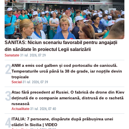
SANITAS: Niciun scenariu favorabil pentru angajații
din sănătate în proiectul Legii salarizării
Sanatate
·
31 iul. 2026, 07:29
2
ANM a emis cod galben și cod portocaliu de caniculă.
Temperaturile urcă până la 38 de grade, iar nopțile devin
tropicale
Social
-
31 iul. 2026, 07:39
3
Atac fără precedent al Rusiei. O fabrică de drone din Kiev
deținută de o companie americană, distrusă de o rachetă
rusească
Actualitate
-
31 iul. 2026, 07:40
4
ITALIA: 7 persoane, dispărute după prăbușirea unei
clădiri în Sicilia | VIDEO