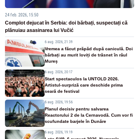
24 feb. 2026, 15:50
Complot dejucat în Serbia: doi bărbați, suspectați că
plănuiau asasinarea lui Vučić
6 aug. 2026, 21:39
Vremea a făcut prăpăd după caniculă. Doi
bărbați au murit loviți de trăsnet în râul
Mureș
6 aug. 2026, 20:17
Start spectaculos la UNTOLD 2026.
Artistul-surpriză care deschide prima
seară de festival
6 aug. 2026, 19:56
Planul decisiv pentru salvarea
Reactorului 2 de la Cernavodă. Cum vor fi
scufundate barjele în Dunăre
6 aug. 2026, 19:19
Loto 6/49, 6 august 2026. Numerele