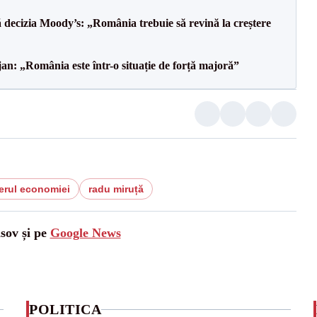
decizia Moody’s: „România trebuie să revină la creștere
an: „România este într-o situație de forță majoră”
erul economiei
radu miruță
asov și pe
Google News
POLITICA