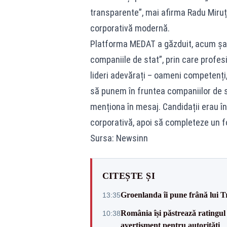
transparente”, mai afirma Radu Miruț
corporativă modernă.
Platforma MEDAT a găzduit, acum șase
companiile de stat”, prin care profesi
lideri adevărați – oameni competenți,
să punem în fruntea companiilor de st
menționa în mesaj. Candidații erau 
corporativă, apoi să completeze un f
Sursa: Newsinn
CITEȘTE ȘI
Groenlanda îi pune frână lui 
13:35
România își păstrează ratingul 
10:38
avertisment pentru autorități