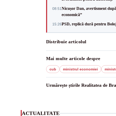
Nicușor Dan, avertisment după 
08:51
economică”
PSD, replică dură pentru Boloj
15:26
Distribuie articolul
Mai multe articole despre
cub
ministrul economiei
minist
Urmărește știrile Realitatea de Br
ACTUALITATE