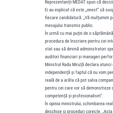
Reprezentanții MEDAT spun că decizia a
Ei au explicat că este „onest” să sus
fiecare candidatură. „Vă mulțumim pen
mesajului transmis public.
În urmă cu mai puțin de o săptămână,
procedura de înscriere pentru cei in
stat sau să devină administratori spec
auditori financiari și manageri perfo
Ministrul Radu Miruță declara atunci c
independență și faptul că nu vom perm
reală de a arăta că pot salva compani
pentru cei care vor să demonstreze c
competență și profesionalism”.
În opinia ministrului, schimbarea real
deschise și proceduri corecte. „Asta