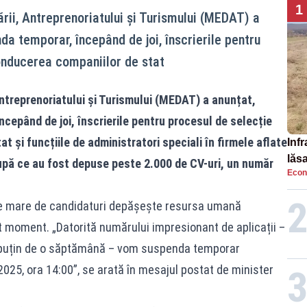
1
ării, Antreprenoriatului şi Turismului (MEDAT) a
da temporar, începând de joi, înscrierile pentru
onducerea companiilor de stat
Antreprenoriatului şi Turismului (MEDAT) a anunțat,
ncepând de joi, înscrierile pentru procesul de selecție
t și funcțiile de administratori speciali în firmele aflate
Infr
lăs
după ce au fost depuse peste 2.000 de CV-uri, un număr
Econ
rte mare de candidaturi depășește resursa umană
t moment. „Datorită numărului impresionant de aplicații –
i puțin de o săptămână – vom suspenda temporar
2025, ora 14:00”, se arată în mesajul postat de minister