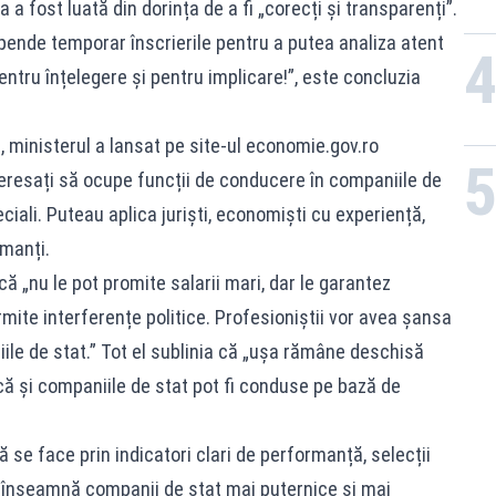
 fost luată din dorința de a fi „corecți și transparenți”.
pende temporar înscrierile pentru a putea analiza atent
tru înțelegere și pentru implicare!”, este concluzia
 ministerul a lansat pe site-ul economie.gov.ro
teresați să ocupe funcții de conducere în companiile de
iali. Puteau aplica juriști, economiști cu experiență,
rmanți.
ă „nu le pot promite salarii mari, dar le garantez
ite interferențe politice. Profesioniștii vor avea șansa
ile de stat.” Tot el sublinia că „ușa rămâne deschisă
ă și companiile de stat pot fi conduse pe bază de
ă se face prin indicatori clari de performanță, selecții
 înseamnă companii de stat mai puternice și mai