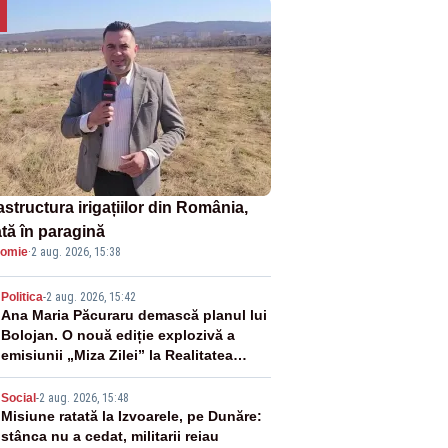
astructura irigațiilor din România,
ată în paragină
omie
·
2 aug. 2026, 15:38
2
Politica
-
2 aug. 2026, 15:42
Ana Maria Păcuraru demască planul lui
Bolojan. O nouă ediție explozivă a
emisiunii „Miza Zilei” la Realitatea
PLUS
3
Social
-
2 aug. 2026, 15:48
Misiune ratată la Izvoarele, pe Dunăre:
stânca nu a cedat, militarii reiau