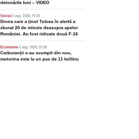
detonările luni – VIDEO
4
Social
-
2 aug. 2026, 19:28
Drona care a ținut Tulcea în alertă a
zburat 20 de minute deasupra apelor
României. Au fost ridicate două F-16
5
Economie
-
2 aug. 2026, 15:36
Carburanții s-au scumpit din nou,
motorina este la un pas de 11 lei/litru