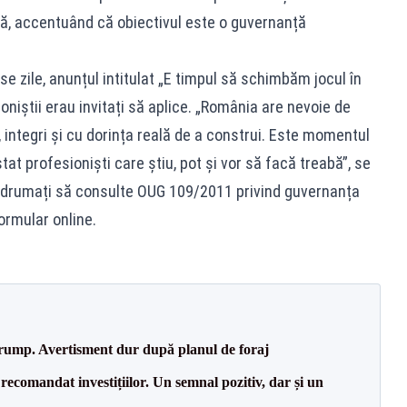
ă, accentuând că obiectivul este o guvernanță
 zile, anunțul intitulat „E timpul să schimbăm jocul în
oniștii erau invitați să aplice. „România are nevoie de
 integri și cu dorința reală de a construi. Este momentul
at profesioniști care știu, pot și vor să facă treabă”, se
îndrumați să consulte OUG 109/2011 privind guvernanța
ormular online.
Trump. Avertisment dur după planul de foraj
recomandat investițiilor. Un semnal pozitiv, dar și un