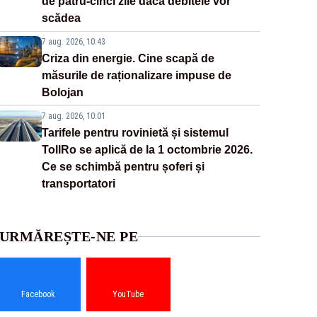
de patru-cinci zile dacă debitele vor
scădea
7 aug. 2026, 10:43
Criza din energie. Cine scapă de
măsurile de raționalizare impuse de
Bolojan
7 aug. 2026, 10:01
Tarifele pentru rovinietă și sistemul
TollRo se aplică de la 1 octombrie 2026.
Ce se schimbă pentru șoferi și
transportatori
URMĂREȘTE-NE PE
Facebook
YouTube