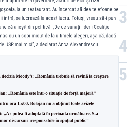
re majoritate la guvernare, alături de PNL și USR.
goșoaia, la un restaurant. Au încercat să dea telefoane pe
lții intră, se lucrează la acest lucru. Totuși, vreau să-i pun
e că a ieșit din politică: „De ce sunați liderii Coaliției
ămas cu un scor micuț de la ultimele alegeri, așa că, dacă
l de USR mai mici”, a declarat Anca Alexandrescu.
decizia Moody’s: „România trebuie să revină la creștere
an: „România este într-o situație de forță majoră”
tru ora 15:00. Bolojan nu a obținut toate avizele
ii: „Ar putea fi adoptată în perioada următoare. S-a
nor discursuri iresponsabile în spaţiul public”