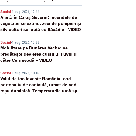
Guvernul Bolojan”
3
Social
-
1 aug. 2026, 12:44
Alertă în Caraș-Severin: incendiile de
vegetație se extind, zeci de pompieri și
silvicultori se luptă cu flăcările - VIDEO
4
Social
-
1 aug. 2026, 13:38
Mobilizare pe Dunărea Veche: se
pregătește devierea cursului fluviului
către Cernavodă – VIDEO
5
Social
-
1 aug. 2026, 10:15
Valul de foc lovește România: cod
portocaliu de caniculă, urmat de cod
roșu duminică. Temperaturile urcă spre
40°C