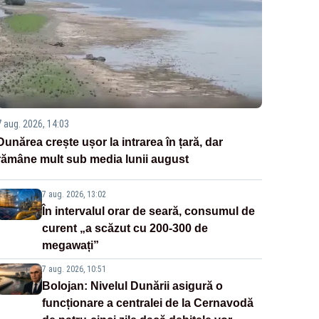
7 aug. 2026, 14:03
Dunărea crește ușor la intrarea în țară, dar
rămâne mult sub media lunii august
7 aug. 2026, 13:02
În intervalul orar de seară, consumul de
curent „a scăzut cu 200-300 de
megawați”
7 aug. 2026, 10:51
Bolojan: Nivelul Dunării asigură o
funcționare a centralei de la Cernavodă