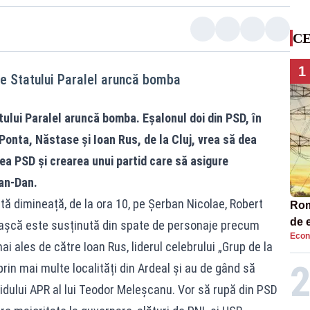
CE
1
le Statului Paralel aruncă bomba
tului Paralel aruncă bomba. Eșalonul doi din PSD, în
 Ponta, Năstase și Ioan Rus, de la Cluj, vrea să dea
rea PSD și crearea unui partid care să asigure
an-Dan.
ă dimineață, de la ora 10, pe Șerban Nicolae, Robert
Româ
de e
așcă este susținută din spate de personaje precum
Econ
Ana
i ales de către Ioan Rus, liderul celebrului „Grup de la
 prin mai multe localități din Ardeal și au de gând să
dului APR al lui Teodor Meleșcanu. Vor să rupă din PSD