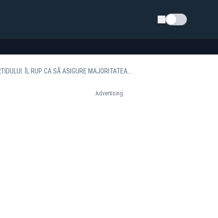
Schimba tema
ANC A ALEXANDRESCU ARUNCĂ BOMBA. EȘALONUL DOI DIN PSD VREA SĂ DEA ASALTUL PARTIDULUI. ÎL RUP CA SĂ ASIGURE MAJORITATEA LUI BOLOJAN-NICUȘOR
Advertising