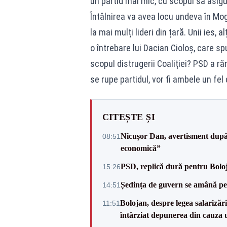
un partid mai mic, cu scopul să asigu
Întâlnirea va avea locu undeva în Mo
la mai mulți lideri din țară. Unii ies, a
o întrebare lui Dacian Cioloș, care spun
scopul distrugerii Coaliției? PSD a r
se rupe partidul, vor fi ambele un fe
CITEȘTE ȘI
Nicușor Dan, avertisment după 
08:51
economică”
PSD, replică dură pentru Boloj
15:26
Ședința de guvern se amână pen
14:51
Bolojan, despre legea salarizăr
11:51
întârziat depunerea din cauza u