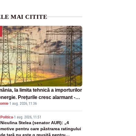
LE MAI CITITE
nia, la limita tehnică a importurilor
nergie. Prețurile cresc alarmant -
omie
·
1 aug. 2026, 11:36
liză Realitatea Plus
2
Politica
-
1 aug. 2026, 11:51
Niculina Stelea (senator AUR): „4
motive pentru care păstrarea ratingului
de țară nu este o reușită pentru