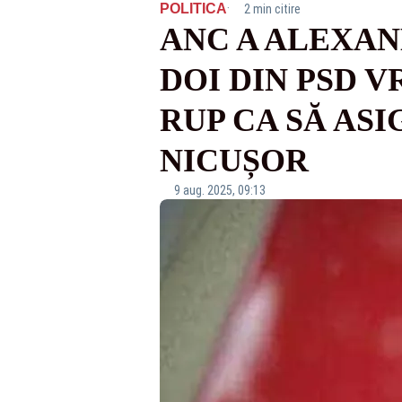
·
POLITICA
2 min citire
ANC A ALEXA
DOI DIN PSD V
RUP CA SĂ AS
NICUȘOR
9 aug. 2025, 09:13