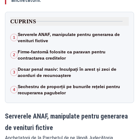
CUPRINS
Serverele ANAF, manipulate pentru generarea de
1
venituri fictive
Firme-fantomă folosite ca paravan pentru
2
contractarea creditelor
Dosar penal masiv: Inculpați în arest și zeci de
3
acorduri de recunoaștere
Sechestru de proporții pe bunurile rețelei pentru
4
recuperarea pagubelor
Serverele ANAF, manipulate pentru generarea
de venituri fictive
Anchetatorii de la Parchetul de pe lângă Judecătoria