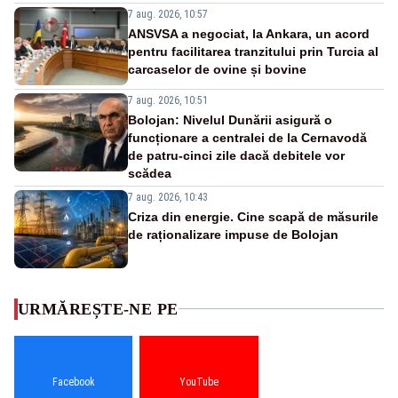
7 aug. 2026, 10:57
ANSVSA a negociat, la Ankara, un acord
pentru facilitarea tranzitului prin Turcia al
carcaselor de ovine și bovine
7 aug. 2026, 10:51
Bolojan: Nivelul Dunării asigură o
funcționare a centralei de la Cernavodă
de patru-cinci zile dacă debitele vor
scădea
7 aug. 2026, 10:43
Criza din energie. Cine scapă de măsurile
de raționalizare impuse de Bolojan
URMĂREȘTE-NE PE
Facebook
YouTube