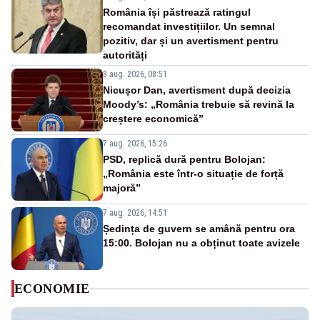
România își păstrează ratingul
recomandat investițiilor. Un semnal
pozitiv, dar și un avertisment pentru
autorități
8 aug. 2026, 08:51
Nicușor Dan, avertisment după decizia
Moody’s: „România trebuie să revină la
creștere economică”
7 aug. 2026, 15:26
PSD, replică dură pentru Bolojan:
„România este într-o situație de forță
majoră”
7 aug. 2026, 14:51
Ședința de guvern se amână pentru ora
15:00. Bolojan nu a obținut toate avizele
ECONOMIE