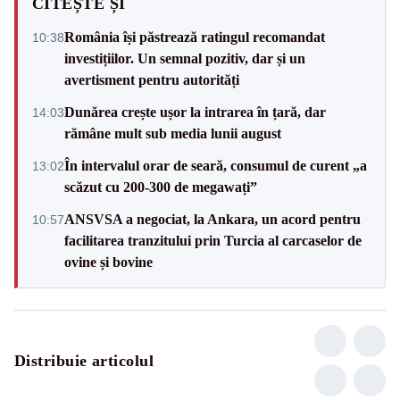
CITEȘTE ȘI
România își păstrează ratingul recomandat
10:38
investițiilor. Un semnal pozitiv, dar și un
avertisment pentru autorități
Dunărea crește ușor la intrarea în țară, dar
14:03
rămâne mult sub media lunii august
În intervalul orar de seară, consumul de curent „a
13:02
scăzut cu 200-300 de megawați”
ANSVSA a negociat, la Ankara, un acord pentru
10:57
facilitarea tranzitului prin Turcia al carcaselor de
ovine și bovine
Distribuie articolul