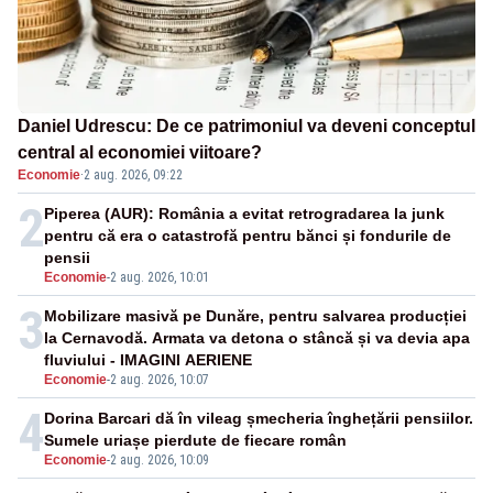
Daniel Udrescu: De ce patrimoniul va deveni conceptul
central al economiei viitoare?
Economie
·
2 aug. 2026, 09:22
2
Piperea (AUR): România a evitat retrogradarea la junk
pentru că era o catastrofă pentru bănci și fondurile de
pensii
Economie
-
2 aug. 2026, 10:01
3
Mobilizare masivă pe Dunăre, pentru salvarea producției
la Cernavodă. Armata va detona o stâncă și va devia apa
fluviului - IMAGINI AERIENE
Economie
-
2 aug. 2026, 10:07
4
Dorina Barcari dă în vileag șmecheria înghețării pensiilor.
Sumele uriașe pierdute de fiecare român
Economie
-
2 aug. 2026, 10:09