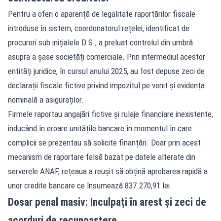
Pentru a oferi o aparență de legalitate raportărilor fiscale
introduse în sistem, coordonatorul rețelei, identificat de
procurori sub inițialele D.S., a preluat controlul din umbră
asupra a șase societăți comerciale. Prin intermediul acestor
entități juridice, în cursul anului 2025, au fost depuse zeci de
declarații fiscale fictive privind impozitul pe venit și evidența
nominală a asiguraților.
Firmele raportau angajări fictive și rulaje financiare inexistente,
inducând în eroare unitățile bancare în momentul în care
complicii se prezentau să solicite finanțări. Doar prin acest
mecanism de raportare falsă bazat pe datele alterate din
serverele ANAF, rețeaua a reușit să obțină aprobarea rapidă a
unor credite bancare ce însumează 837.270,91 lei.
Dosar penal masiv: Inculpați în arest și zeci de
acorduri de recunoaștere