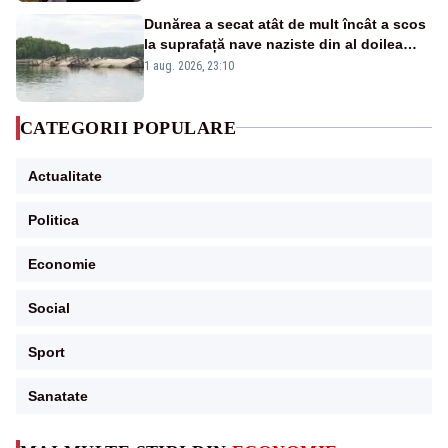
Dunărea a secat atât de mult încât a scos
la suprafață nave naziste din al doilea
război mondial
1 aug. 2026, 23:10
CATEGORII POPULARE
Actualitate
Politica
Economie
Social
Sport
Sanatate