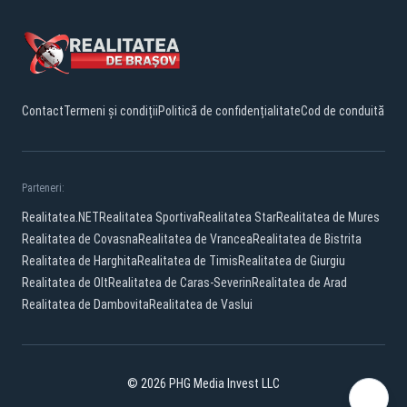
Contact
Termeni și condiții
Politică de confidențialitate
Cod de conduită
Parteneri:
Realitatea.NET
Realitatea Sportiva
Realitatea Star
Realitatea de Mures
Realitatea de Covasna
Realitatea de Vrancea
Realitatea de Bistrita
Realitatea de Harghita
Realitatea de Timis
Realitatea de Giurgiu
Realitatea de Olt
Realitatea de Caras-Severin
Realitatea de Arad
Realitatea de Dambovita
Realitatea de Vaslui
© 2026 PHG Media Invest LLC
Facebook
YouTube