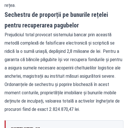
rețea.
Sechestru de proporții pe bunurile rețelei
pentru recuperarea pagubelor
Prejudiciul total provocat sistemului bancar prin această
metodă complexă de falsificare electronică și scriptică se
ridică la o sumă uriașă, depășind 2,8 milioane de lei. Pentru a
garanta că băncile păgubite își vor recupera fondurile și pentru
a asigura sumele necesare acoperirii cheltuielilor logistice ale
anchetei, magistrații au instituit măsuri asigurătorii severe.
Ordonanțele de sechestru și poprire blochează în acest
moment conturile, proprietățile imobiliare și bunurile mobile
deținute de inculpați, valoarea totală a activelor înghețate de
procurori fiind de exact 2.824.870,47 lei.