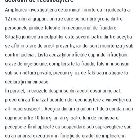
Amploarea investigației a determinat trimiterea în judecată a
12 membri ai grupării, printre care se numără și una dintre
persoanele juridice folosite în mecanismul de fraudare.
Situația juridică a inculpaților este severă: patru dintre aceștia
se află în stare de arest preventiv, iar doi sunt monitorizați sub
control judiciar. Lista acuzațiilor oficiale cuprinde infracțiuni
grave de înșelăciune, complicitate la fraudă, fals în înscrisuri
sub semnătură privată, precum și uz de fals sau instigare la
declarații mincinoase.
În paralel, în cauzele desprinse din acest dosar principal,
procurorii au finalizat acorduri de recunoaștere a vinovăției cu
alți nouă suspecți. Aceștia din urmă au primit deja condamnări
cuprinse între 10 luni și un an și patru luni de închisoare,
pedepsele fiind aplicate cu suspendare sub supraveghere sau
cu amânarea executării, în funcție de gradul de implicare în