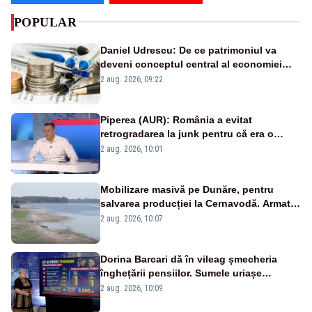
POPULAR
Daniel Udrescu: De ce patrimoniul va
deveni conceptul central al economiei
viitoare?
2 aug. 2026, 09:22
Piperea (AUR): România a evitat
retrogradarea la junk pentru că era o
catastrofă pentru bănci și fondurile de
2 aug. 2026, 10:01
pensii
Mobilizare masivă pe Dunăre, pentru
salvarea producției la Cernavodă. Armata
va detona o stâncă și va devia apa
2 aug. 2026, 10:07
fluviului - IMAGINI AERIENE
Dorina Barcari dă în vileag șmecheria
înghețării pensiilor. Sumele uriașe
pierdute de fiecare român
2 aug. 2026, 10:09