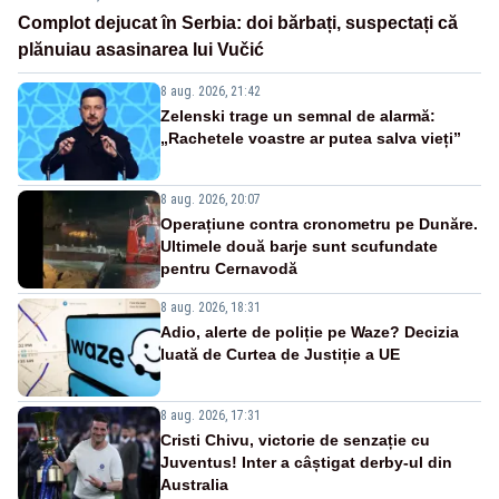
Complot dejucat în Serbia: doi bărbați, suspectați că
plănuiau asasinarea lui Vučić
8 aug. 2026, 21:42
Zelenski trage un semnal de alarmă:
„Rachetele voastre ar putea salva vieți”
8 aug. 2026, 20:07
Operațiune contra cronometru pe Dunăre.
Ultimele două barje sunt scufundate
pentru Cernavodă
8 aug. 2026, 18:31
Adio, alerte de poliție pe Waze? Decizia
luată de Curtea de Justiție a UE
8 aug. 2026, 17:31
Cristi Chivu, victorie de senzație cu
Juventus! Inter a câștigat derby-ul din
Australia