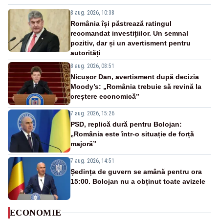
8 aug. 2026, 10:38
România își păstrează ratingul
recomandat investițiilor. Un semnal
pozitiv, dar și un avertisment pentru
autorități
8 aug. 2026, 08:51
Nicușor Dan, avertisment după decizia
Moody’s: „România trebuie să revină la
creștere economică”
7 aug. 2026, 15:26
PSD, replică dură pentru Bolojan:
„România este într-o situație de forță
majoră”
7 aug. 2026, 14:51
Ședința de guvern se amână pentru ora
15:00. Bolojan nu a obținut toate avizele
ECONOMIE