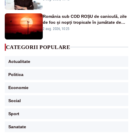
România sub COD ROȘU de caniculă, zile
de foc și nopți tropicale în jumătate de
țară
2 aug. 2026, 10:25
CATEGORII POPULARE
Actualitate
Politica
Economie
Social
Sport
Sanatate