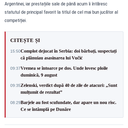
Argentinei, iar prestațiile sale de până acum îi întăresc
statutul de principal favorit la titlul de cel mai bun jucător al
competiției.
CITEȘTE ȘI
Complot dejucat în Serbia: doi bărbați, suspectați
15:50
că plănuiau asasinarea lui Vučić
Vremea se întoarce pe dos. Unde lovesc ploile
09:37
duminică, 9 august
Zelenski, verdict după 40 de zile de atacuri: „Sunt
09:35
mulțumit de rezultat”
Barjele au fost scufundate, dar apare un nou risc.
08:29
Ce se întâmplă pe Dunăre