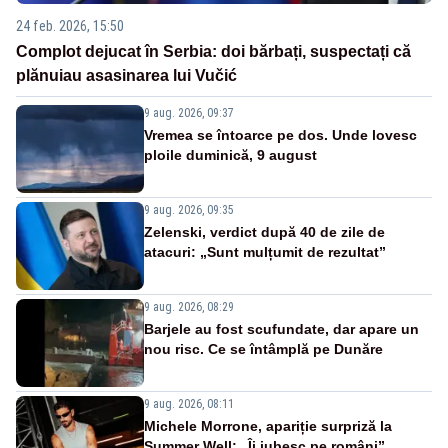
24 feb. 2026, 15:50
Complot dejucat în Serbia: doi bărbați, suspectați că
plănuiau asasinarea lui Vučić
9 aug. 2026, 09:37
Vremea se întoarce pe dos. Unde lovesc
ploile duminică, 9 august
9 aug. 2026, 09:35
Zelenski, verdict după 40 de zile de
atacuri: „Sunt mulțumit de rezultat”
9 aug. 2026, 08:29
Barjele au fost scufundate, dar apare un
nou risc. Ce se întâmplă pe Dunăre
9 aug. 2026, 08:11
Michele Morrone, apariție surpriză la
Summer Well: „Îi iubesc pe români”