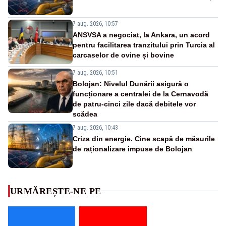
7 aug. 2026, 10:57
ANSVSA a negociat, la Ankara, un acord
pentru facilitarea tranzitului prin Turcia al
carcaselor de ovine și bovine
7 aug. 2026, 10:51
Bolojan: Nivelul Dunării asigură o
funcționare a centralei de la Cernavodă
de patru-cinci zile dacă debitele vor
scădea
7 aug. 2026, 10:43
Criza din energie. Cine scapă de măsurile
de raționalizare impuse de Bolojan
URMĂREȘTE-NE PE