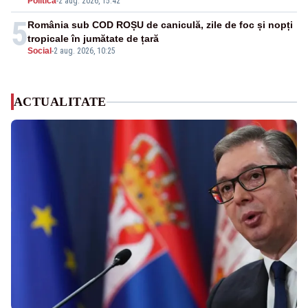
Politica
-
2 aug. 2026, 15:42
5
România sub COD ROȘU de caniculă, zile de foc și nopți
tropicale în jumătate de țară
Social
-
2 aug. 2026, 10:25
ACTUALITATE