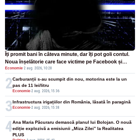
Îți promit bani în câteva minute, dar îți pot goli contul.
Noua înșelătorie care face victime pe Facebook și
Economie
·
2 aug. 2026, 10:28
WhatsApp
2
Carburanții s-au scumpit din nou, motorina este la un
pas de 11 lei/litru
Economie
-
2 aug. 2026, 15:36
3
Infrastructura irigațiilor din România, lăsată în paragină
Economie
-
2 aug. 2026, 15:38
4
Ana Maria Păcuraru demască planul lui Bolojan. O nouă
ediție explozivă a emisiunii „Miza Zilei” la Realitatea
PLUS