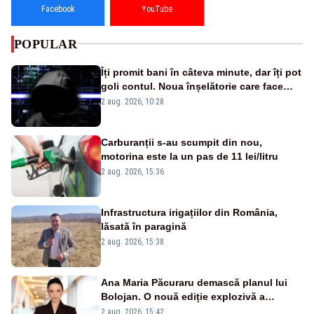
Facebook
YouTube
POPULAR
Îți promit bani în câteva minute, dar îți pot
goli contul. Noua înșelătorie care face
victime pe Facebook și WhatsApp
2 aug. 2026, 10:28
Carburanții s-au scumpit din nou,
motorina este la un pas de 11 lei/litru
2 aug. 2026, 15:36
Infrastructura irigațiilor din România,
lăsată în paragină
2 aug. 2026, 15:38
Ana Maria Păcuraru demască planul lui
Bolojan. O nouă ediție explozivă a
emisiunii „Miza Zilei” la Realitatea PLUS
2 aug. 2026, 15:42