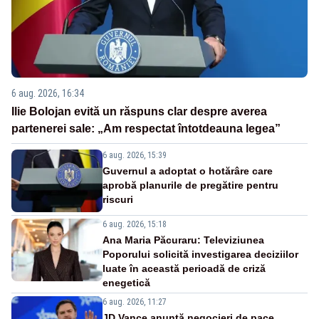
6 aug. 2026, 16:34
Ilie Bolojan evită un răspuns clar despre averea
partenerei sale: „Am respectat întotdeauna legea”
6 aug. 2026, 15:39
Guvernul a adoptat o hotărâre care
aprobă planurile de pregătire pentru
riscuri
6 aug. 2026, 15:18
Ana Maria Păcuraru: Televiziunea
Poporului solicită investigarea deciziilor
luate în această perioadă de criză
enegetică
6 aug. 2026, 11:27
JD Vance anunță negocieri de pace