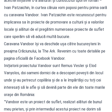
acestei inițiative s-a alăturat și cunoscutul sportiv român –
Ivan Patzaichin, în curtea căruia vom poposi pentru prima oară
cu caravana Vandoor. Ivan Patzaichin este recunoscut pentru
implicarea sa în proiecte de promovare a culturii și a valorilor
locale și alături de el pregătim numeroase proiecte de suflet
care sperăm să vă aducă multă bucurie.
Caravana Vandoor își va deschide ușa către bucureșteni în
preajma Crăciunului, la The Ark. Revenim cu toate detaliile pe
pagina oficială de Facebook Vandoor.
Inițiatorii proiectului Vandoor sunt Remus Vesler și Elod
Vanyolos, doi oameni dornici de a descoperi povești din locul
unde și-au petrecut copilăria și de a le împărtăși cu toți cei
interesați să le afle și să devină parte din ele din toate marile
orașe din România:
”Vandoor este un proiect de suflet, realizat alături de bunul
meu prieten, și prin intermediul acestui proiect ne dorim să