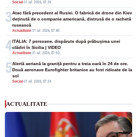
Social
-
31 iul. 2026, 07:39
3
Atac fără precedent al Rusiei. O fabrică de drone din Kiev
deținută de o companie americană, distrusă de o rachetă
rusească
Actualitate
-
31 iul. 2026, 07:40
4
ITALIA: 7 persoane, dispărute după prăbușirea unei
clădiri în Sicilia | VIDEO
Actualitate
-
31 iul. 2026, 07:50
5
Alertă aeriană la graniță pentru a treia oară în 24 de ore.
Două aeronave Eurofighter britanice au fost ridicate de la
sol
Social
-
31 iul. 2026, 07:24
ACTUALITATE