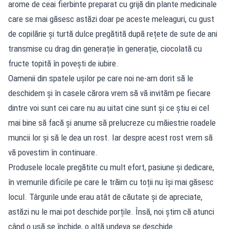
arome de ceai fierbinte preparat cu grijă din plante medicinale
care se mai găsesc astăzi doar pe aceste meleaguri, cu gust
de copilărie și turtă dulce pregătită după rețete de sute de ani
transmise cu drag din generație în generație, ciocolată cu
fructe topită în povești de iubire.
Oamenii din spatele ușilor pe care noi ne-am dorit să le
deschidem și în casele cărora vrem să vă invităm pe fiecare
dintre voi sunt cei care nu au uitat cine sunt și ce știu ei cel
mai bine să facă și anume să prelucreze cu măiestrie roadele
muncii lor și să le dea un rost. Iar despre acest rost vrem să
vă povestim în continuare.
Produsele locale pregătite cu mult efort, pasiune și dedicare,
în vremurile dificile pe care le trăim cu toții nu își mai găsesc
locul. Târgurile unde erau atât de căutate și de apreciate,
astăzi nu le mai pot deschide porțile. Însă, noi știm că atunci
când o ușă se închide, o altă undeva se deschide.