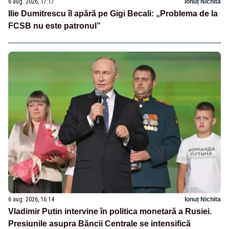
6 aug. 2026, 17:17
Ionuț Nichita
Ilie Dumitrescu îl apără pe Gigi Becali: „Problema de la
FCSB nu este patronul”
6 aug. 2026, 16:14
Ionuț Nichita
Vladimir Putin intervine în politica monetară a Rusiei.
Presiunile asupra Băncii Centrale se intensifică