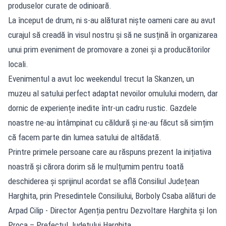
produselor curate de odinioară.
La început de drum, ni s-au alăturat niște oameni care au avut
curajul să creadă în visul nostru și să ne susțină în organizarea
unui prim eveniment de promovare a zonei și a producătorilor
locali.
Evenimentul a avut loc weekendul trecut la Skanzen, un
muzeu al satului perfect adaptat nevoilor omulului modern, dar
dornic de experiențe inedite într-un cadru rustic. Gazdele
noastre ne-au întâmpinat cu căldură și ne-au făcut să simțim
că facem parte din lumea satului de altădată.
Printre primele persoane care au răspuns prezent la inițiativa
noastră și cărora dorim să le mulțumim pentru toată
deschiderea și sprijinul acordat se află Consiliul Județean
Harghita, prin Presedintele Consiliului, Borboly Csaba alături de
Arpad Cilip - Director Agenția pentru Dezvoltare Harghita și Ion
Proca – Prefectul Județului Harghita.