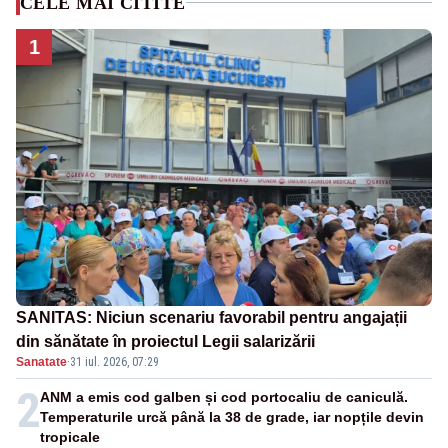
CELE MAI CITITE
1
SANITAS: Niciun scenariu favorabil pentru angajații
din sănătate în proiectul Legii salarizării
Sanatate
·
31 iul. 2026, 07:29
2
ANM a emis cod galben și cod portocaliu de caniculă.
Temperaturile urcă până la 38 de grade, iar nopțile devin
tropicale