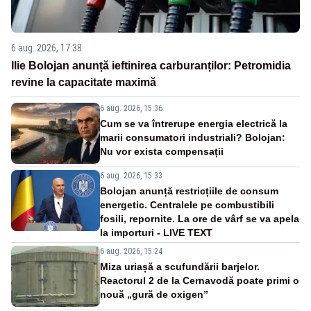
6 aug. 2026, 17:38
Ilie Bolojan anunță ieftinirea carburanților: Petromidia
revine la capacitate maximă
6 aug. 2026, 15:36
Cum se va întrerupe energia electrică la
marii consumatori industriali? Bolojan:
Nu vor exista compensații
6 aug. 2026, 15:33
Bolojan anunță restricțiile de consum
energetic. Centralele pe combustibili
fosili, repornite. La ore de vârf se va apela
la importuri - LIVE TEXT
6 aug. 2026, 15:24
Miza uriașă a scufundării barjelor.
Reactorul 2 de la Cernavodă poate primi o
nouă „gură de oxigen”