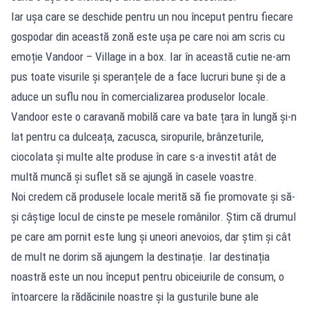
Iar ușa care se deschide pentru un nou început pentru fiecare
gospodar din această zonă este ușa pe care noi am scris cu
emoție Vandoor – Village in a box. Iar în această cutie ne-am
pus toate visurile și speranțele de a face lucruri bune și de a
aduce un suflu nou în comercializarea produselor locale.
Vandoor este o caravană mobilă care va bate țara în lungă și-n
lat pentru ca dulceața, zacusca, siropurile, brânzeturile,
ciocolata și multe alte produse în care s-a investit atât de
multă muncă și suflet să se ajungă în casele voastre.
Noi credem că produsele locale merită să fie promovate și să-
și câștige locul de cinste pe mesele românilor. Știm că drumul
pe care am pornit este lung și uneori anevoios, dar știm și cât
de mult ne dorim să ajungem la destinație. Iar destinația
noastră este un nou început pentru obiceiurile de consum, o
întoarcere la rădăcinile noastre și la gusturile bune ale