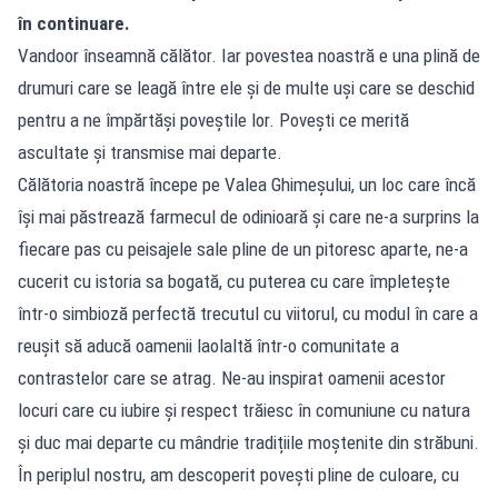
în continuare.
Vandoor înseamnă călător. Iar povestea noastră e una plină de
drumuri care se leagă între ele și de multe uși care se deschid
pentru a ne împărtăși poveștile lor. Povești ce merită
ascultate și transmise mai departe.
Călătoria noastră începe pe Valea Ghimeșului, un loc care încă
își mai păstrează farmecul de odinioară și care ne-a surprins la
fiecare pas cu peisajele sale pline de un pitoresc aparte, ne-a
cucerit cu istoria sa bogată, cu puterea cu care împletește
într-o simbioză perfectă trecutul cu viitorul, cu modul în care a
reușit să aducă oamenii laolaltă într-o comunitate a
contrastelor care se atrag. Ne-au inspirat oamenii acestor
locuri care cu iubire și respect trăiesc în comuniune cu natura
și duc mai departe cu mândrie tradițiile moștenite din străbuni.
În periplul nostru, am descoperit povești pline de culoare, cu