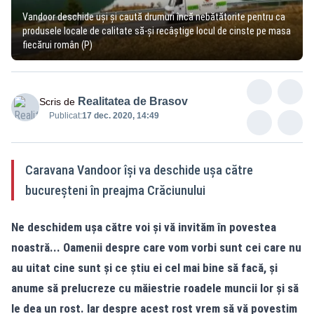
Vandoor deschide uși și caută drumuri încă nebătătorite pentru ca
produsele locale de calitate să-și recâștige locul de cinste pe masa
fiecărui român (P)
Realitatea de Brasov
Scris de
Publicat:
17 dec. 2020, 14:49
Caravana Vandoor își va deschide ușa către
bucureșteni în preajma Crăciunului
Ne deschidem ușa către voi și vă invităm în povestea
noastră... Oamenii despre care vom vorbi sunt cei care nu
au uitat cine sunt și ce știu ei cel mai bine să facă, și
anume să prelucreze cu măiestrie roadele muncii lor și să
le dea un rost. Iar despre acest rost vrem să vă povestim