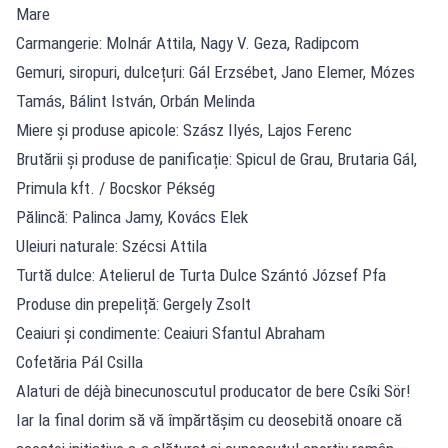
Mare
Carmangerie: Molnár Attila, Nagy V. Geza, Radipcom
Gemuri, siropuri, dulcețuri: Gál Erzsébet, Jano Elemer, Mózes
Tamás, Bálint István, Orbán Melinda
Miere și produse apicole: Szász Ilyés, Lajos Ferenc
Brutării și produse de panificație: Spicul de Grau, Brutaria Gál,
Primula kft. / Bocskor Pékség
Pălincă: Palinca Jamy, Kovács Elek
Uleiuri naturale: Szécsi Attila
Turtă dulce: Atelierul de Turta Dulce Szántó József Pfa
Produse din prepeliță: Gergely Zsolt
Ceaiuri și condimente: Ceaiuri Sfantul Abraham
Cofetăria Pál Csilla
Alaturi de déjà binecunoscutul producator de bere Csíki Sör!
Iar la final dorim să vă împărtășim cu deosebită onoare că