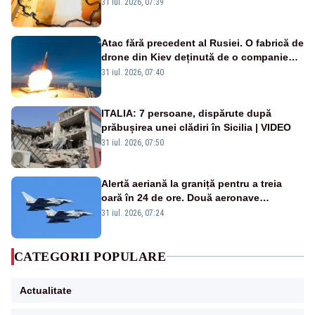
de grade, iar nopțile devin tropicale
31 iul. 2026, 07:39
Atac fără precedent al Rusiei. O fabrică de
drone din Kiev deținută de o companie
americană, distrusă de o rachetă
31 iul. 2026, 07:40
rusească
ITALIA: 7 persoane, dispărute după
prăbușirea unei clădiri în Sicilia | VIDEO
31 iul. 2026, 07:50
Alertă aeriană la graniță pentru a treia
oară în 24 de ore. Două aeronave
Eurofighter britanice au fost ridicate de la
31 iul. 2026, 07:24
sol
CATEGORII POPULARE
Actualitate