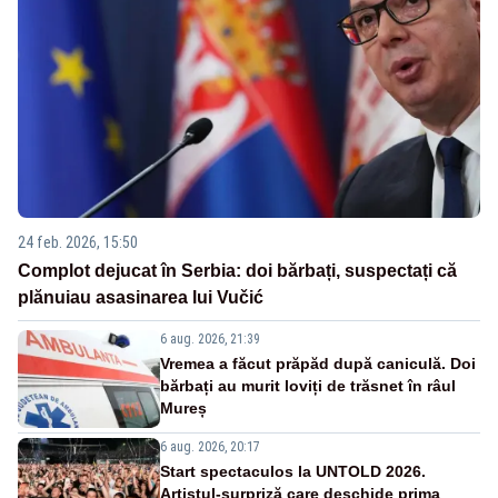
24 feb. 2026, 15:50
Complot dejucat în Serbia: doi bărbați, suspectați că
plănuiau asasinarea lui Vučić
6 aug. 2026, 21:39
Vremea a făcut prăpăd după caniculă. Doi
bărbați au murit loviți de trăsnet în râul
Mureș
6 aug. 2026, 20:17
Start spectaculos la UNTOLD 2026.
Artistul-surpriză care deschide prima