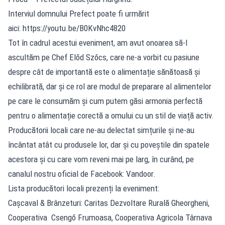
Interviul domnului Prefect poate fi urmărit
aici: https://youtu.be/B0KvNhc4820
Tot în cadrul acestui eveniment, am avut onoarea să-l
ascultăm pe Chef Előd Szőcs, care ne-a vorbit cu pasiune
despre cât de importantă este o alimentație sănătoasă și
echilibrată, dar și ce rol are modul de preparare al alimentelor
pe care le consumăm și cum putem găsi armonia perfectă
pentru o alimentație corectă a omului cu un stil de viață activ.
Producătorii locali care ne-au delectat simțurile și ne-au
încântat atât cu produsele lor, dar și cu poveștile din spatele
acestora și cu care vom reveni mai pe larg, în curând, pe
canalul nostru oficial de Facebook: Vandoor.
Lista producători locali prezenți la eveniment:
Cașcaval & Brânzeturi: Caritas Dezvoltare Rurală Gheorgheni,
Cooperativa Csengő Frumoasa, Cooperativa Agricola Târnava