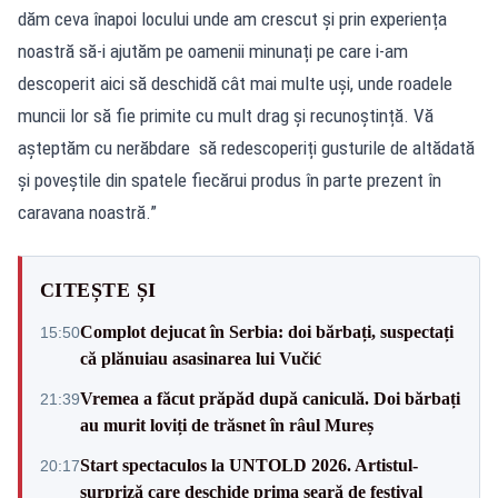
dăm ceva înapoi locului unde am crescut și prin experiența
noastră să-i ajutăm pe oamenii minunați pe care i-am
descoperit aici să deschidă cât mai multe uși, unde roadele
muncii lor să fie primite cu mult drag și recunoștință. Vă
așteptăm cu nerăbdare să redescoperiți gusturile de altădată
și poveștile din spatele fiecărui produs în parte prezent în
caravana noastră.”
CITEȘTE ȘI
Complot dejucat în Serbia: doi bărbați, suspectați
15:50
că plănuiau asasinarea lui Vučić
Vremea a făcut prăpăd după caniculă. Doi bărbați
21:39
au murit loviți de trăsnet în râul Mureș
Start spectaculos la UNTOLD 2026. Artistul-
20:17
surpriză care deschide prima seară de festival