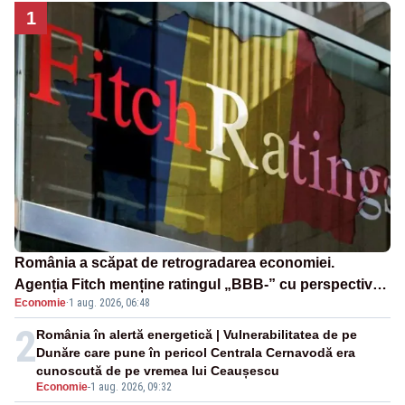
1
România a scăpat de retrogradarea economiei.
Agenția Fitch menține ratingul „BBB-” cu perspectivă
Economie
·
1 aug. 2026, 06:48
negativă
2
România în alertă energetică | Vulnerabilitatea de pe
Dunăre care pune în pericol Centrala Cernavodă era
cunoscută de pe vremea lui Ceaușescu
Economie
-
1 aug. 2026, 09:32