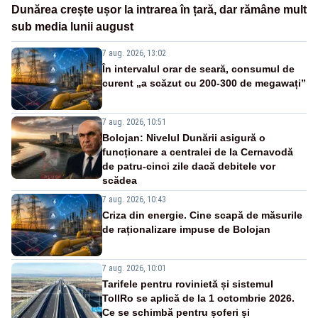
Dunărea crește ușor la intrarea în țară, dar rămâne mult
sub media lunii august
7 aug. 2026, 13:02
În intervalul orar de seară, consumul de
curent „a scăzut cu 200-300 de megawați”
7 aug. 2026, 10:51
Bolojan: Nivelul Dunării asigură o
funcționare a centralei de la Cernavodă
de patru-cinci zile dacă debitele vor
scădea
7 aug. 2026, 10:43
Criza din energie. Cine scapă de măsurile
de raționalizare impuse de Bolojan
7 aug. 2026, 10:01
Tarifele pentru rovinietă și sistemul
TollRo se aplică de la 1 octombrie 2026.
Ce se schimbă pentru șoferi și