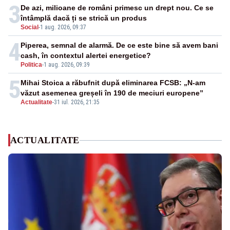
3
De azi, milioane de români primesc un drept nou. Ce se
întâmplă dacă ți se strică un produs
Social
-
1 aug. 2026, 09:37
4
Piperea, semnal de alarmă. De ce este bine să avem bani
cash, în contextul alertei energetice?
Politica
-
1 aug. 2026, 09:39
5
Mihai Stoica a răbufnit după eliminarea FCSB: „N-am
văzut asemenea greșeli în 190 de meciuri europene”
Actualitate
-
31 iul. 2026, 21:35
ACTUALITATE