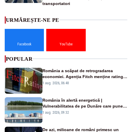
transportatori
URMĂREȘTE-NE PE
Facebook
YouTube
POPULAR
România a scăpat de retrogradarea
economiei. Agenția Fitch menține ratingul
„BBB-” cu perspectivă negativă
1 aug. 2026, 06:48
România în alertă energetică |
Vulnerabilitatea de pe Dunăre care pune
în pericol Centrala Cernavodă era
1 aug. 2026, 09:32
cunoscută de pe vremea lui Ceaușescu
De azi, milioane de români primesc un