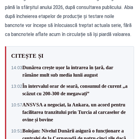
până la sfârșitul anului 2026, după consultarea publicului. Abia
după încheierea etapelor de producție și testare noile
bancnote vor începe să înlocuiască treptat actuala serie, fără
ca bancnotele aflate acum în circulație să își piardă valoarea.
CITEȘTE ȘI
Dunărea crește ușor la intrarea în țară, dar
14:03
rămâne mult sub media lunii august
În intervalul orar de seară, consumul de curent „a
13:02
scăzut cu 200-300 de megawați”
ANSVSA a negociat, la Ankara, un acord pentru
10:57
facilitarea tranzitului prin Turcia al carcaselor de
ovine și bovine
Bolojan: Nivelul Dunării asigură o funcționare a
10:51
centralei de la Cernavodă de patru-cinci zile dacă