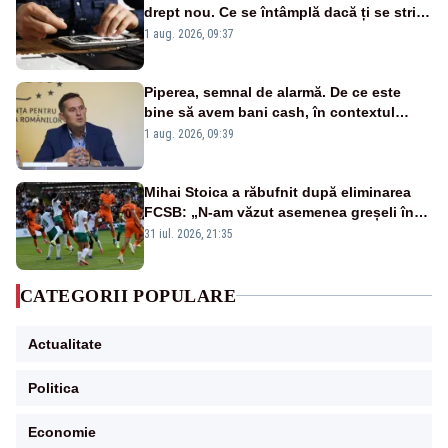
drept nou. Ce se întâmplă dacă ți se strică
un produs
1 aug. 2026, 09:37
Piperea, semnal de alarmă. De ce este
bine să avem bani cash, în contextul
alertei energetice?
1 aug. 2026, 09:39
Mihai Stoica a răbufnit după eliminarea
FCSB: „N-am văzut asemenea greșeli în
190 de meciuri europene”
31 iul. 2026, 21:35
CATEGORII POPULARE
Actualitate
Politica
Economie