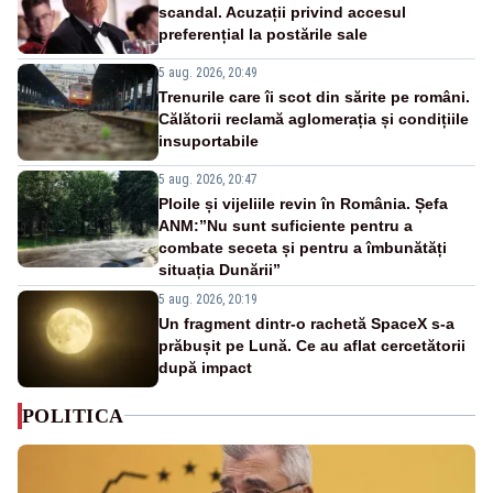
scandal. Acuzații privind accesul
preferențial la postările sale
5 aug. 2026, 20:49
Trenurile care îi scot din sărite pe români.
Călătorii reclamă aglomerația și condițiile
insuportabile
5 aug. 2026, 20:47
Ploile și vijeliile revin în România. Șefa
ANM:”Nu sunt suficiente pentru a
combate seceta și pentru a îmbunătăți
situația Dunării”
5 aug. 2026, 20:19
Un fragment dintr-o rachetă SpaceX s-a
prăbușit pe Lună. Ce au aflat cercetătorii
după impact
POLITICA