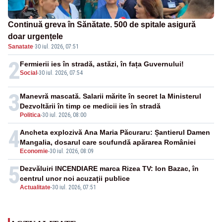
Continuă greva în Sănătate. 500 de spitale asigură
doar urgențele
Sanatate
·
30 iul. 2026, 07:51
2
Fermierii ies în stradă, astăzi, în fața Guvernului!
Social
-
30 iul. 2026, 07:54
3
Manevră mascată. Salarii mărite în secret la Ministerul
Dezvoltării în timp ce medicii ies în stradă
Politica
-
30 iul. 2026, 08:00
4
Ancheta explozivă Ana Maria Păcuraru: Șantierul Damen
Mangalia, dosarul care scufundă apărarea României
Economie
-
30 iul. 2026, 08:09
5
Dezvăluiri INCENDIARE marca Rizea TV: Ion Bazac, în
centrul unor noi acuzații publice
Actualitate
-
30 iul. 2026, 07:51