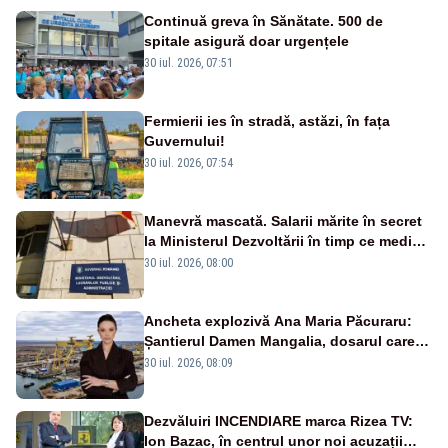
Continuă greva în Sănătate. 500 de
spitale asigură doar urgențele
30 iul. 2026, 07:51
Fermierii ies în stradă, astăzi, în fața
Guvernului!
30 iul. 2026, 07:54
Manevră mascată. Salarii mărite în secret
la Ministerul Dezvoltării în timp ce medicii
ies în stradă
30 iul. 2026, 08:00
Ancheta explozivă Ana Maria Păcuraru:
Șantierul Damen Mangalia, dosarul care
scufundă apărarea României
30 iul. 2026, 08:09
Dezvăluiri INCENDIARE marca Rizea TV:
Ion Bazac, în centrul unor noi acuzații