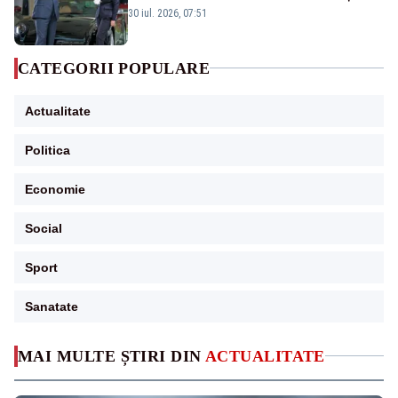
publice
30 iul. 2026, 07:51
CATEGORII POPULARE
Actualitate
Politica
Economie
Social
Sport
Sanatate
MAI MULTE ȘTIRI DIN
ACTUALITATE