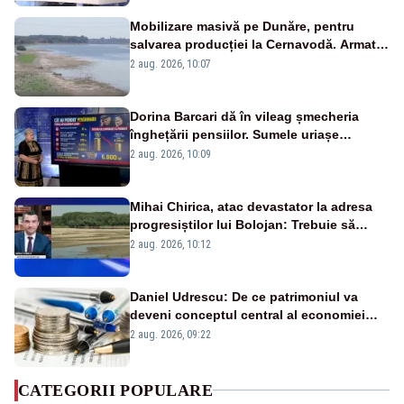
Mobilizare masivă pe Dunăre, pentru
salvarea producției la Cernavodă. Armata
va detona o stâncă și va devia apa
2 aug. 2026, 10:07
fluviului - IMAGINI AERIENE
Dorina Barcari dă în vileag șmecheria
înghețării pensiilor. Sumele uriașe
pierdute de fiecare român
2 aug. 2026, 10:09
Mihai Chirica, atac devastator la adresa
progresiștilor lui Bolojan: Trebuie să
protejăm și natura, dar nu șținem omaneii
2 aug. 2026, 10:12
în stare permanentă de alertă
Daniel Udrescu: De ce patrimoniul va
deveni conceptul central al economiei
viitoare?
2 aug. 2026, 09:22
CATEGORII POPULARE