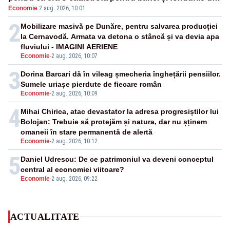
Economie
·
2 aug. 2026, 10:01
pensii
2
Mobilizare masivă pe Dunăre, pentru salvarea producției
la Cernavodă. Armata va detona o stâncă și va devia apa
fluviului - IMAGINI AERIENE
Economie
-
2 aug. 2026, 10:07
3
Dorina Barcari dă în vileag șmecheria înghețării pensiilor.
Sumele uriașe pierdute de fiecare român
Economie
-
2 aug. 2026, 10:09
4
Mihai Chirica, atac devastator la adresa progresiștilor lui
Bolojan: Trebuie să protejăm și natura, dar nu șținem
omaneii în stare permanentă de alertă
Economie
-
2 aug. 2026, 10:12
5
Daniel Udrescu: De ce patrimoniul va deveni conceptul
central al economiei viitoare?
Economie
-
2 aug. 2026, 09:22
ACTUALITATE