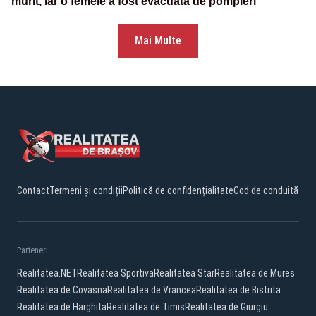
murit, iar o femeie a fost evacuată de pompieri
Mai Multe
Contact
Termeni și condiții
Politică de confidențialitate
Cod de conduită
Parteneri:
Realitatea.NET
Realitatea Sportiva
Realitatea Star
Realitatea de Mures
Realitatea de Covasna
Realitatea de Vrancea
Realitatea de Bistrita
Realitatea de Harghita
Realitatea de Timis
Realitatea de Giurgiu