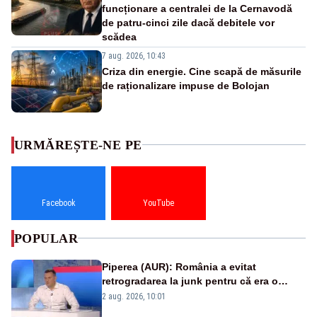
funcționare a centralei de la Cernavodă
de patru-cinci zile dacă debitele vor
scădea
7 aug. 2026, 10:43
Criza din energie. Cine scapă de măsurile
de raționalizare impuse de Bolojan
URMĂREȘTE-NE PE
Facebook
YouTube
POPULAR
Piperea (AUR): România a evitat
retrogradarea la junk pentru că era o
catastrofă pentru bănci și fondurile de
2 aug. 2026, 10:01
pensii