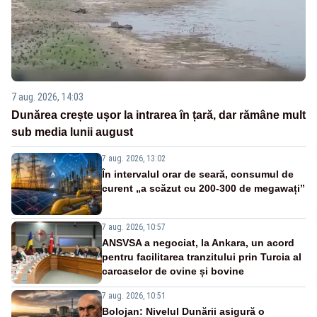
7 aug. 2026, 14:03
Dunărea crește ușor la intrarea în țară, dar rămâne mult
sub media lunii august
7 aug. 2026, 13:02
În intervalul orar de seară, consumul de
curent „a scăzut cu 200-300 de megawați”
7 aug. 2026, 10:57
ANSVSA a negociat, la Ankara, un acord
pentru facilitarea tranzitului prin Turcia al
carcaselor de ovine și bovine
7 aug. 2026, 10:51
Bolojan: Nivelul Dunării asigură o