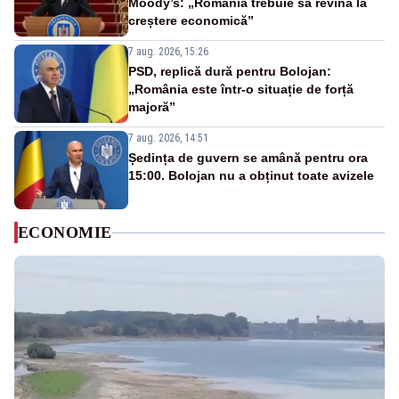
Moody’s: „România trebuie să revină la
creștere economică”
7 aug. 2026, 15:26
PSD, replică dură pentru Bolojan:
„România este într-o situație de forță
majoră”
7 aug. 2026, 14:51
Ședința de guvern se amână pentru ora
15:00. Bolojan nu a obținut toate avizele
ECONOMIE