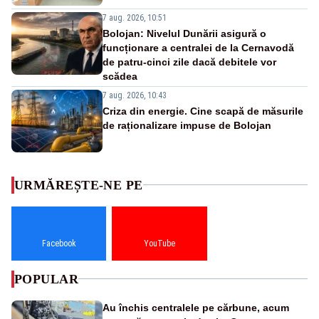
7 aug. 2026, 10:51
Bolojan: Nivelul Dunării asigură o
funcționare a centralei de la Cernavodă
de patru-cinci zile dacă debitele vor
scădea
7 aug. 2026, 10:43
Criza din energie. Cine scapă de măsurile
de raționalizare impuse de Bolojan
URMĂREȘTE-NE PE
Facebook
YouTube
POPULAR
Au închis centralele pe cărbune, acum