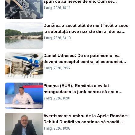
spun că au nevoie de ele. Cum se
pasează vina în plină criză energetică
1 aug. 2026, 18:11
Dunărea a secat atât de mult încât a scos
la suprafață nave naziste din al doilea
război mondial
1 aug. 2026, 23:10
Daniel Udrescu: De ce patrimoniul va
deveni conceptul central al economiei
viitoare?
2 aug. 2026, 09:22
Piperea (AUR): România a evitat
retrogradarea la junk pentru că era o
catastrofă pentru bănci și fondurile de
2 aug. 2026, 10:01
pensii
Avertisment sumbru de la Apele Române:
Debitul Dunării va continua să scadă.
Cernavodă s-ar putea închide în 4 zile
1 aug. 2026, 18:08