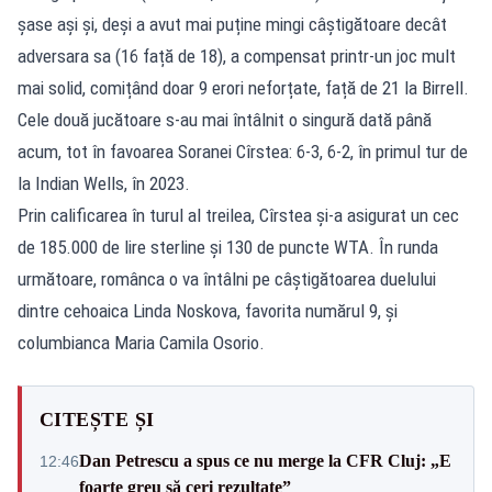
șase ași și, deși a avut mai puține mingi câștigătoare decât
adversara sa (16 față de 18), a compensat printr-un joc mult
mai solid, comițând doar 9 erori neforțate, față de 21 la Birrell.
Cele două jucătoare s-au mai întâlnit o singură dată până
acum, tot în favoarea Soranei Cîrstea: 6-3, 6-2, în primul tur de
la Indian Wells, în 2023.
Prin calificarea în turul al treilea, Cîrstea și-a asigurat un cec
de 185.000 de lire sterline și 130 de puncte WTA. În runda
următoare, românca o va întâlni pe câștigătoarea duelului
dintre cehoaica Linda Noskova, favorita numărul 9, și
columbianca Maria Camila Osorio.
CITEȘTE ȘI
Dan Petrescu a spus ce nu merge la CFR Cluj: „E
12:46
foarte greu să ceri rezultate”