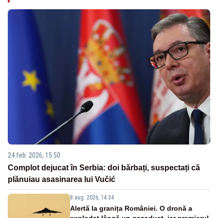
24 feb. 2026, 15:50
Complot dejucat în Serbia: doi bărbați, suspectați că
plănuiau asasinarea lui Vučić
8 aug. 2026, 14:34
Alertă la granița României. O dronă a
explodat lângă un gazoduct, iar premierul