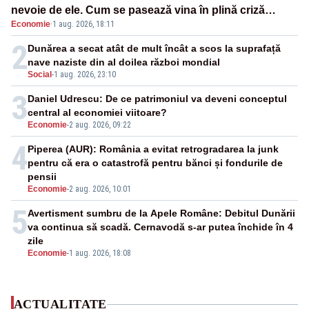
nevoie de ele. Cum se pasează vina în plină criză
Economie
·
1 aug. 2026, 18:11
energetică
2
Dunărea a secat atât de mult încât a scos la suprafață
nave naziste din al doilea război mondial
Social
-
1 aug. 2026, 23:10
3
Daniel Udrescu: De ce patrimoniul va deveni conceptul
central al economiei viitoare?
Economie
-
2 aug. 2026, 09:22
4
Piperea (AUR): România a evitat retrogradarea la junk
pentru că era o catastrofă pentru bănci și fondurile de
pensii
Economie
-
2 aug. 2026, 10:01
5
Avertisment sumbru de la Apele Române: Debitul Dunării
va continua să scadă. Cernavodă s-ar putea închide în 4
zile
Economie
-
1 aug. 2026, 18:08
ACTUALITATE