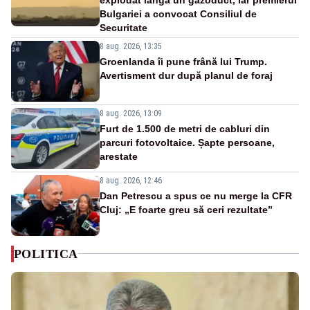
Bulgariei a convocat Consiliul de
Securitate
8 aug. 2026, 13:35
Groenlanda îi pune frână lui Trump.
Avertisment dur după planul de foraj
8 aug. 2026, 13:09
Furt de 1.500 de metri de cabluri din
parcuri fotovoltaice. Șapte persoane,
arestate
8 aug. 2026, 12:46
Dan Petrescu a spus ce nu merge la CFR
Cluj: „E foarte greu să ceri rezultate”
POLITICA