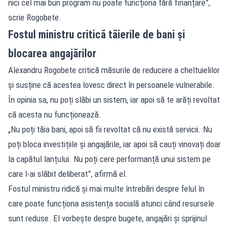
nici cel mai bun program nu poate funcționa fără finanțare”,
scrie Rogobete.
Fostul ministru critică tăierile de bani și
blocarea angajărilor
Alexandru Rogobete critică măsurile de reducere a cheltuielilor
și susține că acestea lovesc direct în persoanele vulnerabile.
În opinia sa, nu poți slăbi un sistem, iar apoi să te arăți revoltat
că acesta nu funcționează.
„Nu poți tăia bani, apoi să fii revoltat că nu există servicii. Nu
poți bloca investițiile și angajările, iar apoi să cauți vinovați doar
la capătul lanțului. Nu poți cere performanță unui sistem pe
care l-ai slăbit deliberat”, afirmă el.
Fostul ministru ridică și mai multe întrebări despre felul în
care poate funcționa asistența socială atunci când resursele
sunt reduse. El vorbește despre bugete, angajări și sprijinul