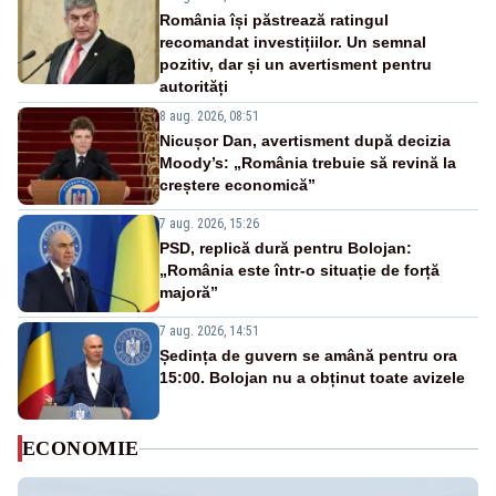
România își păstrează ratingul
recomandat investițiilor. Un semnal
pozitiv, dar și un avertisment pentru
autorități
8 aug. 2026, 08:51
Nicușor Dan, avertisment după decizia
Moody’s: „România trebuie să revină la
creștere economică”
7 aug. 2026, 15:26
PSD, replică dură pentru Bolojan:
„România este într-o situație de forță
majoră”
7 aug. 2026, 14:51
Ședința de guvern se amână pentru ora
15:00. Bolojan nu a obținut toate avizele
ECONOMIE