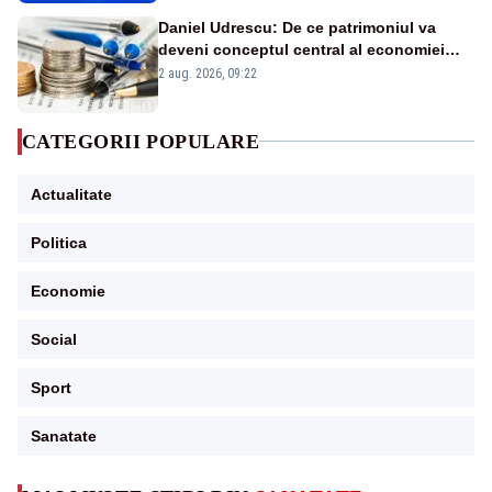
Daniel Udrescu: De ce patrimoniul va
deveni conceptul central al economiei
viitoare?
2 aug. 2026, 09:22
CATEGORII POPULARE
Actualitate
Politica
Economie
Social
Sport
Sanatate