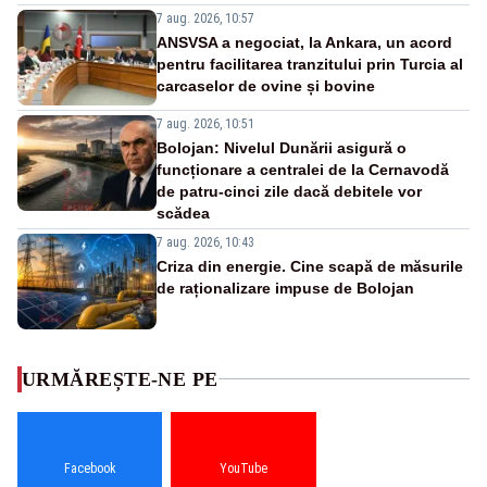
7 aug. 2026, 10:57
ANSVSA a negociat, la Ankara, un acord
pentru facilitarea tranzitului prin Turcia al
carcaselor de ovine și bovine
7 aug. 2026, 10:51
Bolojan: Nivelul Dunării asigură o
funcționare a centralei de la Cernavodă
de patru-cinci zile dacă debitele vor
scădea
7 aug. 2026, 10:43
Criza din energie. Cine scapă de măsurile
de raționalizare impuse de Bolojan
URMĂREȘTE-NE PE
Facebook
YouTube