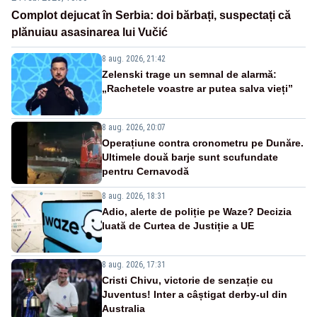
Complot dejucat în Serbia: doi bărbați, suspectați că
plănuiau asasinarea lui Vučić
8 aug. 2026, 21:42
Zelenski trage un semnal de alarmă:
„Rachetele voastre ar putea salva vieți”
8 aug. 2026, 20:07
Operațiune contra cronometru pe Dunăre.
Ultimele două barje sunt scufundate
pentru Cernavodă
8 aug. 2026, 18:31
Adio, alerte de poliție pe Waze? Decizia
luată de Curtea de Justiție a UE
8 aug. 2026, 17:31
Cristi Chivu, victorie de senzație cu
Juventus! Inter a câștigat derby-ul din
Australia