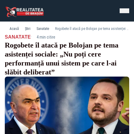
Acasă
Știri
Sanatate
Rogobete îl atacă pe Bolojan pe tema asistenței sociale: „Nu poți cere performanță unui sistem pe care l-ai slăbit deliberat”
·
SANATATE
4 min citire
Rogobete îl atacă pe Bolojan pe tema
asistenței sociale: „Nu poți cere
performanță unui sistem pe care l-ai
slăbit deliberat”