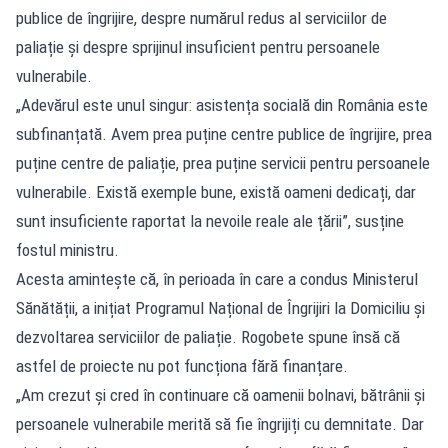
publice de îngrijire, despre numărul redus al serviciilor de
paliație și despre sprijinul insuficient pentru persoanele
vulnerabile.
„Adevărul este unul singur: asistența socială din România este
subfinanțată. Avem prea puține centre publice de îngrijire, prea
puține centre de paliație, prea puține servicii pentru persoanele
vulnerabile. Există exemple bune, există oameni dedicați, dar
sunt insuficiente raportat la nevoile reale ale țării”, susține
fostul ministru.
Acesta amintește că, în perioada în care a condus Ministerul
Sănătății, a inițiat Programul Național de Îngrijiri la Domiciliu și
dezvoltarea serviciilor de paliație. Rogobete spune însă că
astfel de proiecte nu pot funcționa fără finanțare.
„Am crezut și cred în continuare că oamenii bolnavi, bătrânii și
persoanele vulnerabile merită să fie îngrijiți cu demnitate. Dar