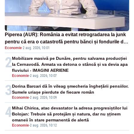
Piperea (AUR): România a evitat retrogradarea la junk
pentru că era o catastrofă pentru bănci și fondurile de
Economie
·
2 aug. 2026, 10:01
pensii
2
Mobilizare masivă pe Dunăre, pentru salvarea producției
la Cernavodă. Armata va detona o stâncă și va devia apa
fluviului - IMAGINI AERIENE
Economie
-
2 aug. 2026, 10:07
3
Dorina Barcari dă în vileag șmecheria înghețării pensiilor.
Sumele uriașe pierdute de fiecare român
Economie
-
2 aug. 2026, 10:09
4
Mihai Chirica, atac devastator la adresa progresiștilor lui
Bolojan: Trebuie să protejăm și natura, dar nu șținem
omaneii în stare permanentă de alertă
Economie
-
2 aug. 2026, 10:12