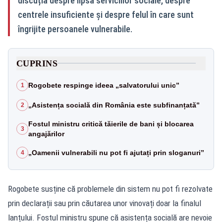
discuția despre lipsa serviciilor sociale, despre
centrele insuficiente și despre felul în care sunt
îngrijite persoanele vulnerabile.
CUPRINS
Rogobete respinge ideea „salvatorului unic”
1
„Asistența socială din România este subfinanțată”
2
Fostul ministru critică tăierile de bani și blocarea
3
angajărilor
„Oamenii vulnerabili nu pot fi ajutați prin sloganuri”
4
Rogobete susține că problemele din sistem nu pot fi rezolvate
prin declarații sau prin căutarea unor vinovați doar la finalul
lanțului. Fostul ministru spune că asistența socială are nevoie