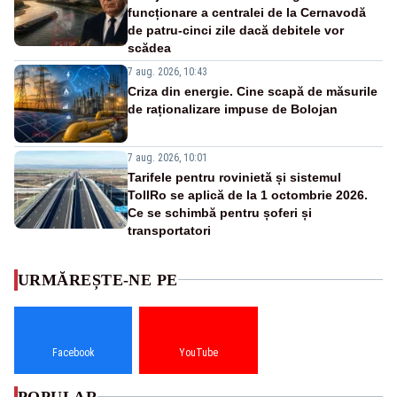
funcționare a centralei de la Cernavodă
de patru-cinci zile dacă debitele vor
scădea
7 aug. 2026, 10:43
Criza din energie. Cine scapă de măsurile
de raționalizare impuse de Bolojan
7 aug. 2026, 10:01
Tarifele pentru rovinietă și sistemul
TollRo se aplică de la 1 octombrie 2026.
Ce se schimbă pentru șoferi și
transportatori
URMĂREȘTE-NE PE
Facebook
YouTube
POPULAR