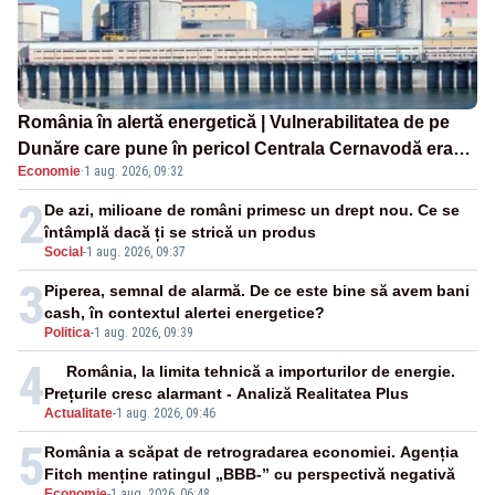
România în alertă energetică | Vulnerabilitatea de pe
Dunăre care pune în pericol Centrala Cernavodă era
Economie
·
1 aug. 2026, 09:32
cunoscută de pe vremea lui Ceaușescu
2
De azi, milioane de români primesc un drept nou. Ce se
întâmplă dacă ți se strică un produs
Social
-
1 aug. 2026, 09:37
3
Piperea, semnal de alarmă. De ce este bine să avem bani
cash, în contextul alertei energetice?
Politica
-
1 aug. 2026, 09:39
4
România, la limita tehnică a importurilor de energie.
Prețurile cresc alarmant - Analiză Realitatea Plus
Actualitate
-
1 aug. 2026, 09:46
5
România a scăpat de retrogradarea economiei. Agenția
Fitch menține ratingul „BBB-” cu perspectivă negativă
Economie
-
1 aug. 2026, 06:48