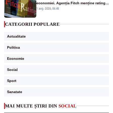
economiei. Agenția Fitch menține ratingul
„BBB-” cu perspectivă negativă
1 aug. 2026, 06:48
CATEGORII POPULARE
Actualitate
Politica
Economie
Social
Sport
Sanatate
MAI MULTE ȘTIRI DIN
SOCIAL