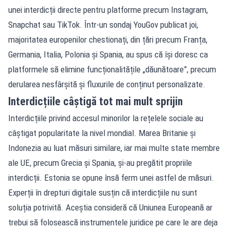
unei interdicții directe pentru platforme precum Instagram,
Snapchat sau TikTok. Într-un sondaj YouGov publicat joi,
majoritatea europenilor chestionați, din țări precum Franța,
Germania, Italia, Polonia și Spania, au spus că își doresc ca
platformele să elimine funcționalitățile „dăunătoare”, precum
derularea nesfârșită și fluxurile de conținut personalizate.
Interdicțiile câștigă tot mai mult sprijin
Interdicțiile privind accesul minorilor la rețelele sociale au
câștigat popularitate la nivel mondial. Marea Britanie și
Indonezia au luat măsuri similare, iar mai multe state membre
ale UE, precum Grecia și Spania, și-au pregătit propriile
interdicții. Estonia se opune însă ferm unei astfel de măsuri.
Experții în drepturi digitale susțin că interdicțiile nu sunt
soluția potrivită. Aceștia consideră că Uniunea Europeană ar
trebui să folosească instrumentele juridice pe care le are deja