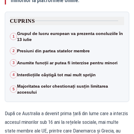
minorilor la platformele online.
CUPRINS
Grupul de lucru european va prezenta concluziile în
1
13 iulie
Presiuni din partea statelor membre
2
Anumite funcții ar putea fi interzise pentru minori
3
Interdicțiile câștigă tot mai mult sprijin
4
Majoritatea celor chestionați susțin limitarea
5
accesului
După ce Australia a devenit prima țară din lume care a interzis
accesul minorilor sub 16 ani la rețelele sociale, mai multe
state membre ale UE, printre care Danemarca și Grecia, au