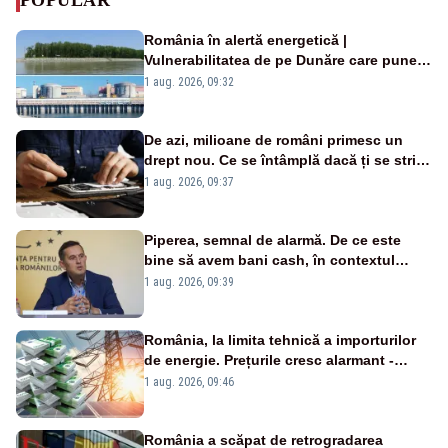
România în alertă energetică |
Vulnerabilitatea de pe Dunăre care pune
în pericol Centrala Cernavodă era
1 aug. 2026, 09:32
cunoscută de pe vremea lui Ceaușescu
De azi, milioane de români primesc un
drept nou. Ce se întâmplă dacă ți se strică
un produs
1 aug. 2026, 09:37
Piperea, semnal de alarmă. De ce este
bine să avem bani cash, în contextul
alertei energetice?
1 aug. 2026, 09:39
România, la limita tehnică a importurilor
de energie. Prețurile cresc alarmant -
Analiză Realitatea Plus
1 aug. 2026, 09:46
România a scăpat de retrogradarea