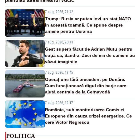
plănuiau asasinarea lui Vučić
7 aug. 2026, 21:42
Trump: Rusia ar putea lovi un stat NATO
în această toamnă. Ce spune despre
armele pentru Ucraina
7 aug. 2026, 20:43
Gest superb făcut de Adrian Mutu pentru
soția sa, Sandra. Zeci de mii de oameni au
văzut imaginile
7 aug. 2026, 19:45
Operațiune fără precedent pe Dunăre.
Cum funcționează digul din barje care
ajută centrala de la Cernavodă
7 aug. 2026, 19:17
România, sub monitorizarea Comisiei
Europene din cauza crizei energetice. Ce
cere Victor Negrescu
POLITICA