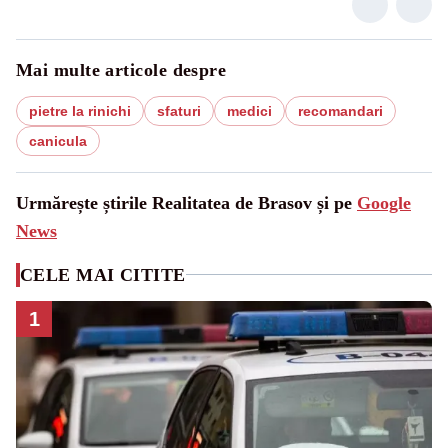
Mai multe articole despre
pietre la rinichi
sfaturi
medici
recomandari
canicula
Urmărește știrile Realitatea de Brasov și pe
Google
News
CELE MAI CITITE
1