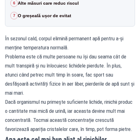
Alte măsuri care reduc riscul
6
O greșeală ușor de evitat
7
În sezonul cald, corpul elimină permanent apă pentru a-și
menține temperatura normală.
Problema este că multe persoane nu își dau seama cât de
mult transpiră și nu înlocuiesc lichidele pierdute. În plus,
atunci când petrec mult timp în soare, fac sport sau
desfășoară activități fizice în aer liber, pierderile de apă sunt și
mai mari.
Dacă organismul nu primește suficiente lichide, rinichii produc
o cantitate mai mică de urină, iar aceasta devine mult mai
concentrată. Tocmai această concentrație crescută
favorizează apariția cristalelor care, în timp, pot forma pietre.
Apa este cel mai bun aliat al rinichilor