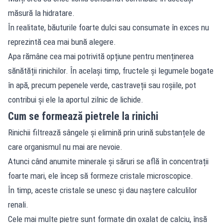
măsură la hidratare.
În realitate, băuturile foarte dulci sau consumate în exces nu
reprezintă cea mai bună alegere.
Apa rămâne cea mai potrivită opțiune pentru menținerea
sănătății rinichilor. În același timp, fructele și legumele bogate
în apă, precum pepenele verde, castraveții sau roșiile, pot
contribui și ele la aportul zilnic de lichide.
Cum se formează pietrele la rinichi
Rinichii filtrează sângele și elimină prin urină substanțele de
care organismul nu mai are nevoie.
Atunci când anumite minerale și săruri se află în concentrații
foarte mari, ele încep să formeze cristale microscopice.
În timp, aceste cristale se unesc și dau naștere calculilor
renali.
Cele mai multe pietre sunt formate din oxalat de calciu, însă