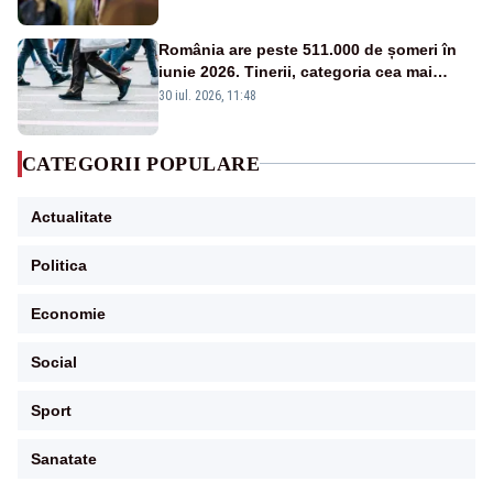
România are peste 511.000 de șomeri în
iunie 2026. Tinerii, categoria cea mai
afectată
30 iul. 2026, 11:48
CATEGORII POPULARE
Actualitate
Politica
Economie
Social
Sport
Sanatate