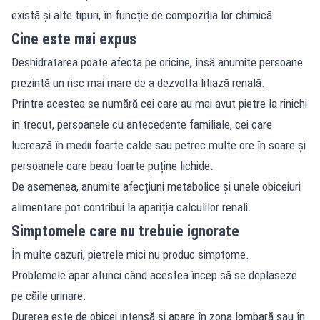
există și alte tipuri, în funcție de compoziția lor chimică.
Cine este mai expus
Deshidratarea poate afecta pe oricine, însă anumite persoane
prezintă un risc mai mare de a dezvolta litiază renală.
Printre acestea se numără cei care au mai avut pietre la rinichi
în trecut, persoanele cu antecedente familiale, cei care
lucrează în medii foarte calde sau petrec multe ore în soare și
persoanele care beau foarte puține lichide.
De asemenea, anumite afecțiuni metabolice și unele obiceiuri
alimentare pot contribui la apariția calculilor renali.
Simptomele care nu trebuie ignorate
În multe cazuri, pietrele mici nu produc simptome.
Problemele apar atunci când acestea încep să se deplaseze
pe căile urinare.
Durerea este de obicei intensă și apare în zona lombară sau în