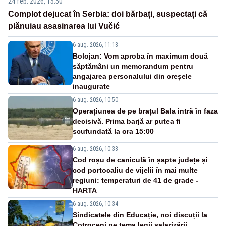
24 feb. 2026, 15:50
Complot dejucat în Serbia: doi bărbați, suspectați că
plănuiau asasinarea lui Vučić
6 aug. 2026, 11:18
Bolojan: Vom aproba în maximum două
săptămâni un memorandum pentru
angajarea personalului din creșele
inaugurate
6 aug. 2026, 10:50
Operațiunea de pe brațul Bala intră în faza
decisivă. Prima barjă ar putea fi
scufundată la ora 15:00
6 aug. 2026, 10:38
Cod roșu de caniculă în șapte județe și
cod portocaliu de vijelii în mai multe
regiuni: temperaturi de 41 de grade -
HARTA
6 aug. 2026, 10:34
Sindicatele din Educație, noi discuții la
Cotroceni pe tema legii salarizării