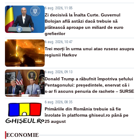
6 aug. 2026, 11:05
Zi decisivă la Înalta Curte. Guvernul
Bolojan află astăzi dacă trebuie să
plătească aproape un miliard de euro
grefierilor
6 aug. 2026, 10:47
Trei morți în urma unui atac rusesc asupra
regiunii Harkov
6 aug. 2026, 09:13
Donald Trump a răbufnit împotriva șefului
Pentagonului: președintele, enervat că i
s-ar fi ascuns penuria de rachete – SURSE
6 aug. 2026, 08:35
Primăriile din România trebuie să fie
înrolate în platforma ghiseul.ro până pe
25 august
ECONOMIE