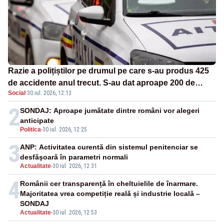
Razie a polițiștilor pe drumul pe care s-au produs 425
de accidente anul trecut. S-au dat aproape 200 de
Social
·
30 iul. 2026, 12:13
amenzi
2
SONDAJ: Aproape jumătate dintre români vor alegeri
anticipate
Politica
-
30 iul. 2026, 12:25
3
ANP: Activitatea curentă din sistemul penitenciar se
desfăşoară în parametri normali
Actualitate
-
30 iul. 2026, 12:31
4
Românii cer transparență în cheltuielile de înarmare.
Majoritatea vrea competiție reală și industrie locală –
SONDAJ
Actualitate
-
30 iul. 2026, 12:53