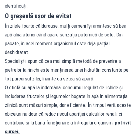
identificați.
O greșeală ușor de evitat
În zilele foarte călduroase, mulți oameni își amintesc să bea
apă abia atunci când apare senzația puternică de sete. Din
păcate, în acel moment organismul este deja parțial
deshidratat.
Specialiștii spun că cea mai simplă metodă de prevenire a
pietrelor la rinichi este menținerea unei hidratări constante pe
tot parcursul zilei, înainte ca setea să apară.
O sticlă cu apă la îndemână, consumul regulat de lichide și
includerea fructelor și legumelor bogate în apă în alimentația
zilnică sunt măsuri simple, dar eficiente. În timpul verii, aceste
obiceiuri nu doar că reduc riscul apariției calculilor renali, ci
contribuie și la buna funcționare a întregului organism,
potrivit
sursei.