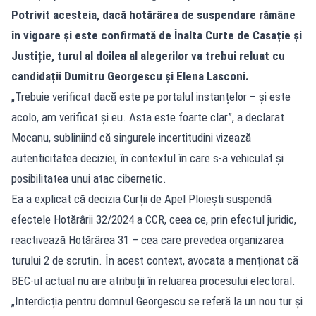
Potrivit acesteia, dacă hotărârea de suspendare rămâne
în vigoare și este confirmată de Înalta Curte de Casație și
Justiție, turul al doilea al alegerilor va trebui reluat cu
candidații Dumitru Georgescu și Elena Lasconi.
„Trebuie verificat dacă este pe portalul instanțelor – și este
acolo, am verificat și eu. Asta este foarte clar”, a declarat
Mocanu, subliniind că singurele incertitudini vizează
autenticitatea deciziei, în contextul în care s-a vehiculat și
posibilitatea unui atac cibernetic.
Ea a explicat că decizia Curții de Apel Ploiești suspendă
efectele Hotărârii 32/2024 a CCR, ceea ce, prin efectul juridic,
reactivează Hotărârea 31 – cea care prevedea organizarea
turului 2 de scrutin. În acest context, avocata a menționat că
BEC-ul actual nu are atribuții în reluarea procesului electoral.
„Interdicția pentru domnul Georgescu se referă la un nou tur și