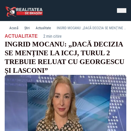
Acasă
Știri
Actualitate
INGRID MOCANU: „DACĂ DECIZIA SE MENȚINE LA ICCJ, TURUL 2 TREBUIE RELUAT CU GEORGESCU ȘI LASCONI”
·
ACTUALITATE
2 min citire
INGRID MOCANU: „DACĂ DECIZIA
SE MENȚINE LA ICCJ, TURUL 2
TREBUIE RELUAT CU GEORGESCU
ȘI LASCONI”