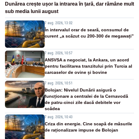
Dunărea crește ușor la intrarea în țară, dar rămâne mult
sub media lunii august
7 aug. 2026, 13:02
În intervalul orar de seară, consumul de
curent „a scăzut cu 200-300 de megawați”
7 aug. 2026, 10:57
ANSVSA a negociat, la Ankara, un acord
pentru facilitarea tranzitului prin Turcia al
carcaselor de ovine și bovine
7 aug. 2026, 10:51
Bolojan: Nivelul Dunării asigură o
funcționare a centralei de la Cernavodă
de patru-cinci zile dacă debitele vor
scădea
7 aug. 2026, 10:43
Criza din energie. Cine scapă de măsurile
de raționalizare impuse de Bolojan