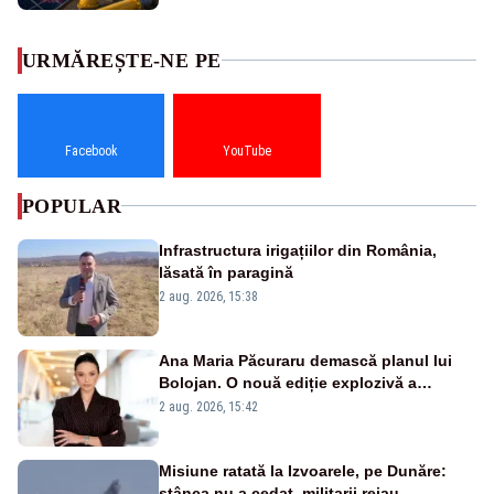
URMĂREȘTE-NE PE
Facebook
YouTube
POPULAR
Infrastructura irigațiilor din România,
lăsată în paragină
2 aug. 2026, 15:38
Ana Maria Păcuraru demască planul lui
Bolojan. O nouă ediție explozivă a
emisiunii „Miza Zilei” la Realitatea PLUS
2 aug. 2026, 15:42
Misiune ratată la Izvoarele, pe Dunăre:
stânca nu a cedat, militarii reiau