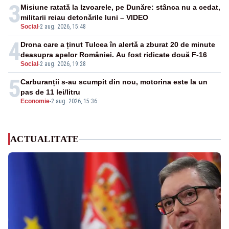
3
Misiune ratată la Izvoarele, pe Dunăre: stânca nu a cedat,
militarii reiau detonările luni – VIDEO
Social
-
2 aug. 2026, 15:48
4
Drona care a ținut Tulcea în alertă a zburat 20 de minute
deasupra apelor României. Au fost ridicate două F-16
Social
-
2 aug. 2026, 19:28
5
Carburanții s-au scumpit din nou, motorina este la un
pas de 11 lei/litru
Economie
-
2 aug. 2026, 15:36
ACTUALITATE