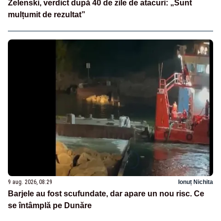
Zelenski, verdict după 40 de zile de atacuri: „Sunt
mulțumit de rezultat”
9 aug. 2026, 08:29
Ionuț Nichita
Barjele au fost scufundate, dar apare un nou risc. Ce
se întâmplă pe Dunăre