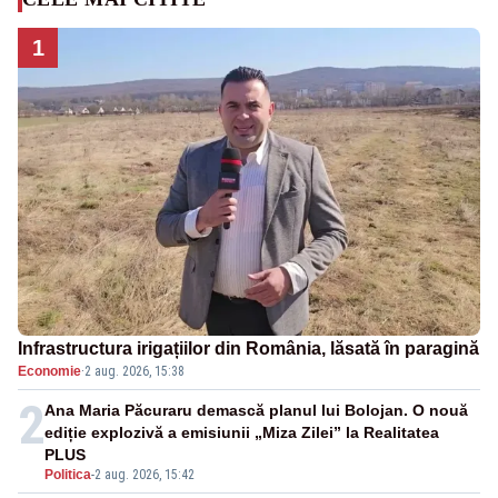
1
Infrastructura irigațiilor din România, lăsată în paragină
Economie
·
2 aug. 2026, 15:38
2
Ana Maria Păcuraru demască planul lui Bolojan. O nouă
ediție explozivă a emisiunii „Miza Zilei” la Realitatea
PLUS
Politica
-
2 aug. 2026, 15:42