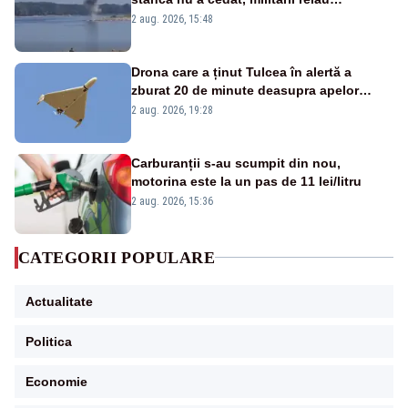
detonările luni – VIDEO
2 aug. 2026, 15:48
Drona care a ținut Tulcea în alertă a
zburat 20 de minute deasupra apelor
României. Au fost ridicate două F-16
2 aug. 2026, 19:28
Carburanții s-au scumpit din nou,
motorina este la un pas de 11 lei/litru
2 aug. 2026, 15:36
CATEGORII POPULARE
Actualitate
Politica
Economie