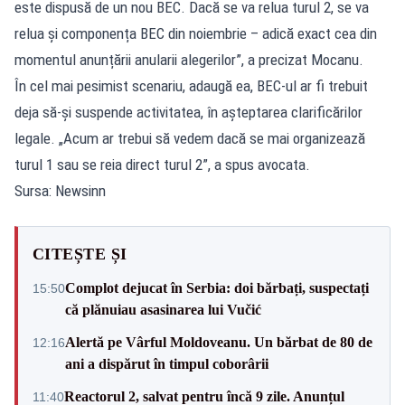
este dispusă de un nou BEC. Dacă se va relua turul 2, se va
relua și componența BEC din noiembrie – adică exact cea din
momentul anunțării anularii alegerilor”, a precizat Mocanu.
În cel mai pesimist scenariu, adaugă ea, BEC-ul ar fi trebuit
deja să-și suspende activitatea, în așteptarea clarificărilor
legale. „Acum ar trebui să vedem dacă se mai organizează
turul 1 sau se reia direct turul 2”, a spus avocata.
Sursa: Newsinn
CITEȘTE ȘI
Complot dejucat în Serbia: doi bărbați, suspectați
15:50
că plănuiau asasinarea lui Vučić
Alertă pe Vârful Moldoveanu. Un bărbat de 80 de
12:16
ani a dispărut în timpul coborârii
Reactorul 2, salvat pentru încă 9 zile. Anunțul
11:40