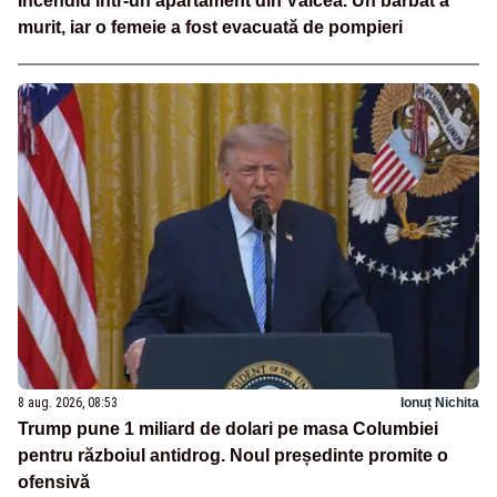
Incendiu într-un apartament din Vâlcea. Un bărbat a
murit, iar o femeie a fost evacuată de pompieri
8 aug. 2026, 08:53
Ionuț Nichita
Trump pune 1 miliard de dolari pe masa Columbiei
pentru războiul antidrog. Noul președinte promite o
ofensivă