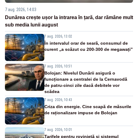
7 aug. 2026, 14:03
Dunărea crește ușor la intrarea în țară, dar rămâne mult
sub media lunii august
7 aug. 2026, 13:02
În intervalul orar de seară, consumul de
curent „a scăzut cu 200-300 de megawați”
7 aug. 2026, 10:51
Bolojan: Nivelul Dunării asigură o
funcționare a centralei de la Cernavodă
de patru-cinci zile dacă debitele vor
scădea
7 aug. 2026, 10:43
Criza din energie. Cine scapă de măsurile
de raționalizare impuse de Bolojan
7 aug. 2026, 10:01
Tarifele pentru rovinietă și sistemul