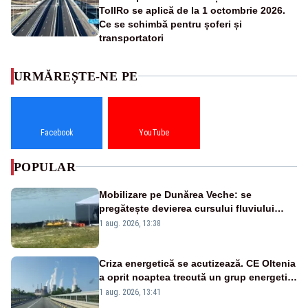
TollRo se aplică de la 1 octombrie 2026.
Ce se schimbă pentru șoferi și
transportatori
URMĂREȘTE-NE PE
Facebook
YouTube
POPULAR
Mobilizare pe Dunărea Veche: se
pregătește devierea cursului fluviului
către Cernavodă – VIDEO
1 aug. 2026, 13:38
Criza energetică se acutizează. CE Oltenia
a oprit noaptea trecută un grup energetic
de la Rovinari
1 aug. 2026, 13:41