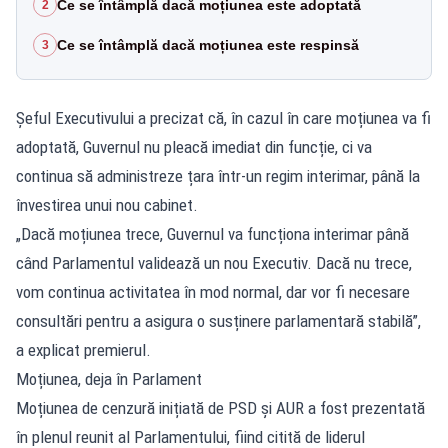
Ce se întâmplă dacă moțiunea este adoptată
2
Ce se întâmplă dacă moțiunea este respinsă
3
Șeful Executivului a precizat că, în cazul în care moțiunea va fi
adoptată, Guvernul nu pleacă imediat din funcție, ci va
continua să administreze țara într-un regim interimar, până la
învestirea unui nou cabinet.
„Dacă moțiunea trece, Guvernul va funcționa interimar până
când Parlamentul validează un nou Executiv. Dacă nu trece,
vom continua activitatea în mod normal, dar vor fi necesare
consultări pentru a asigura o susținere parlamentară stabilă”,
a explicat premierul.
Moțiunea, deja în Parlament
Moțiunea de cenzură inițiată de PSD și AUR a fost prezentată
în plenul reunit al Parlamentului, fiind citită de liderul