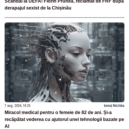
Scandal la UEFA! Florin Prunea, reclamat de FRF după
derapajul sexist de la Chișinău
7 aug. 2026, 18:25
Ionuț Nichita
Miracol medical pentru o femeie de 82 de ani. Și-a
recăpătat vederea cu ajutorul unei tehnologii bazate pe
AI