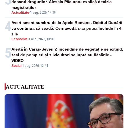
dosarul drogurilor. Alessia Păcuraru explică decizia
magistraților
Actualitate
-
1 aug. 2026, 14:39
4
Avertisment sumbru de la Apele Române: Debitul Dunării
va continua să scadă. Cernavodă s-ar putea închide în 4
zile
Economie
-
1 aug. 2026, 18:08
5
Alertă în Caraș-Severin: incendiile de vegetație se extind,
zeci de pompieri și silvicultori se luptă cu flăcările -
VIDEO
Social
-
1 aug. 2026, 12:44
ACTUALITATE