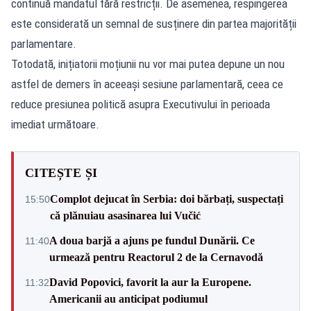
continuă mandatul fără restricții. De asemenea, respingerea
este considerată un semnal de susținere din partea majorității
parlamentare.
Totodată, inițiatorii moțiunii nu vor mai putea depune un nou
astfel de demers în aceeași sesiune parlamentară, ceea ce
reduce presiunea politică asupra Executivului în perioada
imediat următoare.
CITEȘTE ȘI
Complot dejucat în Serbia: doi bărbați, suspectați
15:50
că plănuiau asasinarea lui Vučić
A doua barjă a ajuns pe fundul Dunării. Ce
11:40
urmează pentru Reactorul 2 de la Cernavodă
David Popovici, favorit la aur la Europene.
11:32
Americanii au anticipat podiumul