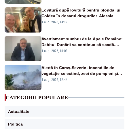
Lovitură după lovitură pentru blonda lui
Coldea în dosarul drogurilor. Alessia
Păcuraru explică decizia magistraților
1 aug. 2026, 14:39
Avertisment sumbru de la Apele Române:
Debitul Dunării va continua să scadă.
Cernavodă s-ar putea închide în 4 zile
1 aug. 2026, 18:08
Alertă în Caraș-Severin: incendiile de
vegetație se extind, zeci de pompieri și
silvicultori se luptă cu flăcările - VIDEO
1 aug. 2026, 12:44
CATEGORII POPULARE
Actualitate
Politica