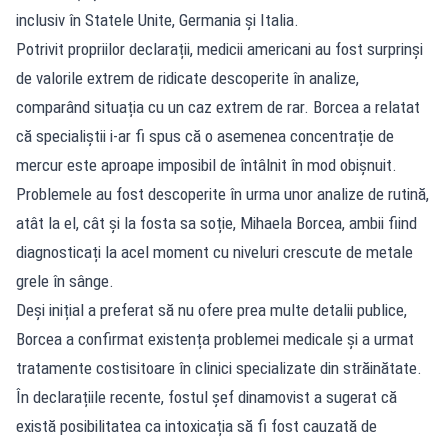
inclusiv în Statele Unite, Germania și Italia.
Potrivit propriilor declarații, medicii americani au fost surprinși
de valorile extrem de ridicate descoperite în analize,
comparând situația cu un caz extrem de rar. Borcea a relatat
că specialiștii i-ar fi spus că o asemenea concentrație de
mercur este aproape imposibil de întâlnit în mod obișnuit.
Problemele au fost descoperite în urma unor analize de rutină,
atât la el, cât și la fosta sa soție, Mihaela Borcea, ambii fiind
diagnosticați la acel moment cu niveluri crescute de metale
grele în sânge.
Deși inițial a preferat să nu ofere prea multe detalii publice,
Borcea a confirmat existența problemei medicale și a urmat
tratamente costisitoare în clinici specializate din străinătate.
În declarațiile recente, fostul șef dinamovist a sugerat că
există posibilitatea ca intoxicația să fi fost cauzată de