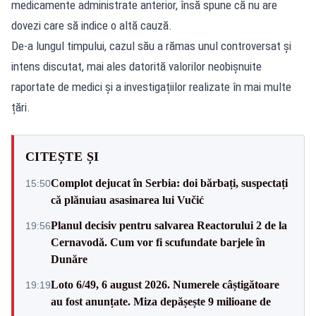
medicamente administrate anterior, însă spune că nu are
dovezi care să indice o altă cauză.
De-a lungul timpului, cazul său a rămas unul controversat și
intens discutat, mai ales datorită valorilor neobișnuite
raportate de medici și a investigațiilor realizate în mai multe
țări.
CITEȘTE ȘI
Complot dejucat în Serbia: doi bărbați, suspectați
15:50
că plănuiau asasinarea lui Vučić
Planul decisiv pentru salvarea Reactorului 2 de la
19:56
Cernavodă. Cum vor fi scufundate barjele în
Dunăre
Loto 6/49, 6 august 2026. Numerele câștigătoare
19:19
au fost anunțate. Miza depășește 9 milioane de