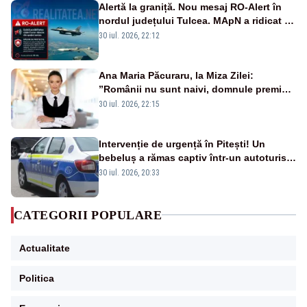
Alertă la graniță. Nou mesaj RO-Alert în
nordul județului Tulcea. MApN a ridicat de
la sol două avioane F-16
30 iul. 2026, 22:12
Ana Maria Păcuraru, la Miza Zilei:
”Românii nu sunt naivi, domnule premier
Bolojan”
30 iul. 2026, 22:15
Intervenție de urgență în Pitești! Un
bebeluș a rămas captiv într-un autoturism
din cauza unei defecțiuni
30 iul. 2026, 20:33
CATEGORII POPULARE
Actualitate
Politica