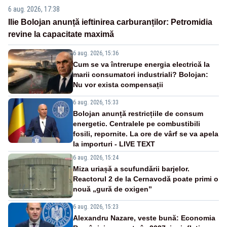
6 aug. 2026, 17:38
Ilie Bolojan anunță ieftinirea carburanților: Petromidia
revine la capacitate maximă
6 aug. 2026, 15:36
Cum se va întrerupe energia electrică la
marii consumatori industriali? Bolojan:
Nu vor exista compensații
6 aug. 2026, 15:33
Bolojan anunță restricțiile de consum
energetic. Centralele pe combustibili
fosili, repornite. La ore de vârf se va apela
la importuri - LIVE TEXT
6 aug. 2026, 15:24
Miza uriașă a scufundării barjelor.
Reactorul 2 de la Cernavodă poate primi o
nouă „gură de oxigen”
6 aug. 2026, 15:23
Alexandru Nazare, veste bună: Economia