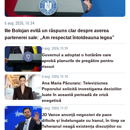
6 aug. 2026, 16:34
Ilie Bolojan evită un răspuns clar despre averea
partenerei sale: „Am respectat întotdeauna legea”
6 aug. 2026, 15:39
Guvernul a adoptat o hotărâre care
aprobă planurile de pregătire pentru
riscuri
6 aug. 2026, 15:18
Ana Maria Păcuraru: Televiziunea
Poporului solicită investigarea deciziilor
luate în această perioadă de criză
enegetică
6 aug. 2026, 11:27
JD Vance anunță negocieri de pace
dificile și îndelungate cu Iranul, în timp ce
Teheranul neagă existența discuțiilor cu