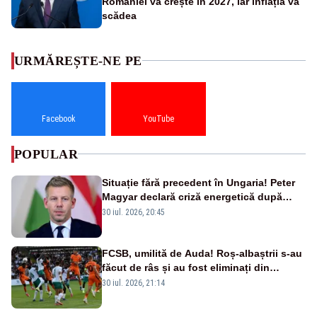
României va crește în 2027, iar inflația va
scădea
URMĂREȘTE-NE PE
Facebook
YouTube
POPULAR
Situație fără precedent în Ungaria! Peter
Magyar declară criză energetică după
oprirea centralei de la Paks
30 iul. 2026, 20:45
FCSB, umilită de Auda! Roș-albaștrii s-au
făcut de râs și au fost eliminați din
Conference League
30 iul. 2026, 21:14