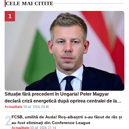
CELE MAI CITITE
1
Situație fără precedent în Ungaria! Peter Magyar
declară criză energetică după oprirea centralei de la
Actualitate
·
30 iul. 2026, 20:45
Paks
2
FCSB, umilită de Auda! Roș-albaștrii s-au făcut de râs și
au fost eliminați din Conference League
Actualitate
-
30 iul. 2026, 21:14