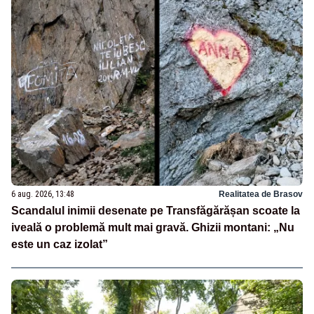
6 aug. 2026, 13:48
Realitatea de Brasov
Scandalul inimii desenate pe Transfăgărășan scoate la
iveală o problemă mult mai gravă. Ghizii montani: „Nu
este un caz izolat”