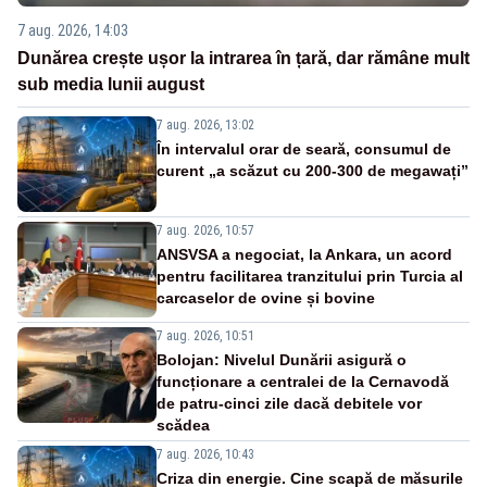
7 aug. 2026, 14:03
Dunărea crește ușor la intrarea în țară, dar rămâne mult
sub media lunii august
7 aug. 2026, 13:02
În intervalul orar de seară, consumul de
curent „a scăzut cu 200-300 de megawați”
7 aug. 2026, 10:57
ANSVSA a negociat, la Ankara, un acord
pentru facilitarea tranzitului prin Turcia al
carcaselor de ovine și bovine
7 aug. 2026, 10:51
Bolojan: Nivelul Dunării asigură o
funcționare a centralei de la Cernavodă
de patru-cinci zile dacă debitele vor
scădea
7 aug. 2026, 10:43
Criza din energie. Cine scapă de măsurile