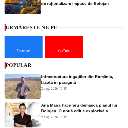
de raționalizare impuse de Bolojan
URMĂREȘTE-NE PE
Facebook
YouTube
POPULAR
Infrastructura irigațiilor din România,
lăsată în paragină
2 aug. 2026, 15:38
Ana Maria Păcuraru demască planul lui
Bolojan. O nouă ediție explozivă a
emisiunii „Miza Zilei” la Realitatea PLUS
2 aug. 2026, 15:42