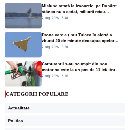
Misiune ratată la Izvoarele, pe Dunăre:
stânca nu a cedat, militarii reiau
detonările luni – VIDEO
2 aug. 2026, 15:48
Drona care a ținut Tulcea în alertă a
zburat 20 de minute deasupra apelor
României. Au fost ridicate două F-16
2 aug. 2026, 19:28
Carburanții s-au scumpit din nou,
motorina este la un pas de 11 lei/litru
2 aug. 2026, 15:36
CATEGORII POPULARE
Actualitate
Politica