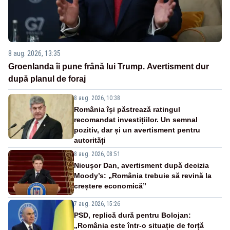
8 aug. 2026, 13:35
Groenlanda îi pune frână lui Trump. Avertisment dur
după planul de foraj
8 aug. 2026, 10:38
România își păstrează ratingul
recomandat investițiilor. Un semnal
pozitiv, dar și un avertisment pentru
autorități
8 aug. 2026, 08:51
Nicușor Dan, avertisment după decizia
Moody’s: „România trebuie să revină la
creștere economică”
7 aug. 2026, 15:26
PSD, replică dură pentru Bolojan:
„România este într-o situație de forță