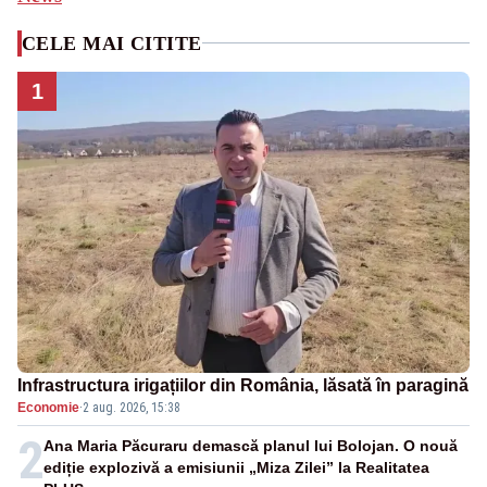
CELE MAI CITITE
1
Infrastructura irigațiilor din România, lăsată în paragină
Economie
·
2 aug. 2026, 15:38
2
Ana Maria Păcuraru demască planul lui Bolojan. O nouă
ediție explozivă a emisiunii „Miza Zilei” la Realitatea