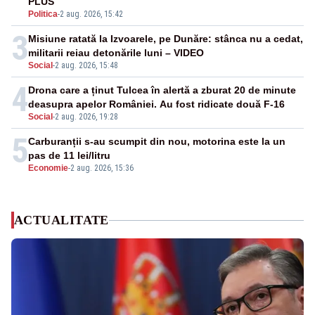
PLUS
Politica
-
2 aug. 2026, 15:42
3
Misiune ratată la Izvoarele, pe Dunăre: stânca nu a cedat,
militarii reiau detonările luni – VIDEO
Social
-
2 aug. 2026, 15:48
4
Drona care a ținut Tulcea în alertă a zburat 20 de minute
deasupra apelor României. Au fost ridicate două F-16
Social
-
2 aug. 2026, 19:28
5
Carburanții s-au scumpit din nou, motorina este la un
pas de 11 lei/litru
Economie
-
2 aug. 2026, 15:36
ACTUALITATE