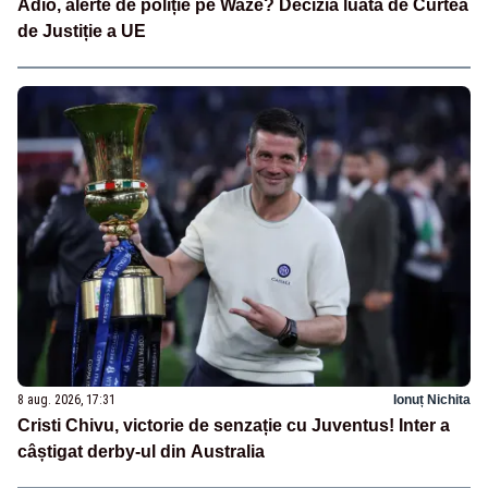
Adio, alerte de poliție pe Waze? Decizia luată de Curtea
de Justiție a UE
8 aug. 2026, 17:31
Ionuț Nichita
Cristi Chivu, victorie de senzație cu Juventus! Inter a
câștigat derby-ul din Australia