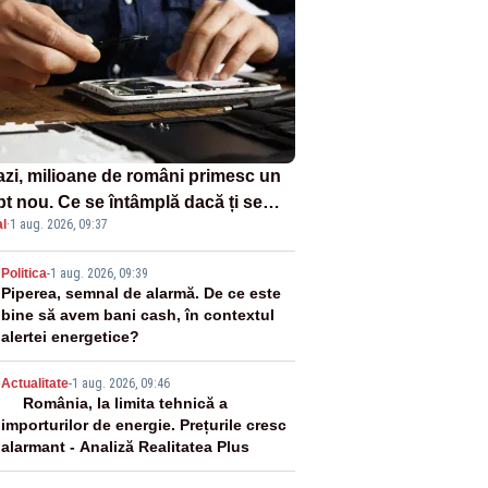
azi, milioane de români primesc un
pt nou. Ce se întâmplă dacă ți se
l
·
1 aug. 2026, 09:37
ică un produs
2
Politica
-
1 aug. 2026, 09:39
Piperea, semnal de alarmă. De ce este
bine să avem bani cash, în contextul
alertei energetice?
3
Actualitate
-
1 aug. 2026, 09:46
România, la limita tehnică a
importurilor de energie. Prețurile cresc
alarmant - Analiză Realitatea Plus