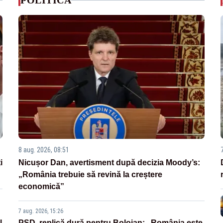
POLITICA
8 aug. 2026, 08:51
i
Nicușor Dan, avertisment după decizia Moody’s:
„România trebuie să revină la creștere
economică”
7 aug. 2026, 15:26
l
PSD, replică dură pentru Bolojan: „România este