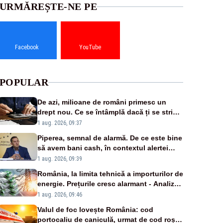
URMĂREȘTE-NE PE
Facebook
YouTube
POPULAR
De azi, milioane de români primesc un
drept nou. Ce se întâmplă dacă ți se strică
un produs
1 aug. 2026, 09:37
Piperea, semnal de alarmă. De ce este bine
să avem bani cash, în contextul alertei
energetice?
1 aug. 2026, 09:39
România, la limita tehnică a importurilor de
energie. Prețurile cresc alarmant - Analiză
Realitatea Plus
1 aug. 2026, 09:46
Valul de foc lovește România: cod
portocaliu de caniculă, urmat de cod roșu