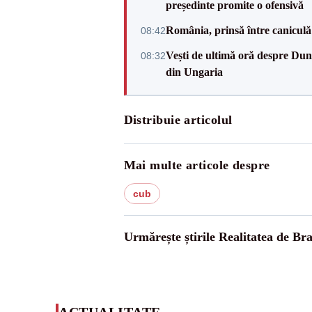
președinte promite o ofensivă
România, prinsă între caniculă
08:42
Vești de ultimă oră despre Dun
08:32
din Ungaria
Distribuie articolul
Mai multe articole despre
cub
Urmărește știrile Realitatea de Br