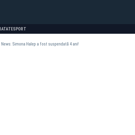
NATATE
SPORT
 News: Simona Halep a fost suspendată 4 ani!