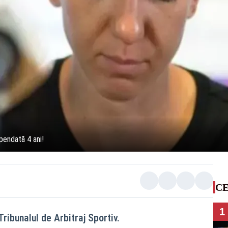
pendată 4 ani!
CE
1
ribunalul de Arbitraj Sportiv.