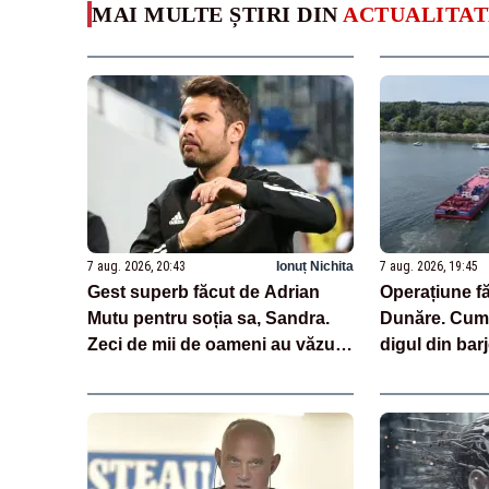
MAI MULTE ȘTIRI DIN
ACTUALITAT
7 aug. 2026, 20:43
Ionuț Nichita
7 aug. 2026, 19:45
Gest superb făcut de Adrian
Operațiune f
Mutu pentru soția sa, Sandra.
Dunăre. Cum
Zeci de mii de oameni au văzut
digul din barj
imaginile
centrala de 