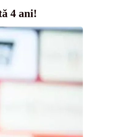
ă 4 ani!