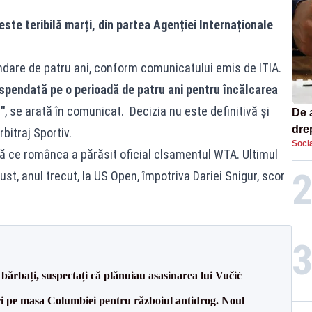
este teribilă marți, din partea Agenției Internaționale
.
endare de patru ani, conform comunicatului emis de ITIA.
pendată pe o perioadă de patru ani pentru încălcarea
"
, se arată în comunicat. Decizia nu este definitivă și
De 
dre
bitraj Sportiv.
Socia
str
pă ce românca a părăsit oficial clsamentul WTA. Ultimul
ust, anul trecut, la US Open, împotriva Dariei Snigur, scor
bărbați, suspectați că plănuiau asasinarea lui Vučić
i pe masa Columbiei pentru războiul antidrog. Noul