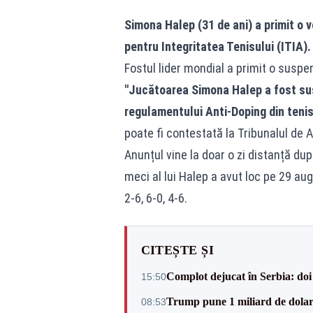
Simona Halep (31 de ani) a primit o v
pentru Integritatea Tenisului (ITIA)
Fostul lider mondial a primit o susp
"Jucătoarea Simona Halep a fost sus
regulamentului Anti-Doping din tenis
poate fi contestată la Tribunalul de Ar
Anunțul vine la doar o zi distanță du
meci al lui Halep a avut loc pe 29 aug
2-6, 6-0, 4-6.
CITEȘTE ȘI
Complot dejucat în Serbia: doi 
15:50
Trump pune 1 miliard de dolar
08:53