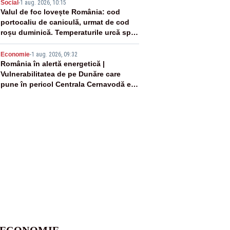
4
Social
-
1 aug. 2026, 10:15
Valul de foc lovește România: cod
portocaliu de caniculă, urmat de cod
roșu duminică. Temperaturile urcă spre
40°C
5
Economie
-
1 aug. 2026, 09:32
România în alertă energetică |
Vulnerabilitatea de pe Dunăre care
pune în pericol Centrala Cernavodă era
cunoscută de pe vremea lui Ceaușescu