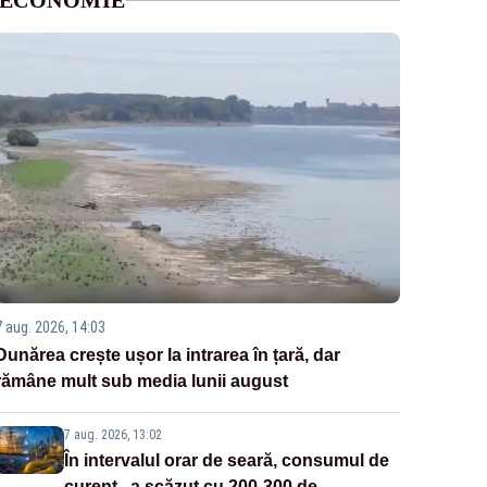
ECONOMIE
7 aug. 2026, 14:03
Dunărea crește ușor la intrarea în țară, dar
rămâne mult sub media lunii august
7 aug. 2026, 13:02
În intervalul orar de seară, consumul de
curent „a scăzut cu 200-300 de