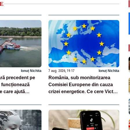
E
Ionuț Nichita
7 aug. 2026, 19:17
Ionuț Nichita
ără precedent pe
România, sub monitorizarea
 funcționează
Comisiei Europene din cauza
e care ajută
crizei energetice. Ce cere Victor
la Cernavodă
Negrescu