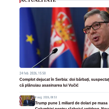
ACTUALITATE
24 feb. 2026, 15:50
Complot dejucat în Serbia: doi bărbați, suspectaț
că plănuiau asasinarea lui Vučić
8 aug. 2026, 08:53
Trump pune 1 miliard de dolari pe masa
Columbiei pentru războiul antidrog. Nou