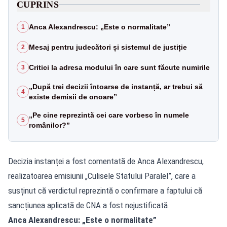
CUPRINS
Anca Alexandrescu: „Este o normalitate”
1
Mesaj pentru judecători și sistemul de justiție
2
Critici la adresa modului în care sunt făcute numirile
3
„După trei decizii întoarse de instanță, ar trebui să
4
existe demisii de onoare”
„Pe cine reprezintă cei care vorbesc în numele
5
românilor?”
Decizia instanței a fost comentată de Anca Alexandrescu,
realizatoarea emisiunii „Culisele Statului Paralel”, care a
susținut că verdictul reprezintă o confirmare a faptului că
sancțiunea aplicată de CNA a fost nejustificată.
Anca Alexandrescu: „Este o normalitate”