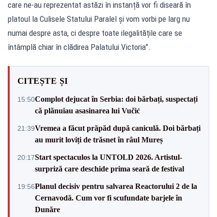
care ne-au reprezentat astăzi în instanță vor fi diseară în
platoul la Culisele Statului Paralel și vom vorbi pe larg nu
numai despre asta, ci despre toate ilegalitățile care se
întâmplă chiar în clădirea Palatului Victoria”.
CITEȘTE ȘI
Complot dejucat în Serbia: doi bărbați, suspectați
15:50
că plănuiau asasinarea lui Vučić
Vremea a făcut prăpăd după caniculă. Doi bărbați
21:39
au murit loviți de trăsnet în râul Mureș
Start spectaculos la UNTOLD 2026. Artistul-
20:17
surpriză care deschide prima seară de festival
Planul decisiv pentru salvarea Reactorului 2 de la
19:56
Cernavodă. Cum vor fi scufundate barjele în
Dunăre