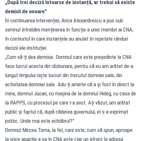
„După trei decizii întoarse de instanță, ar trebui să existe
demisii de onoare”
În continuarea intervenției, Anca Alexandrescu a pus sub
semnul întrebării menținerea în funcție a unor membri ai CNA,
în contextul în care instanțele au anulat în repetate rânduri
decizii ale instituției.
„Cum să-ți dea demisia. Domnul care este președinte la CNA
face lucrul acesta din răzbunare, pentru că eu am arătat de-a
lungul timpului niște lucruri din trecutul domniei sale, din
activitatea domniei sale. Adu-ți aminte că a și fost în direct la
mine, domnul Jucan, cu mașina de la domnul Hideg, cu casa de
la RAPPS, cu procesul pe care l-a avut. Ați văzut, am arătat
public și faptul că, după căderea guvernului, el s-a exprimat
politic. Unde mai este echilibrul?”
Domnul Mircea Toma, la fel, care este, cum să spun, aproape
la orice apariție a sa în CNA este clar un afront la adresa