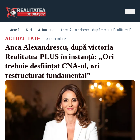
Acasă
Știri
Actualitate
Anca Alexandrescu, după victoria Realitatea PLUS în instanță: „Ori trebuie desființat CNA-ul, ori restructurat fundamental”
·
ACTUALITATE
5 min citire
Anca Alexandrescu, după victoria
Realitatea PLUS în instanță: „Ori
trebuie desființat CNA-ul, ori
restructurat fundamental”