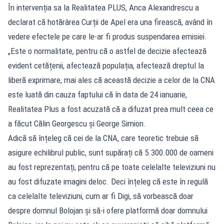
În intervenția sa la Realitatea PLUS, Anca Alexandrescu a
declarat că hotărârea Curții de Apel era una firească, având în
vedere efectele pe care le-ar fi produs suspendarea emisiei.
„Este o normalitate, pentru că o astfel de decizie afectează
evident cetățenii, afectează populația, afectează dreptul la
liberă exprimare, mai ales că această decizie a celor de la CNA
este luată din cauza faptului că în data de 24 ianuarie,
Realitatea Plus a fost acuzată că a difuzat prea mult ceea ce
a făcut Călin Georgescu și George Simion.
Adică să înțeleg că cei de la CNA, care teoretic trebuie să
asigure echilibrul public, sunt supărați că 5.300.000 de oameni
au fost reprezentați, pentru că pe toate celelalte televiziuni nu
au fost difuzate imagini deloc. Deci înțeleg că este în regulă
ca celelalte televiziuni, cum ar fi Digi, să vorbească doar
despre domnul Bolojan și să-i ofere platformă doar domnului