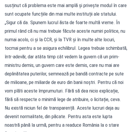
susținut că problema este mai amplă și privește modul în care
sunt ocupate funcțiile din mai multe instituții ale statului.
„Sigur că da. Spunem lucrul ăsta de foarte multă vreme. În
primul rând că nu mai trebuie făcute aceste numiri politice, nu
numai acolo, ci și la CCR, și la TVR și în multe alte locuri,
tocmai pentru a se asigura echilibrul. Legea trebuie schimbată,
într-adevăr, dar atâta timp cât vedem la guvern că un prim-
ministru demis, un guvern care este demis, care nu mai are
deplinătatea puterilor, semnează pe bandă contracte pe sute
de milioane, pe miliarde de euro din banii noștri. Pentru că noi
vom plăti aceste împrumuturi. Fără să dea nicio explicație,
fără să respecte o minimă lege de atribuire, o licitație, ceva.
Nu există niciun fel de transparență. Aceste lucruri deja au
devenit normalitate, din păcate. Pentru asta este lupta
noastră până la urmă, pentru a readuce România la o stare