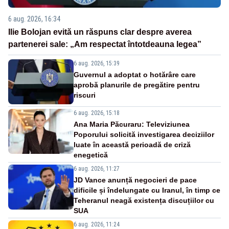
6 aug. 2026, 16:34
Ilie Bolojan evită un răspuns clar despre averea
partenerei sale: „Am respectat întotdeauna legea”
6 aug. 2026, 15:39
Guvernul a adoptat o hotărâre care
aprobă planurile de pregătire pentru
riscuri
6 aug. 2026, 15:18
Ana Maria Păcuraru: Televiziunea
Poporului solicită investigarea deciziilor
luate în această perioadă de criză
enegetică
6 aug. 2026, 11:27
JD Vance anunță negocieri de pace
dificile și îndelungate cu Iranul, în timp ce
Teheranul neagă existența discuțiilor cu
SUA
6 aug. 2026, 11:24