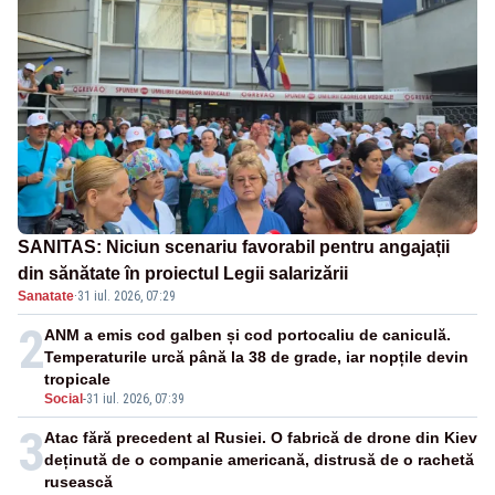
SANITAS: Niciun scenariu favorabil pentru angajații
din sănătate în proiectul Legii salarizării
Sanatate
·
31 iul. 2026, 07:29
2
ANM a emis cod galben și cod portocaliu de caniculă.
Temperaturile urcă până la 38 de grade, iar nopțile devin
tropicale
Social
-
31 iul. 2026, 07:39
3
Atac fără precedent al Rusiei. O fabrică de drone din Kiev
deținută de o companie americană, distrusă de o rachetă
rusească