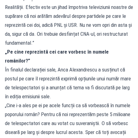
Realității. Efectiv este un jihad împotriva televiziunii noastre de
supărare că noi arătăm adevărul despre partidele pe care le
reprezintă cei doi, adică PNL și USR. Nu ne vom opri din asta și
da, sigur că da. Ori trebuie desființat CNA-ul, ori restructurat
fundamental.”
„Pe cine reprezintă cei care vorbesc în numele
românilor?”
În finalul declarației sale, Anca Alexandrescu a susținut că
postul pe care îl reprezintă exprimă opțiunile unui număr mare
de telespectatori și a anunțat că tema va fi discutată pe larg
în ediția emisiunii sale.
„Cine i-a ales pe ei pe acele funcții ca să vorbească în numele
poporului român? Pentru că noi reprezentăm peste 5 milioane
de telespectatori care au votat cu suveraniștii. O să vorbesc
diseară pe larg și despre lucrul acesta. Sper că toți avocații