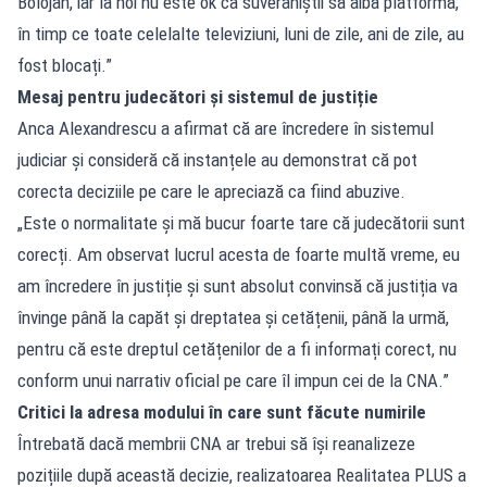
Bolojan, iar la noi nu este ok ca suveraniștii să aibă platformă,
în timp ce toate celelalte televiziuni, luni de zile, ani de zile, au
fost blocați.”
Mesaj pentru judecători și sistemul de justiție
Anca Alexandrescu a afirmat că are încredere în sistemul
judiciar și consideră că instanțele au demonstrat că pot
corecta deciziile pe care le apreciază ca fiind abuzive.
„Este o normalitate și mă bucur foarte tare că judecătorii sunt
corecți. Am observat lucrul acesta de foarte multă vreme, eu
am încredere în justiție și sunt absolut convinsă că justiția va
învinge până la capăt și dreptatea și cetățenii, până la urmă,
pentru că este dreptul cetățenilor de a fi informați corect, nu
conform unui narrativ oficial pe care îl impun cei de la CNA.”
Critici la adresa modului în care sunt făcute numirile
Întrebată dacă membrii CNA ar trebui să își reanalizeze
pozițiile după această decizie, realizatoarea Realitatea PLUS a