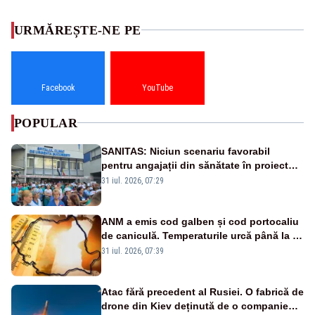
URMĂREȘTE-NE PE
Facebook
YouTube
POPULAR
SANITAS: Niciun scenariu favorabil
pentru angajații din sănătate în proiectul
Legii salarizării
31 iul. 2026, 07:29
ANM a emis cod galben și cod portocaliu
de caniculă. Temperaturile urcă până la 38
de grade, iar nopțile devin tropicale
31 iul. 2026, 07:39
Atac fără precedent al Rusiei. O fabrică de
drone din Kiev deținută de o companie