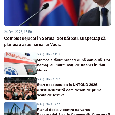
24 feb. 2026, 15:50
Complot dejucat în Serbia: doi bărbați, suspectați că
plănuiau asasinarea lui Vučić
6 aug. 2026, 21:39
Vremea a făcut prăpăd după caniculă. Doi
bărbați au murit loviți de trăsnet în râul
Mureș
6 aug. 2026, 20:17
Start spectaculos la UNTOLD 2026.
Artistul-surpriză care deschide prima
seară de festival
6 aug. 2026, 19:56
Planul decisiv pentru salvarea
Reactorului 2 de la Cernavodă. Cum vor fi