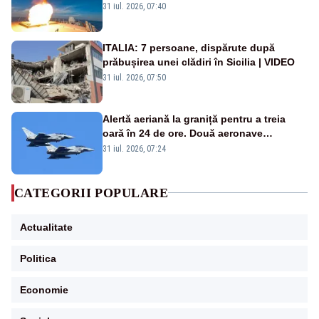
americană, distrusă de o rachetă
31 iul. 2026, 07:40
rusească
ITALIA: 7 persoane, dispărute după
prăbușirea unei clădiri în Sicilia | VIDEO
31 iul. 2026, 07:50
Alertă aeriană la graniță pentru a treia
oară în 24 de ore. Două aeronave
Eurofighter britanice au fost ridicate de la
31 iul. 2026, 07:24
sol
CATEGORII POPULARE
Actualitate
Politica
Economie