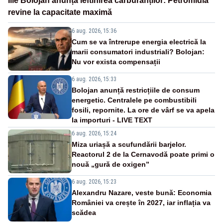
Ilie Bolojan anunță ieftinirea carburanților: Petromidia
revine la capacitate maximă
6 aug. 2026, 15:36
Cum se va întrerupe energia electrică la
marii consumatori industriali? Bolojan:
Nu vor exista compensații
6 aug. 2026, 15:33
Bolojan anunță restricțiile de consum
energetic. Centralele pe combustibili
fosili, repornite. La ore de vârf se va apela
la importuri - LIVE TEXT
6 aug. 2026, 15:24
Miza uriașă a scufundării barjelor.
Reactorul 2 de la Cernavodă poate primi o
nouă „gură de oxigen”
6 aug. 2026, 15:23
Alexandru Nazare, veste bună: Economia
României va crește în 2027, iar inflația va
scădea