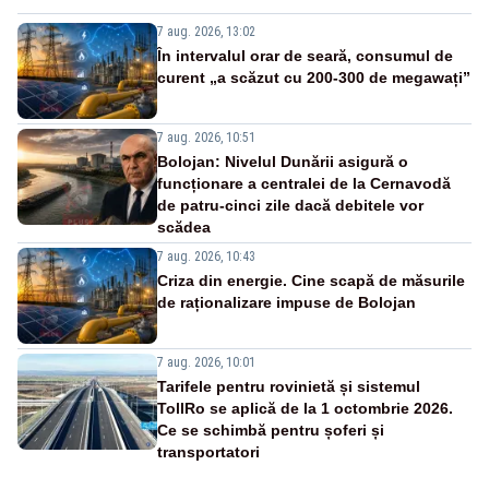
7 aug. 2026, 13:02
În intervalul orar de seară, consumul de
curent „a scăzut cu 200-300 de megawați”
7 aug. 2026, 10:51
Bolojan: Nivelul Dunării asigură o
funcționare a centralei de la Cernavodă
de patru-cinci zile dacă debitele vor
scădea
7 aug. 2026, 10:43
Criza din energie. Cine scapă de măsurile
de raționalizare impuse de Bolojan
7 aug. 2026, 10:01
Tarifele pentru rovinietă și sistemul
TollRo se aplică de la 1 octombrie 2026.
Ce se schimbă pentru șoferi și
transportatori