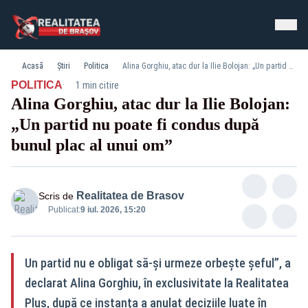
Acasă
Știri
Politica
Alina Gorghiu, atac dur la Ilie Bolojan: „Un partid nu poate fi condus după bunul plac al unui om”
·
POLITICA
1 min citire
Alina Gorghiu, atac dur la Ilie Bolojan:
„Un partid nu poate fi condus după
bunul plac al unui om”
Realitatea de Brasov
Scris de
Publicat:
9 iul. 2026, 15:20
Un partid nu e obligat să‑și urmeze orbește șeful”, a
declarat Alina Gorghiu, în exclusivitate la Realitatea
Plus, după ce instanța a anulat deciziile luate în