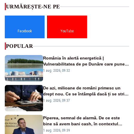
URMĂREȘTE-NE PE
Facebook
YouTube
POPULAR
România în alertă energetică |
Vulnerabilitatea de pe Dunăre care pune
în pericol Centrala Cernavodă era
1 aug. 2026, 09:32
cunoscută de pe vremea lui Ceaușescu
De azi, milioane de români primesc un
drept nou. Ce se întâmplă dacă ți se strică
un produs
1 aug. 2026, 09:37
Piperea, semnal de alarmă. De ce este
bine să avem bani cash, în contextul
alertei energetice?
1 aug. 2026, 09:39