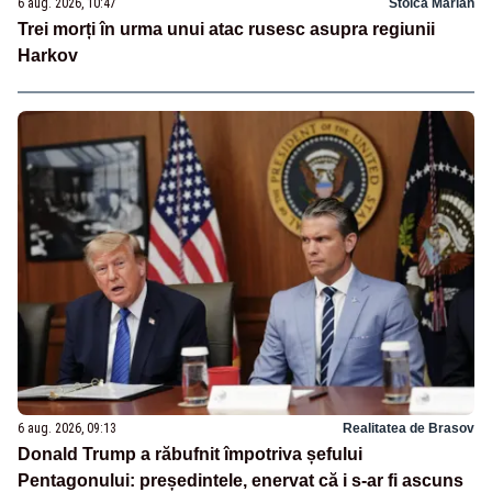
6 aug. 2026, 10:47
Stoica Marian
Trei morți în urma unui atac rusesc asupra regiunii
Harkov
6 aug. 2026, 09:13
Realitatea de Brasov
Donald Trump a răbufnit împotriva șefului
Pentagonului: președintele, enervat că i s-ar fi ascuns