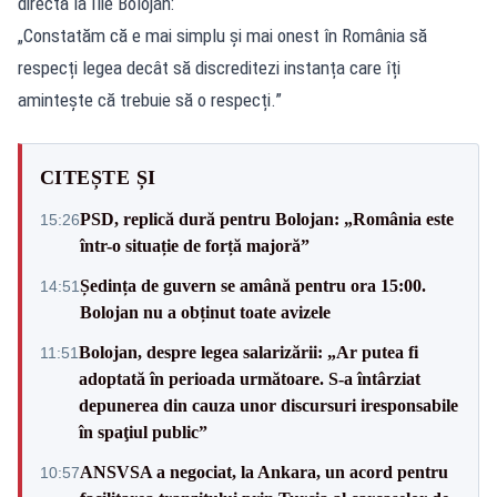
directă la Ilie Bolojan:
„Constatăm că e mai simplu și mai onest în România să
respecți legea decât să discreditezi instanța care îți
amintește că trebuie să o respecți.”
CITEȘTE ȘI
PSD, replică dură pentru Bolojan: „România este
15:26
într-o situație de forță majoră”
Ședința de guvern se amână pentru ora 15:00.
14:51
Bolojan nu a obținut toate avizele
Bolojan, despre legea salarizării: „Ar putea fi
11:51
adoptată în perioada următoare. S-a întârziat
depunerea din cauza unor discursuri iresponsabile
în spaţiul public”
ANSVSA a negociat, la Ankara, un acord pentru
10:57