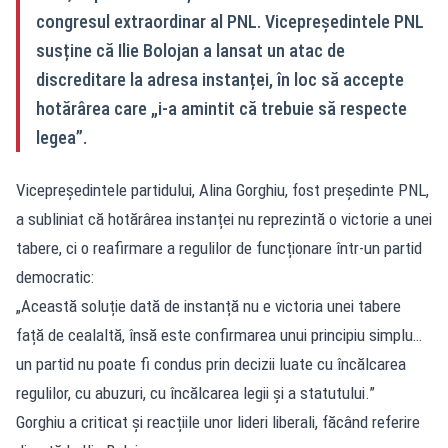
congresul extraordinar al PNL. Vicepreședintele PNL
susține că Ilie Bolojan a lansat un atac de
discreditare la adresa instanței, în loc să accepte
hotărârea care „i‑a amintit că trebuie să respecte
legea”.
Vicepreședintele partidului, Alina Gorghiu, fost președinte PNL,
a subliniat că hotărârea instanței nu reprezintă o victorie a unei
tabere, ci o reafirmare a regulilor de funcționare într-un partid
democratic:
„Această soluție dată de instanță nu e victoria unei tabere
față de cealaltă, însă este confirmarea unui principiu simplu…
un partid nu poate fi condus prin decizii luate cu încălcarea
regulilor, cu abuzuri, cu încălcarea legii și a statutului.”
Gorghiu a criticat și reacțiile unor lideri liberali, făcând referire