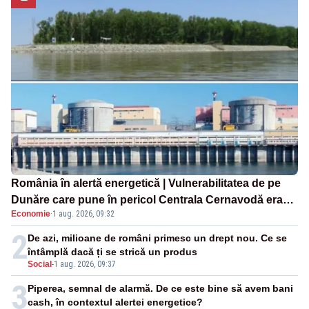
România în alertă energetică | Vulnerabilitatea de pe
Dunăre care pune în pericol Centrala Cernavodă era
Economie
·
1 aug. 2026, 09:32
cunoscută de pe vremea lui Ceaușescu
2
De azi, milioane de români primesc un drept nou. Ce se
întâmplă dacă ți se strică un produs
Social
-
1 aug. 2026, 09:37
3
Piperea, semnal de alarmă. De ce este bine să avem bani
cash, în contextul alertei energetice?