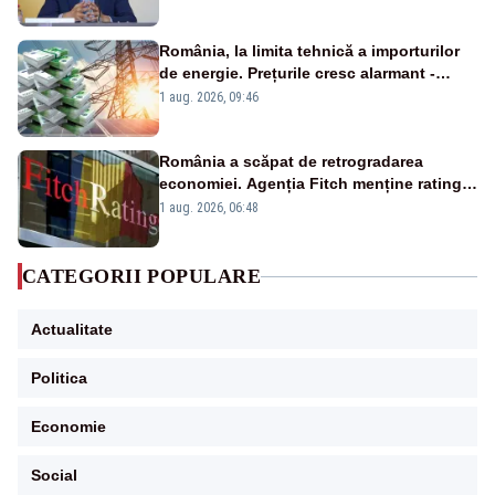
România, la limita tehnică a importurilor
de energie. Prețurile cresc alarmant -
Analiză Realitatea Plus
1 aug. 2026, 09:46
România a scăpat de retrogradarea
economiei. Agenția Fitch menține ratingul
„BBB-” cu perspectivă negativă
1 aug. 2026, 06:48
CATEGORII POPULARE
Actualitate
Politica
Economie
Social