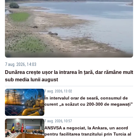
7 aug. 2026, 14:03
Dunărea crește ușor la intrarea în țară, dar rămâne mult
sub media lunii august
7 aug. 2026, 13:02
În intervalul orar de seară, consumul de
curent „a scăzut cu 200-300 de megawați”
7 aug. 2026, 10:57
ANSVSA a negociat, la Ankara, un acord
pentru facilitarea tranzitului prin Turcia al