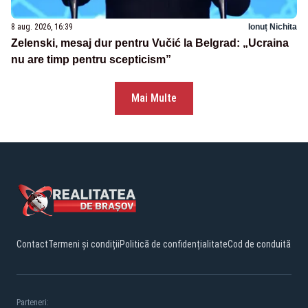
8 aug. 2026, 16:39
Ionuț Nichita
Zelenski, mesaj dur pentru Vučić la Belgrad: „Ucraina
nu are timp pentru scepticism”
Mai Multe
Contact
Termeni și condiții
Politică de confidențialitate
Cod de conduită
Parteneri: