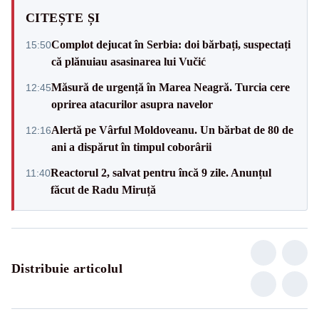
CITEȘTE ȘI
Complot dejucat în Serbia: doi bărbați, suspectați
15:50
că plănuiau asasinarea lui Vučić
Măsură de urgență în Marea Neagră. Turcia cere
12:45
oprirea atacurilor asupra navelor
Alertă pe Vârful Moldoveanu. Un bărbat de 80 de
12:16
ani a dispărut în timpul coborârii
Reactorul 2, salvat pentru încă 9 zile. Anunțul
11:40
făcut de Radu Miruță
Distribuie articolul