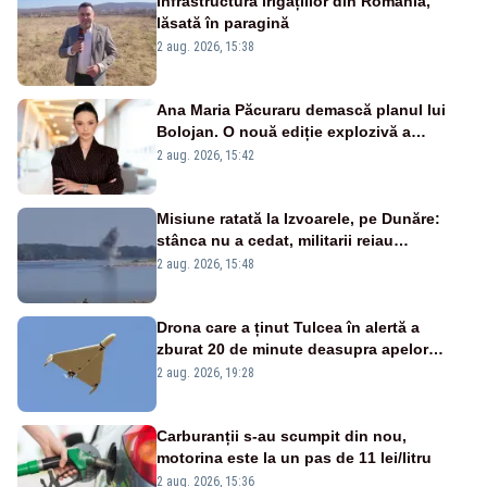
Infrastructura irigațiilor din România,
lăsată în paragină
2 aug. 2026, 15:38
Ana Maria Păcuraru demască planul lui
Bolojan. O nouă ediție explozivă a
emisiunii „Miza Zilei” la Realitatea PLUS
2 aug. 2026, 15:42
Misiune ratată la Izvoarele, pe Dunăre:
stânca nu a cedat, militarii reiau
detonările luni – VIDEO
2 aug. 2026, 15:48
Drona care a ținut Tulcea în alertă a
zburat 20 de minute deasupra apelor
României. Au fost ridicate două F-16
2 aug. 2026, 19:28
Carburanții s-au scumpit din nou,
motorina este la un pas de 11 lei/litru
2 aug. 2026, 15:36