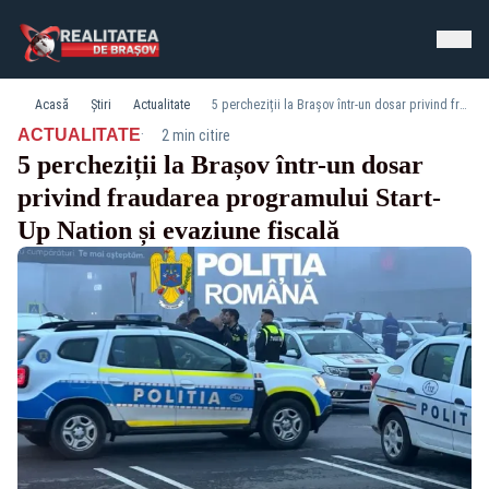
Acasă
Știri
Actualitate
5 percheziții la Brașov într-un dosar privind fraudarea programului Start-Up Nation și evaziune fiscală
·
ACTUALITATE
2 min citire
5 percheziții la Brașov într-un dosar
privind fraudarea programului Start-
Up Nation și evaziune fiscală