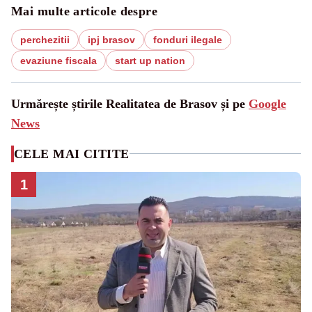
Mai multe articole despre
perchezitii
ipj brasov
fonduri ilegale
evaziune fiscala
start up nation
Urmărește știrile Realitatea de Brasov și pe
Google
News
CELE MAI CITITE
1