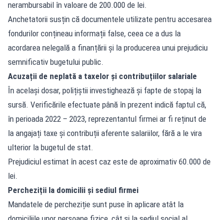
nerambursabil în valoare de 200.000 de lei.
Anchetatorii susțin că documentele utilizate pentru accesarea
fondurilor conțineau informații false, ceea ce a dus la
acordarea nelegală a finanțării și la producerea unui prejudiciu
semnificativ bugetului public.
Acuzații de neplată a taxelor și contribuțiilor salariale
În același dosar, polițiștii investighează și fapte de stopaj la
sursă. Verificările efectuate până în prezent indică faptul că,
în perioada 2022 – 2023, reprezentantul firmei ar fi reținut de
la angajați taxe și contribuții aferente salariilor, fără a le vira
ulterior la bugetul de stat.
Prejudiciul estimat în acest caz este de aproximativ 60.000 de
lei.
Percheziții la domicilii și sediul firmei
Mandatele de percheziție sunt puse în aplicare atât la
domiciliile unor persoane fizice, cât și la sediul social al