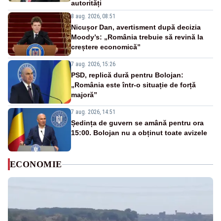
autorități
8 aug. 2026, 08:51
Nicușor Dan, avertisment după decizia
Moody’s: „România trebuie să revină la
creștere economică”
7 aug. 2026, 15:26
PSD, replică dură pentru Bolojan:
„România este într-o situație de forță
majoră”
7 aug. 2026, 14:51
Ședința de guvern se amână pentru ora
15:00. Bolojan nu a obținut toate avizele
ECONOMIE