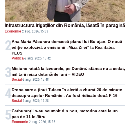
Infrastructura irigațiilor din România, lăsată în paragină
Economie
·
2 aug. 2026, 15:38
2
Ana Maria Păcuraru demască planul lui Bolojan. O nouă
ediție explozivă a emisiunii „Miza Zilei” la Realitatea
PLUS
Politica
-
2 aug. 2026, 15:42
3
Misiune ratată la Izvoarele, pe Dunăre: stânca nu a cedat,
militarii reiau detonările luni – VIDEO
Social
-
2 aug. 2026, 15:48
4
Drona care a ținut Tulcea în alertă a zburat 20 de minute
deasupra apelor României. Au fost ridicate două F-16
Social
-
2 aug. 2026, 19:28
5
Carburanții s-au scumpit din nou, motorina este la un
pas de 11 lei/litru
Economie
-
2 aug. 2026, 15:36