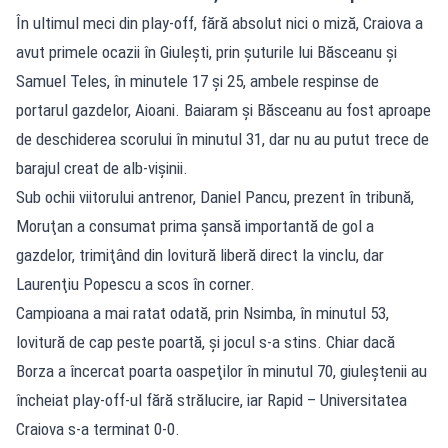
În ultimul meci din play-off, fără absolut nici o miză, Craiova a
avut primele ocazii în Giuleşti, prin şuturile lui Băsceanu şi
Samuel Teles, în minutele 17 şi 25, ambele respinse de
portarul gazdelor, Aioani. Baiaram şi Băsceanu au fost aproape
de deschiderea scorului în minutul 31, dar nu au putut trece de
barajul creat de alb-vişinii.
Sub ochii viitorului antrenor, Daniel Pancu, prezent în tribună,
Moruţan a consumat prima şansă importantă de gol a
gazdelor, trimiţând din lovitură liberă direct la vinclu, dar
Laurenţiu Popescu a scos în corner.
Campioana a mai ratat odată, prin Nsimba, în minutul 53,
lovitură de cap peste poartă, şi jocul s-a stins. Chiar dacă
Borza a încercat poarta oaspeţilor în minutul 70, giuleştenii au
încheiat play-off-ul fără strălucire, iar Rapid – Universitatea
Craiova s-a terminat 0-0.