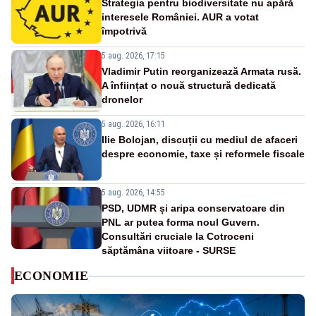
Strategia pentru biodiversitate nu apără
interesele României. AUR a votat
împotrivă
5 aug. 2026, 17:15
Vladimir Putin reorganizează Armata rusă.
A înființat o nouă structură dedicată
dronelor
5 aug. 2026, 16:11
Ilie Bolojan, discuții cu mediul de afaceri
despre economie, taxe și reformele fiscale
5 aug. 2026, 14:55
PSD, UDMR și aripa conservatoare din
PNL ar putea forma noul Guvern.
Consultări cruciale la Cotroceni
săptămâna viitoare - SURSE
ECONOMIE