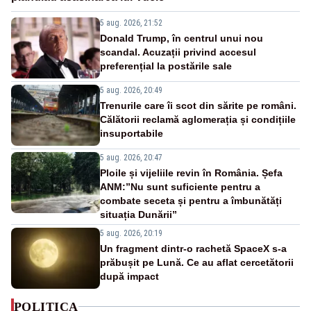
5 aug. 2026, 21:52
Donald Trump, în centrul unui nou
scandal. Acuzații privind accesul
preferențial la postările sale
5 aug. 2026, 20:49
Trenurile care îi scot din sărite pe români.
Călătorii reclamă aglomerația și condițiile
insuportabile
5 aug. 2026, 20:47
Ploile și vijeliile revin în România. Șefa
ANM:”Nu sunt suficiente pentru a
combate seceta și pentru a îmbunătăți
situația Dunării”
5 aug. 2026, 20:19
Un fragment dintr-o rachetă SpaceX s-a
prăbușit pe Lună. Ce au aflat cercetătorii
după impact
POLITICA