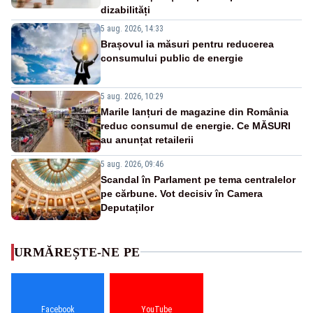
dizabilități
5 aug. 2026, 14:33
Brașovul ia măsuri pentru reducerea
consumului public de energie
5 aug. 2026, 10:29
Marile lanțuri de magazine din România
reduc consumul de energie. Ce MĂSURI
au anunțat retailerii
5 aug. 2026, 09:46
Scandal în Parlament pe tema centralelor
pe cărbune. Vot decisiv în Camera
Deputaților
URMĂREȘTE-NE PE
Facebook
YouTube