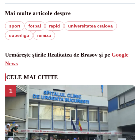
Mai multe articole despre
sport
fotbal
rapid
universitatea craiova
superliga
remiza
Urmărește știrile Realitatea de Brasov și pe
Google
News
CELE MAI CITITE
1