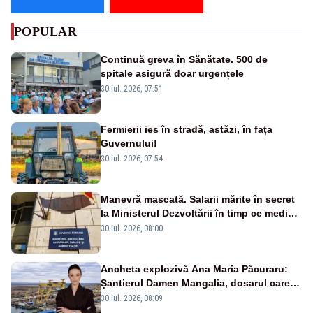
POPULAR
Continuă greva în Sănătate. 500 de
spitale asigură doar urgențele
30 iul. 2026, 07:51
Fermierii ies în stradă, astăzi, în fața
Guvernului!
30 iul. 2026, 07:54
Manevră mascată. Salarii mărite în secret
la Ministerul Dezvoltării în timp ce medicii
ies în stradă
30 iul. 2026, 08:00
Ancheta explozivă Ana Maria Păcuraru:
Șantierul Damen Mangalia, dosarul care
scufundă apărarea României
30 iul. 2026, 08:09