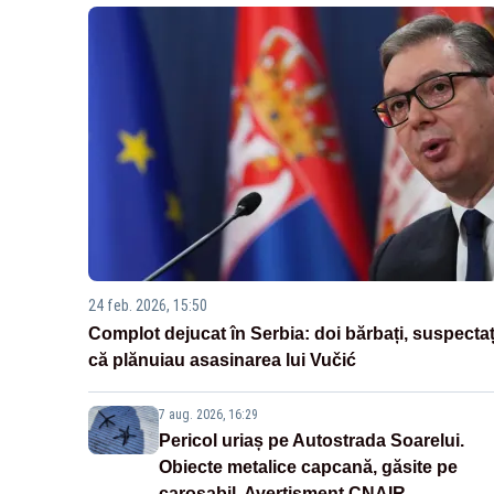
24 feb. 2026, 15:50
Complot dejucat în Serbia: doi bărbați, suspectaț
că plănuiau asasinarea lui Vučić
7 aug. 2026, 16:29
Pericol uriaș pe Autostrada Soarelui.
Obiecte metalice capcană, găsite pe
carosabil. Avertisment CNAIR