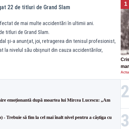
1
igat 22 de titluri de Grand Slam
fectat de mai multe accidentări în ultimii ani.
 de titluri de Grand Slam.
l şi-a anunţat, joi, retragerea din tenisul profesionist,
at la nivelul său obişnuit din cauza accidentărilor,
Cri
mar
Actua
„O 
isire emoționantă după moartea lui Mircea Lucescu: „Am
 Trebuie să fim la cel mai înalt nivel pentru a câștiga cu