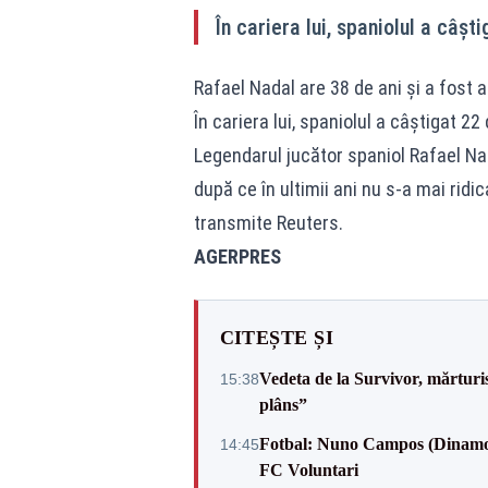
În cariera lui, spaniolul a câșt
Rafael Nadal are 38 de ani și a fost a
În cariera lui, spaniolul a câștigat 22
Legendarul jucător spaniol Rafael Nada
după ce în ultimii ani nu s-a mai ridic
transmite Reuters.
AGERPRES
CITEȘTE ȘI
Vedeta de la Survivor, mărtur
15:38
plâns”
Fotbal: Nuno Campos (Dinamo) -
14:45
FC Voluntari