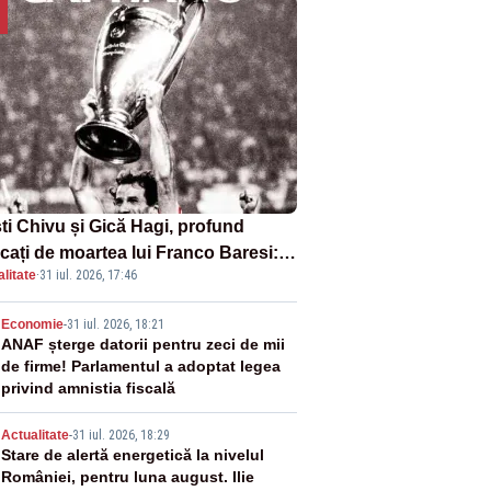
sti Chivu și Gică Hagi, profund
cați de moartea lui Franco Baresi:
litate
·
31 iul. 2026, 17:46
legendă a fotbalului mondial”
2
Economie
-
31 iul. 2026, 18:21
ANAF șterge datorii pentru zeci de mii
de firme! Parlamentul a adoptat legea
privind amnistia fiscală
3
Actualitate
-
31 iul. 2026, 18:29
Stare de alertă energetică la nivelul
României, pentru luna august. Ilie