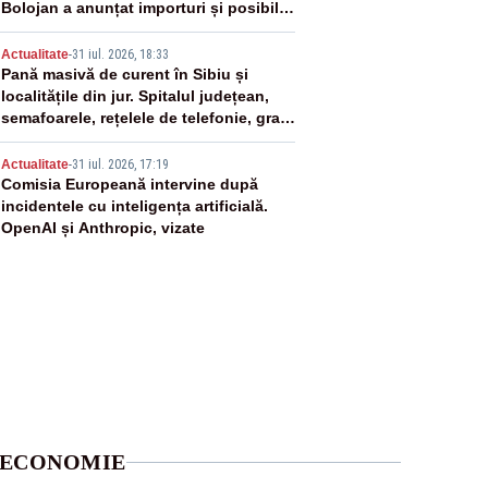
Bolojan a anunțat importuri și posibile
restricții – VIDEO
4
Actualitate
-
31 iul. 2026, 18:33
Pană masivă de curent în Sibiu și
localitățile din jur. Spitalul județean,
semafoarele, rețelele de telefonie, grav
afectate
5
Actualitate
-
31 iul. 2026, 17:19
Comisia Europeană intervine după
incidentele cu inteligența artificială.
OpenAI și Anthropic, vizate
ECONOMIE