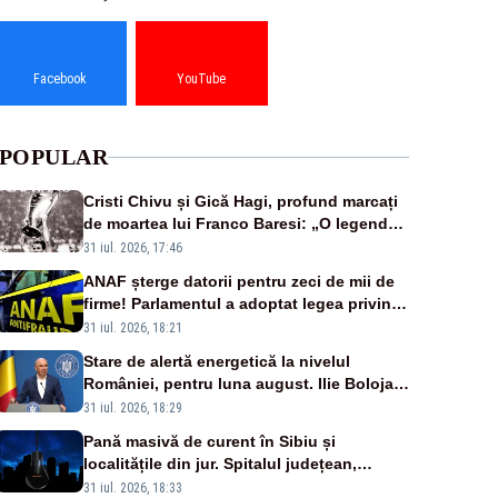
Facebook
YouTube
POPULAR
Cristi Chivu și Gică Hagi, profund marcați
de moartea lui Franco Baresi: „O legendă
a fotbalului mondial”
31 iul. 2026, 17:46
ANAF șterge datorii pentru zeci de mii de
firme! Parlamentul a adoptat legea privind
amnistia fiscală
31 iul. 2026, 18:21
Stare de alertă energetică la nivelul
României, pentru luna august. Ilie Bolojan
a anunțat importuri și posibile restricții –
31 iul. 2026, 18:29
VIDEO
Pană masivă de curent în Sibiu și
localitățile din jur. Spitalul județean,
semafoarele, rețelele de telefonie, grav
31 iul. 2026, 18:33