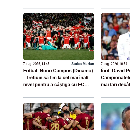
7 aug. 2026, 14:45
Stoica Marian
7 aug. 2026, 10:54
Fotbal: Nuno Campos (Dinamo)
Înot: David P
- Trebuie să fim la cel mai înalt
Campionatele
nivel pentru a câștiga cu FC
mai tari decâ
Voluntari
revenirea ruș