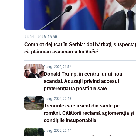
24 feb. 2026, 15:50
Complot dejucat în Serbia: doi bărbați, suspectaț
că plănuiau asasinarea lui Vučić
5 aug. 2026, 21:52
Donald Trump, în centrul unui nou
scandal. Acuzații privind accesul
preferențial la postările sale
5 aug. 2026, 20:49
Trenurile care îi scot din sărite pe
români. Călătorii reclamă aglomerația și
condițiile insuportabile
5 aug. 2026, 20:47