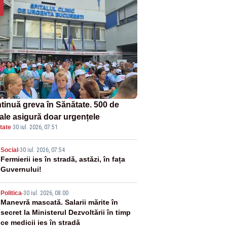
tinuă greva în Sănătate. 500 de
tale asigură doar urgențele
tate
·
30 iul. 2026, 07:51
2
Social
-
30 iul. 2026, 07:54
Fermierii ies în stradă, astăzi, în fața
Guvernului!
3
Politica
-
30 iul. 2026, 08:00
Manevră mascată. Salarii mărite în
secret la Ministerul Dezvoltării în timp
ce medicii ies în stradă