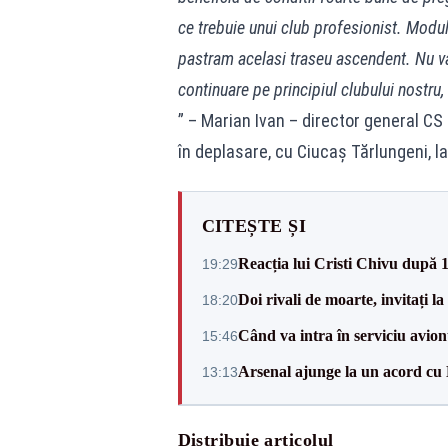
ce trebuie unui club profesionist. Modul
pastram acelasi traseu ascendent. Nu va
continuare pe principiul clubului nostru
” – Marian Ivan – director general C
în deplasare, cu Ciucaș Tărlungeni, la
CITEȘTE ȘI
Reacția lui Cristi Chivu după 
19:29
Doi rivali de moarte, invitați 
18:20
Când va intra în serviciu avi
15:46
Arsenal ajunge la un acord cu
13:13
Distribuie articolul