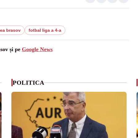
tea brasov
fotbal liga a 4-a
asov și pe
Google News
POLITICA