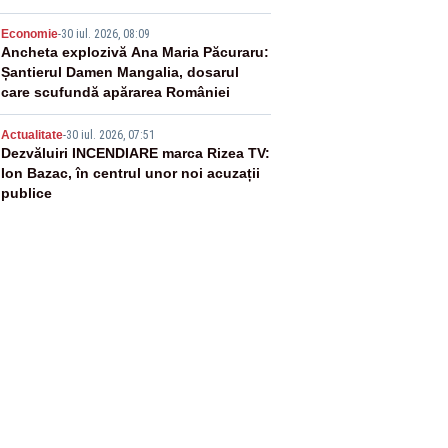
4
Economie
-
30 iul. 2026, 08:09
Ancheta explozivă Ana Maria Păcuraru:
Șantierul Damen Mangalia, dosarul
care scufundă apărarea României
5
Actualitate
-
30 iul. 2026, 07:51
Dezvăluiri INCENDIARE marca Rizea TV:
Ion Bazac, în centrul unor noi acuzații
publice