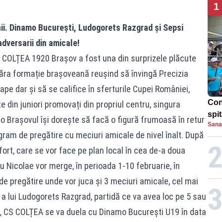
1
nii. Dinamo București, Ludogorets Razgrad și Sepsi
dversarii din amicale!
 COLȚEA 1920 Brașov a fost una din surprizele plăcute
năra formație brașoveană reușind să învingă Precizia
pe dar și să se califice în sferturile Cupei României,
Con
 din juniori promovați din propriul centru, singura
spi
 Brașovul își dorește să facă o figură frumoasă în retur
Sana
gram de pregătire cu meciuri amicale de nivel înalt. După
ort, care se vor face pe plan local în cea de-a doua
iviu Nicolae vor merge, în perioada 1-10 februarie, în
 de pregătire unde vor juca și 3 meciuri amicale, cel mai
a lui Ludogorets Razgrad, partidă ce va avea loc pe 5 sau
v, CS COLȚEA se va duela cu Dinamo București U19 în data