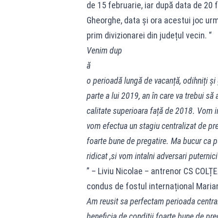
de 15 februarie, iar după data de 20 
Gheorghe, data și ora acestui joc urm
prim divizionarei din județul vecin. “
Venim dup
ă
o perioadă lungă de vacanță, odihniți ș
parte a lui 2019, an în care va trebui să
calitate superioara față de 2018. Vom in
vom efectua un stagiu centralizat de pre
foarte bune de pregatire. Ma bucur ca pu
ridicat ,si vom intalni adversari puternici
” – Liviu Nicolae – antrenor CS COLȚEA
condus de fostul internațional Marian
Am reusit sa perfectam perioada centrali
beneficia de conditii foarte bune de preg