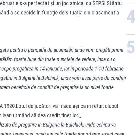
februarie s-a perfectat și un joc amical cu SEPSI Sfântu
ând a se decide în funcție de situația din clasament a
i gata pentru o perioada de acumulări unde vom pregăti prima
 arătăm foarte bine din toate punctele de vedere, insa cu o
cepe pregatirea in 14 ianuarie, iar in perioada 1-10 februarie
gatire in Bulgaria la Balchick, unde vom avea parte de conditii
tem beneficia de conditii de pregatire la un nivel foarte
 1920.Lotul de jucători va fi același ca în retur, clubul
 Ivan urmând să dea credit tinerilor.„
zata de pregatire in Bulgaria la Balchick, unde echipa va
atire, terenuri si jocuri amicale foarte importante, exact ceea