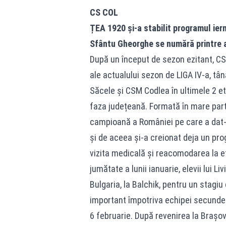
CS COL
ȚEA 1920 și-a stabilit programul ier
Sfântu Gheorghe se numără printre a
După un început de sezon ezitant, CS
ale actualului sezon de LIGA IV-a, tâ
Săcele și CSM Codlea în ultimele 2 eta
faza județeană. Formată în mare parte
campioană a României pe care a dat-o
și de aceea și-a creionat deja un pro
vizita medicală și reacomodarea la ef
jumătate a lunii ianuarie, elevii lui L
Bulgaria, la Balchik, pentru un stagiu
important împotriva echipei secunde 
6 februarie. După revenirea la Brașo