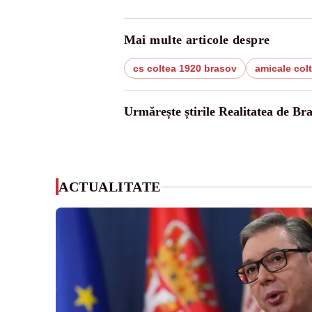
Mai multe articole despre
cs coltea 1920 brasov
amicale col
Urmărește știrile Realitatea de Br
ACTUALITATE