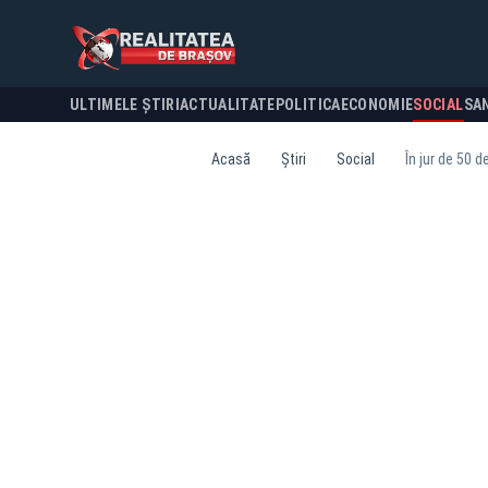
ULTIMELE ȘTIRI
ACTUALITATE
POLITICA
ECONOMIE
SOCIAL
SA
Acasă
Știri
Social
În jur de 50 