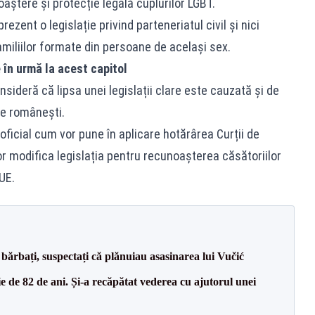
aștere și protecție legală cuplurilor LGBT.
ezent o legislație privind parteneriatul civil și nici
miliilor formate din persoane de același sex.
în urmă la acest capitol
sideră că lipsa unei legislații clare este cauzată și de
ce românești.
 oficial cum vor pune în aplicare hotărârea Curții de
or modifica legislația pentru recunoașterea căsătoriilor
UE.
bărbați, suspectați că plănuiau asasinarea lui Vučić
 de 82 de ani. Și-a recăpătat vederea cu ajutorul unei