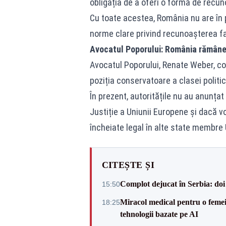
obligația de a oferi o formă de recuno
Cu toate acestea, România nu are în pr
norme clare privind recunoașterea fa
Avocatul Poporului: România rămâne 
Avocatul Poporului, Renate Weber, con
poziția conservatoare a clasei politi
În prezent, autoritățile nu au anunțat
Justiție a Uniunii Europene și dacă v
încheiate legal în alte state membre 
CITEȘTE ȘI
Complot dejucat în Serbia: doi 
15:50
Miracol medical pentru o femeie
18:25
tehnologii bazate pe AI