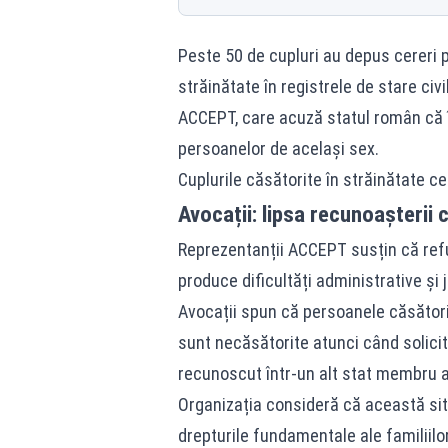
Peste 50 de cupluri au depus cereri p
străinătate în registrele de stare civ
ACCEPT, care acuză statul român că în
persoanelor de același sex.
Cuplurile căsătorite în străinătate c
Avocații: lipsa recunoașterii 
Reprezentanții ACCEPT susțin că ref
produce dificultăți administrative și 
Avocații spun că persoanele căsătorite
sunt necăsătorite atunci când solici
recunoscut într-un alt stat membru a
Organizația consideră că această sit
drepturile fundamentale ale familiil