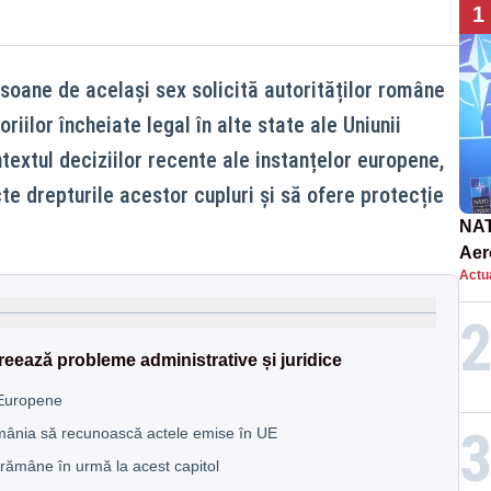
1
rsoane de același sex solicită autorităților române
iilor încheiate legal în alte state ale Uniunii
textul deciziilor recente ale instanțelor europene,
e drepturile acestor cupluri și să ofere protecție
NAT
Aer
Actua
int
creează probleme administrative și juridice
 Europene
mânia să recunoască actele emise în UE
rămâne în urmă la acest capitol