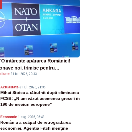
O întărește apărarea României!
onave noi, trimise pentru
litate
·
31 iul. 2026, 20:33
erceptarea și distrugerea dronelor
2
Actualitate
-
31 iul. 2026, 21:35
Mihai Stoica a răbufnit după eliminarea
FCSB: „N-am văzut asemenea greșeli în
190 de meciuri europene”
3
Economie
-
1 aug. 2026, 06:48
România a scăpat de retrogradarea
economiei. Agenția Fitch menține