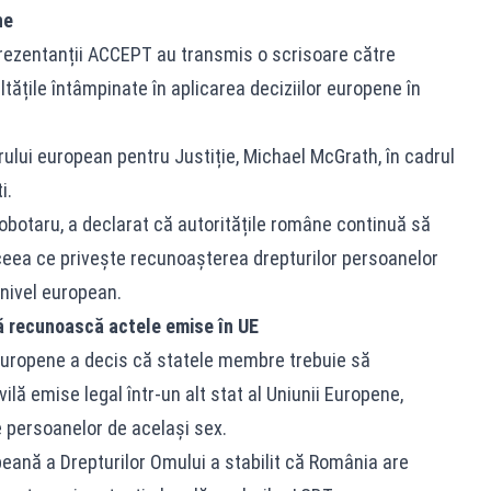
ne
eprezentanții ACCEPT au transmis o scrisoare către
ățile întâmpinate în aplicarea deciziilor europene în
lui european pentru Justiție, Michael McGrath, în cadrul
i.
obotaru, a declarat că autoritățile române continuă să
ceea ce privește recunoașterea drepturilor persoanelor
 nivel european.
ă recunoască actele emise în UE
i Europene a decis că statele membre trebuie să
ă emise legal într-un alt stat al Uniunii Europene,
le persoanelor de același sex.
eană a Drepturilor Omului a stabilit că România are