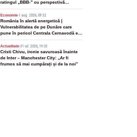
ratingul „BBB-” cu perspectivă
negativă
4
Economie
-
1 aug. 2026, 09:32
România în alertă energetică |
Vulnerabilitatea de pe Dunăre care
pune în pericol Centrala Cernavodă era
cunoscută de pe vremea lui Ceaușescu
5
Actualitate
-
31 iul. 2026, 19:35
Cristi Chivu, ironie savuroasă înainte
de Inter – Manchester City: „Ar fi
frumos să mai cumpărați și de la noi”