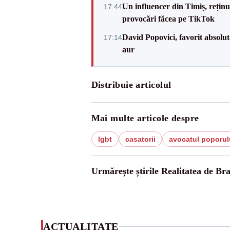
Un influencer din Timiș, rețin
17:44
provocări făcea pe TikTok
David Popovici, favorit absolut
17:14
aur
Distribuie articolul
Mai multe articole despre
lgbt
casatorii
avocatul poporul
Urmărește știrile Realitatea de Br
ACTUALITATE