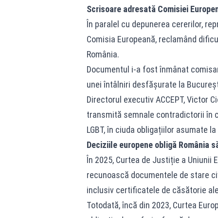
Scrisoare adresată Comisiei Europe
În paralel cu depunerea cererilor, r
Comisia Europeană, reclamând dificult
România.
Documentul i-a fost înmânat comisaru
unei întâlniri desfășurate la Bucureșt
Directorul executiv ACCEPT, Victor Ci
transmită semnale contradictorii în 
LGBT, în ciuda obligațiilor asumate la
Deciziile europene obligă România s
În 2025, Curtea de Justiție a Uniuni
recunoască documentele de stare civil
inclusiv certificatele de căsătorie a
Totodată, încă din 2023, Curtea Europ