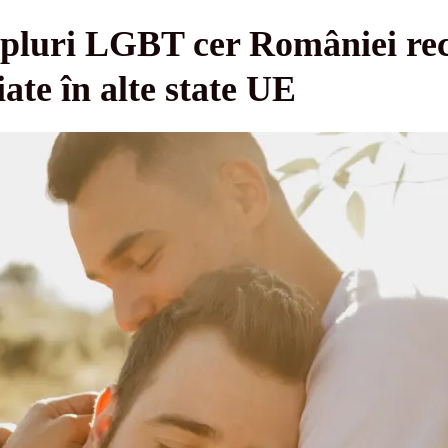
cupluri LGBT cer României re
iate în alte state UE