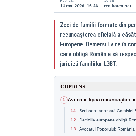
Publicat
Sursă
14 mai 2026, 16:46
realitatea.net
Zeci de familii formate din pe
recunoașterea oficială a căsător
Europene. Demersul vine în con
care obligă România să respect
juridică familiilor LGBT.
CUPRINS
Avocații: lipsa recunoașterii 
1
Scrisoare adresată Comisiei
1.1
Deciziile europene obligă Ro
1.2
Avocatul Poporului: România 
1.3