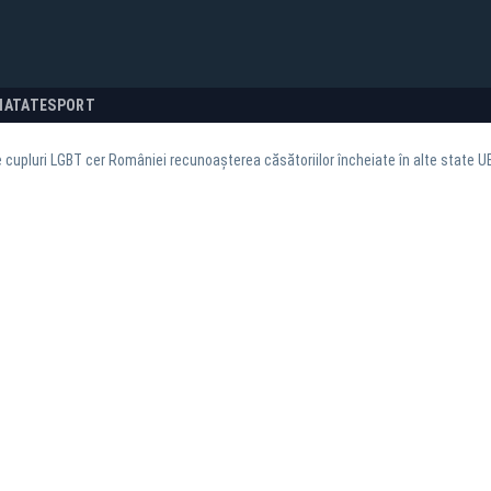
NATATE
SPORT
de cupluri LGBT cer României recunoașterea căsătoriilor încheiate în alte state U