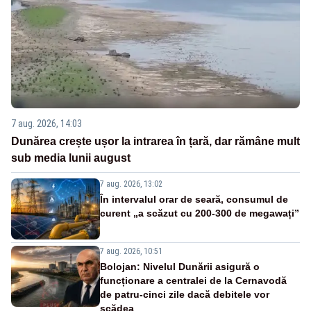
7 aug. 2026, 14:03
Dunărea crește ușor la intrarea în țară, dar rămâne mult
sub media lunii august
7 aug. 2026, 13:02
În intervalul orar de seară, consumul de
curent „a scăzut cu 200-300 de megawați”
7 aug. 2026, 10:51
Bolojan: Nivelul Dunării asigură o
funcționare a centralei de la Cernavodă
de patru-cinci zile dacă debitele vor
scădea