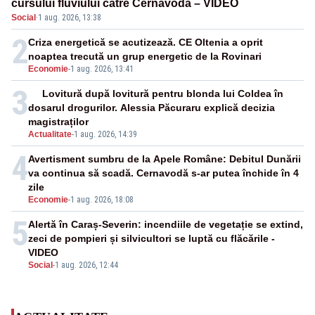
cursului fluviului către Cernavodă – VIDEO
Social
·
1 aug. 2026, 13:38
2
Criza energetică se acutizează. CE Oltenia a oprit
noaptea trecută un grup energetic de la Rovinari
Economie
-
1 aug. 2026, 13:41
3
Lovitură după lovitură pentru blonda lui Coldea în
dosarul drogurilor. Alessia Păcuraru explică decizia
magistraților
Actualitate
-
1 aug. 2026, 14:39
4
Avertisment sumbru de la Apele Române: Debitul Dunării
va continua să scadă. Cernavodă s-ar putea închide în 4
zile
Economie
-
1 aug. 2026, 18:08
5
Alertă în Caraș-Severin: incendiile de vegetație se extind,
zeci de pompieri și silvicultori se luptă cu flăcările -
VIDEO
Social
-
1 aug. 2026, 12:44