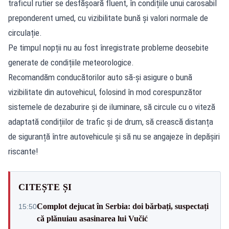
traficul rutier se desfășoară fluent, în condițiile unui carosabil
preponderent umed, cu vizibilitate bună și valori normale de
circulație.
Pe timpul nopții nu au fost înregistrate probleme deosebite
generate de condițiile meteorologice.
Recomandăm conducătorilor auto să-și asigure o bună
vizibilitate din autovehicul, folosind în mod corespunzător
sistemele de dezaburire și de iluminare, să circule cu o viteză
adaptată condițiilor de trafic și de drum, să crească distanța
de siguranță între autovehicule și să nu se angajeze în depășiri
riscante!
CITEȘTE ȘI
Complot dejucat în Serbia: doi bărbați, suspectați
15:50
că plănuiau asasinarea lui Vučić