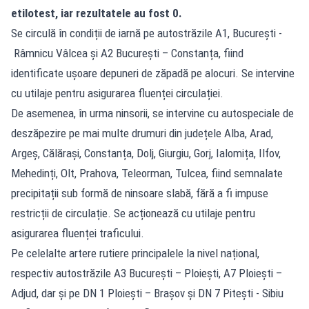
etilotest, iar rezultatele au fost 0.
Se circulă în condiții de iarnă pe autostrăzile A1, București -
Râmnicu Vâlcea și A2 București – Constanța, fiind
identificate ușoare depuneri de zăpadă pe alocuri. Se intervine
cu utilaje pentru asigurarea fluenței circulației.
De asemenea, în urma ninsorii, se intervine cu autospeciale de
deszăpezire pe mai multe drumuri din județele Alba, Arad,
Argeș, Călărași, Constanța, Dolj, Giurgiu, Gorj, Ialomița, Ilfov,
Mehedinți, Olt, Prahova, Teleorman, Tulcea, fiind semnalate
precipitații sub formă de ninsoare slabă, fără a fi impuse
restricții de circulație. Se acționează cu utilaje pentru
asigurarea fluenței traficului.
Pe celelalte artere rutiere principalele la nivel național,
respectiv autostrăzile A3 București – Ploiești, A7 Ploiești –
Adjud, dar și pe DN 1 Ploiești – Brașov și DN 7 Pitești - Sibiu