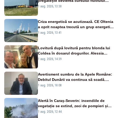
pregătește devierea cursului fluviului
către Cernavodă – VIDEO
1 aug. 2026, 13:38
Criza energetică se acutizează. CE Oltenia
a oprit noaptea trecută un grup energetic
de la Rovinari
1 aug. 2026, 13:41
Lovitură după lovitură pentru blonda lui
Coldea în dosarul drogurilor. Alessia
Păcuraru explică decizia magistraților
1 aug. 2026, 14:39
Avertisment sumbru de la Apele Române:
Debitul Dunării va continua să scadă.
Cernavodă s-ar putea închide în 4 zile
1 aug. 2026, 18:08
Alertă în Caraș-Severin: incendiile de
vegetație se extind, zeci de pompieri și
silvicultori se luptă cu flăcările - VIDEO
1 aug. 2026, 12:44