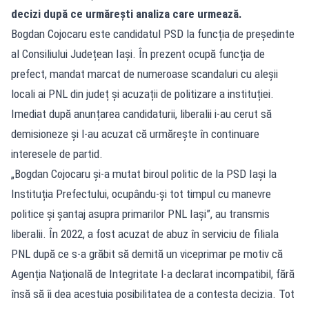
decizi după ce urmărești analiza care urmează.
Bogdan Cojocaru este candidatul PSD la funcția de președinte
al Consiliului Județean Iași. În prezent ocupă funcția de
prefect, mandat marcat de numeroase scandaluri cu aleșii
locali ai PNL din județ și acuzații de politizare a instituției.
Imediat după anunțarea candidaturii, liberalii i-au cerut să
demisioneze și l-au acuzat că urmărește în continuare
interesele de partid.
„Bogdan Cojocaru și-a mutat biroul politic de la PSD Iași la
Instituția Prefectului, ocupându-și tot timpul cu manevre
politice și șantaj asupra primarilor PNL Iași”, au transmis
liberalii. În 2022, a fost acuzat de abuz în serviciu de filiala
PNL după ce s-a grăbit să demită un viceprimar pe motiv că
Agenția Națională de Integritate l-a declarat incompatibil, fără
însă să îi dea acestuia posibilitatea de a contesta decizia. Tot