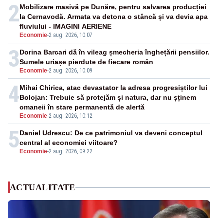
2
Mobilizare masivă pe Dunăre, pentru salvarea producției
la Cernavodă. Armata va detona o stâncă și va devia apa
fluviului - IMAGINI AERIENE
Economie
-
2 aug. 2026, 10:07
3
Dorina Barcari dă în vileag șmecheria înghețării pensiilor.
Sumele uriașe pierdute de fiecare român
Economie
-
2 aug. 2026, 10:09
4
Mihai Chirica, atac devastator la adresa progresiștilor lui
Bolojan: Trebuie să protejăm și natura, dar nu șținem
omaneii în stare permanentă de alertă
Economie
-
2 aug. 2026, 10:12
5
Daniel Udrescu: De ce patrimoniul va deveni conceptul
central al economiei viitoare?
Economie
-
2 aug. 2026, 09:22
ACTUALITATE