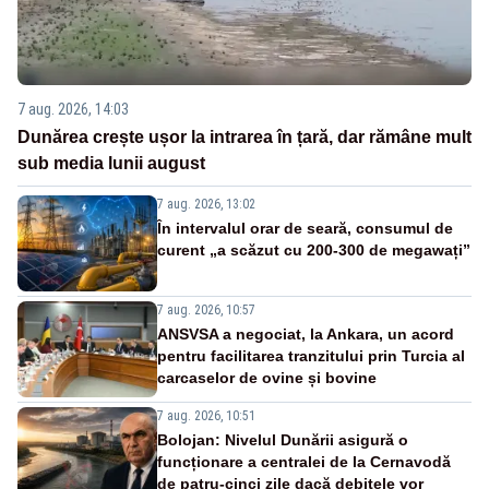
7 aug. 2026, 14:03
Dunărea crește ușor la intrarea în țară, dar rămâne mult
sub media lunii august
7 aug. 2026, 13:02
În intervalul orar de seară, consumul de
curent „a scăzut cu 200-300 de megawați”
7 aug. 2026, 10:57
ANSVSA a negociat, la Ankara, un acord
pentru facilitarea tranzitului prin Turcia al
carcaselor de ovine și bovine
7 aug. 2026, 10:51
Bolojan: Nivelul Dunării asigură o
funcționare a centralei de la Cernavodă
de patru-cinci zile dacă debitele vor