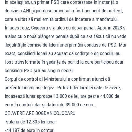
în același an, un primar PSD care contestase în instanță o
decizie a ANI și pierduse procesul a fost acoperit de prefect,
care a uitat să mai emită ordinul de încetare a mandatului.
În acest caz, Cojocaru s-a ales cu dosar penal. Apoi, în 2023 s-
a ales cu o nouă plângere penală după ce s-a făcut că nu vede
ilegalitățile comise de liderii unei primării conduse de PSD. Mai
exact, consilierii locali au acuzat că ședințele de consiliu au
fost transformate în ședințe de partid la care participau doar
consilierii PSD și luau singuri decizii.
Corpul de control al Ministerului a confirmat atunci că
prefectul încălcase legea. Potrivit declarației sale de avere,
încasează lunar aproape 13.000 de lei, are peste 44.000 de
euro în conturi, dar și datorii de 39.000 de euro.
CE AVERE ARE BOGDAN COJOCARU
-salariu de 12.805 lei lunar
-44.187 de euro în conturi