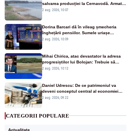
salvarea producției la Cernavodă. Armata
va detona o stâncă și va devia apa
2 aug. 2026, 10:07
fluviului - IMAGINI AERIENE
Dorina Barcari dă în vileag șmecheria
înghețării pensiilor. Sumele uriașe
pierdute de fiecare român
2 aug. 2026, 10:09
Mihai Chirica, atac devastator la adresa
progresiștilor lui Bolojan: Trebuie să
protejăm și natura, dar nu șținem omaneii
2 aug. 2026, 10:12
în stare permanentă de alertă
Daniel Udrescu: De ce patrimoniul va
deveni conceptul central al economiei
viitoare?
2 aug. 2026, 09:22
CATEGORII POPULARE
Actualitate