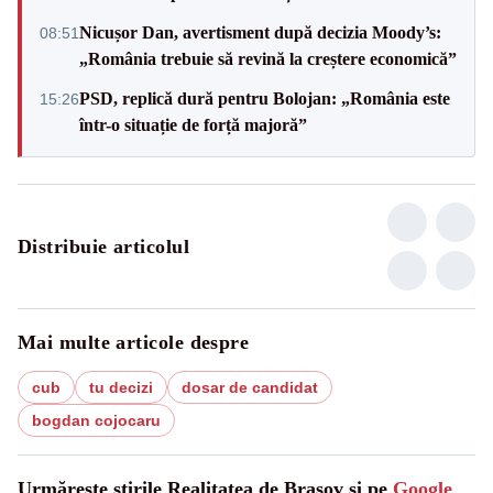
Nicușor Dan, avertisment după decizia Moody’s:
08:51
„România trebuie să revină la creștere economică”
PSD, replică dură pentru Bolojan: „România este
15:26
într-o situație de forță majoră”
Distribuie articolul
Mai multe articole despre
cub
tu decizi
dosar de candidat
bogdan cojocaru
Urmărește știrile Realitatea de Brasov și pe
Google