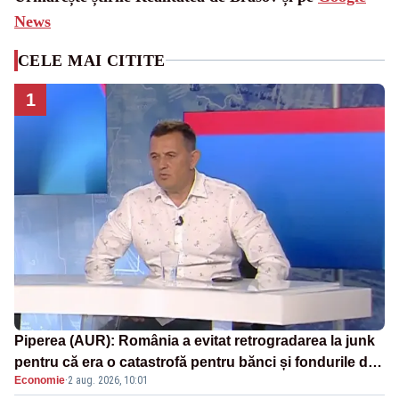
News
CELE MAI CITITE
1
Piperea (AUR): România a evitat retrogradarea la junk
pentru că era o catastrofă pentru bănci și fondurile de
Economie
·
2 aug. 2026, 10:01
pensii