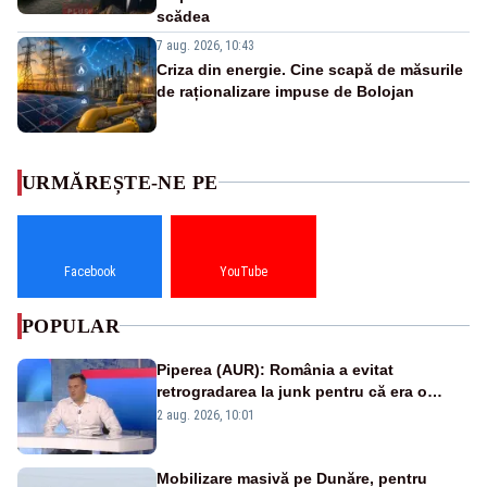
scădea
7 aug. 2026, 10:43
Criza din energie. Cine scapă de măsurile
de raționalizare impuse de Bolojan
URMĂREȘTE-NE PE
Facebook
YouTube
POPULAR
Piperea (AUR): România a evitat
retrogradarea la junk pentru că era o
catastrofă pentru bănci și fondurile de
2 aug. 2026, 10:01
pensii
Mobilizare masivă pe Dunăre, pentru