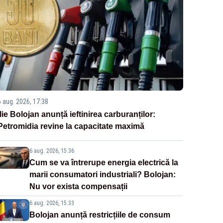
6 aug. 2026, 17:38
Ilie Bolojan anunță ieftinirea carburanților:
Petromidia revine la capacitate maximă
6 aug. 2026, 15:36
Cum se va întrerupe energia electrică la
marii consumatori industriali? Bolojan:
Nu vor exista compensații
6 aug. 2026, 15:33
Bolojan anunță restricțiile de consum