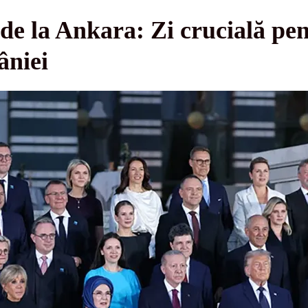
 la Ankara: Zi crucială pen
âniei