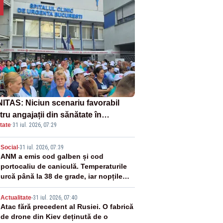
ITAS: Niciun scenariu favorabil
ru angajații din sănătate în
tate
·
31 iul. 2026, 07:29
ectul Legii salarizării
2
Social
-
31 iul. 2026, 07:39
ANM a emis cod galben și cod
portocaliu de caniculă. Temperaturile
urcă până la 38 de grade, iar nopțile
devin tropicale
3
Actualitate
-
31 iul. 2026, 07:40
Atac fără precedent al Rusiei. O fabrică
de drone din Kiev deținută de o