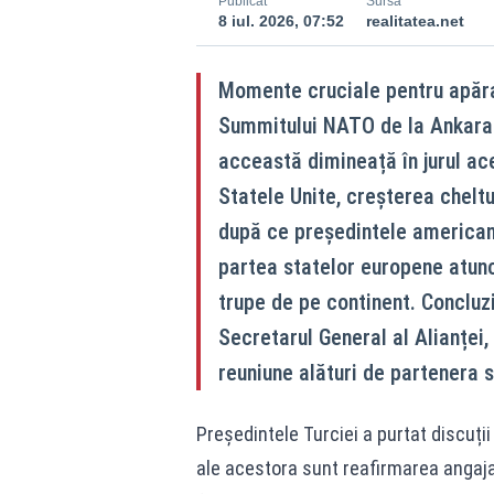
Publicat
Sursă
8 iul. 2026, 07:52
realitatea.net
Momente cruciale pentru apărar
Summitului NATO de la Ankara. 
acceastă dimineață în jurul ac
Statele Unite, creșterea cheltu
după ce președintele american D
partea statelor europene atunc
trupe de pe continent. Concluzi
Secretarul General al Alianței
reuniune alături de partenera 
Președintele Turciei a purtat discuții 
ale acestora sunt reafirmarea angaja