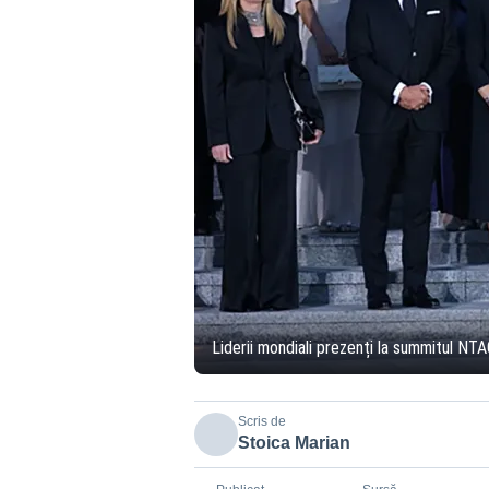
Liderii mondiali prezenți la summitul NT
Scris de
Stoica Marian