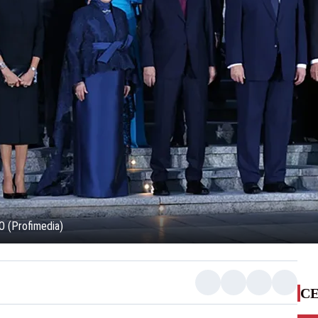
AO (Profimedia)
CE