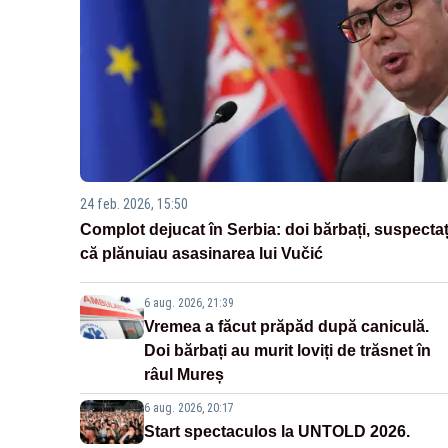
24 feb. 2026, 15:50
Complot dejucat în Serbia: doi bărbați, suspectaț
că plănuiau asasinarea lui Vučić
6 aug. 2026, 21:39
Vremea a făcut prăpăd după caniculă.
Doi bărbați au murit loviți de trăsnet în
râul Mureș
6 aug. 2026, 20:17
Start spectaculos la UNTOLD 2026.