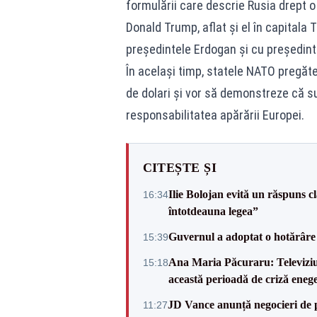
formulării care descrie Rusia drept 
Donald Trump, aflat și el în capitala 
președintele Erdogan și cu președint
În același timp, statele NATO pregăte
de dolari și vor să demonstreze că s
responsabilitatea apărării Europei.
CITEȘTE ȘI
Ilie Bolojan evită un răspuns c
16:34
întotdeauna legea”
Guvernul a adoptat o hotărâre 
15:39
Ana Maria Păcuraru: Televiziune
15:18
această perioadă de criză enege
JD Vance anunță negocieri de pa
11:27