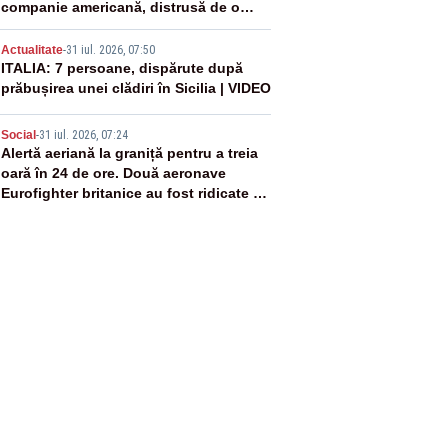
companie americană, distrusă de o
rachetă rusească
4
Actualitate
-
31 iul. 2026, 07:50
ITALIA: 7 persoane, dispărute după
prăbușirea unei clădiri în Sicilia | VIDEO
5
Social
-
31 iul. 2026, 07:24
Alertă aeriană la graniță pentru a treia
oară în 24 de ore. Două aeronave
Eurofighter britanice au fost ridicate de
la sol