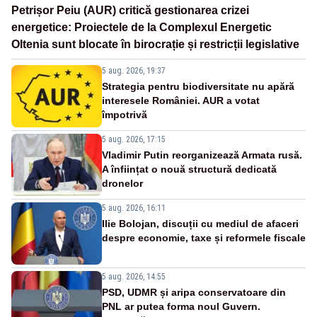
Petrișor Peiu (AUR) critică gestionarea crizei
energetice: Proiectele de la Complexul Energetic
Oltenia sunt blocate în birocrație și restricții legislative
5 aug. 2026, 19:37
Strategia pentru biodiversitate nu apără
interesele României. AUR a votat
împotrivă
5 aug. 2026, 17:15
Vladimir Putin reorganizează Armata rusă.
A înființat o nouă structură dedicată
dronelor
5 aug. 2026, 16:11
Ilie Bolojan, discuții cu mediul de afaceri
despre economie, taxe și reformele fiscale
5 aug. 2026, 14:55
PSD, UDMR și aripa conservatoare din
PNL ar putea forma noul Guvern.