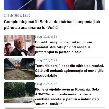
24 feb. 2026, 15:50
Complot dejucat în Serbia: doi bărbați, suspectați că
plănuiau asasinarea lui Vučić
5 aug. 2026, 21:52
Donald Trump, în centrul unui nou
scandal. Acuzații privind accesul
preferențial la postările sale
5 aug. 2026, 20:49
Trenurile care îi scot din sărite pe români.
Călătorii reclamă aglomerația și condițiile
insuportabile
5 aug. 2026, 20:47
Ploile și vijeliile revin în România. Șefa
ANM:”Nu sunt suficiente pentru a
combate seceta și pentru a îmbunătăți
situația Dunării”