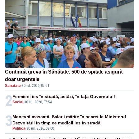
Continuă greva în Sănătate. 500 de spitale asigură
doar urgențele
Sanatate
·
30 iul. 2026, 07:51
2
Fermierii ies în stradă, astăzi, în fața Guvernului!
Social
-
30 iul. 2026, 07:54
3
Manevră mascată. Salarii mărite în secret la Ministerul
Dezvoltării în timp ce medicii ies în stradă
Politica
-
30 iul. 2026, 08:00