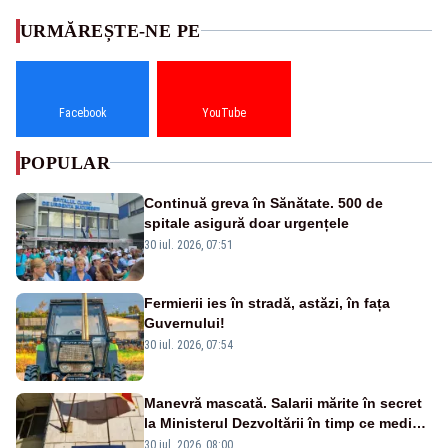
URMĂREȘTE-NE PE
Facebook
YouTube
POPULAR
Continuă greva în Sănătate. 500 de
spitale asigură doar urgențele
30 iul. 2026, 07:51
Fermierii ies în stradă, astăzi, în fața
Guvernului!
30 iul. 2026, 07:54
Manevră mascată. Salarii mărite în secret
la Ministerul Dezvoltării în timp ce medicii
ies în stradă
30 iul. 2026, 08:00