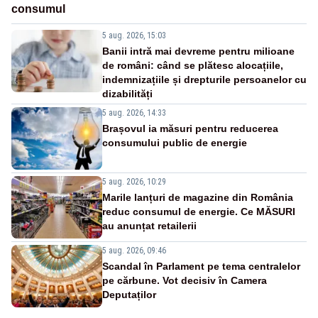
consumul
5 aug. 2026, 15:03
Banii intră mai devreme pentru milioane
de români: când se plătesc alocațiile,
indemnizațiile și drepturile persoanelor cu
dizabilități
5 aug. 2026, 14:33
Brașovul ia măsuri pentru reducerea
consumului public de energie
5 aug. 2026, 10:29
Marile lanțuri de magazine din România
reduc consumul de energie. Ce MĂSURI
au anunțat retailerii
5 aug. 2026, 09:46
Scandal în Parlament pe tema centralelor
pe cărbune. Vot decisiv în Camera
Deputaților