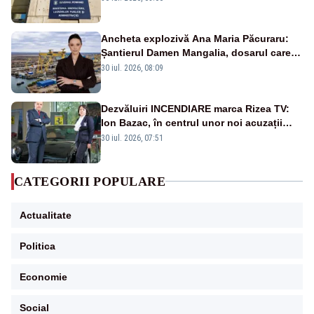
Ancheta explozivă Ana Maria Păcuraru:
Șantierul Damen Mangalia, dosarul care
scufundă apărarea României
30 iul. 2026, 08:09
Dezvăluiri INCENDIARE marca Rizea TV:
Ion Bazac, în centrul unor noi acuzații
publice
30 iul. 2026, 07:51
CATEGORII POPULARE
Actualitate
Politica
Economie
Social