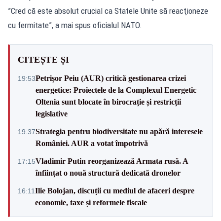
”Cred că este absolut crucial ca Statele Unite să reacţioneze
cu fermitate”, a mai spus oficialul NATO.
CITEȘTE ȘI
Petrișor Peiu (AUR) critică gestionarea crizei
19:53
energetice: Proiectele de la Complexul Energetic
Oltenia sunt blocate în birocrație și restricții
legislative
Strategia pentru biodiversitate nu apără interesele
19:37
României. AUR a votat împotrivă
Vladimir Putin reorganizează Armata rusă. A
17:15
înființat o nouă structură dedicată dronelor
Ilie Bolojan, discuții cu mediul de afaceri despre
16:11
economie, taxe și reformele fiscale