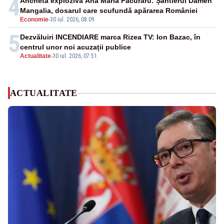
4
Ancheta explozivă Ana Maria Păcuraru: Șantierul Damen
Mangalia, dosarul care scufundă apărarea României
Economie
-
30 iul. 2026, 08:09
5
Dezvăluiri INCENDIARE marca Rizea TV: Ion Bazac, în
centrul unor noi acuzații publice
Actualitate
-
30 iul. 2026, 07:51
ACTUALITATE