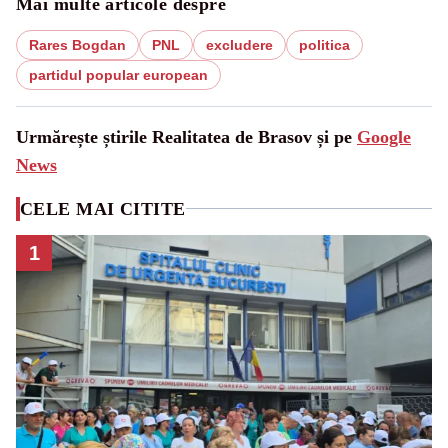
Mai multe articole despre
Rares Bogdan
PNL
excludere
politica
partidul popular european
Urmărește știrile Realitatea de Brasov și pe
Google
News
CELE MAI CITITE
1