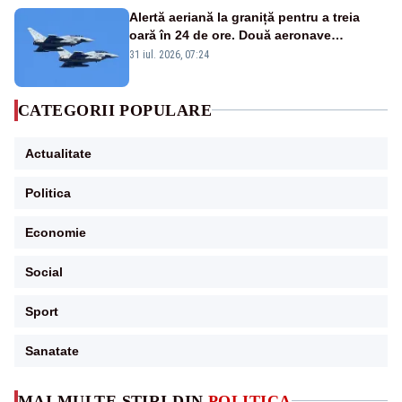
Alertă aeriană la graniță pentru a treia
oară în 24 de ore. Două aeronave
Eurofighter britanice au fost ridicate de la
31 iul. 2026, 07:24
sol
CATEGORII POPULARE
Actualitate
Politica
Economie
Social
Sport
Sanatate
MAI MULTE ȘTIRI DIN
POLITICA