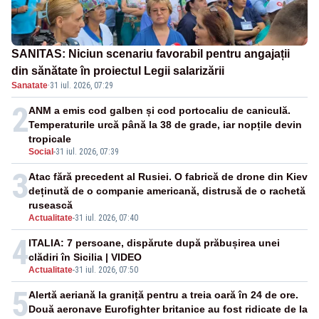
SANITAS: Niciun scenariu favorabil pentru angajații
din sănătate în proiectul Legii salarizării
Sanatate
·
31 iul. 2026, 07:29
2
ANM a emis cod galben și cod portocaliu de caniculă.
Temperaturile urcă până la 38 de grade, iar nopțile devin
tropicale
Social
-
31 iul. 2026, 07:39
3
Atac fără precedent al Rusiei. O fabrică de drone din Kiev
deținută de o companie americană, distrusă de o rachetă
rusească
Actualitate
-
31 iul. 2026, 07:40
4
ITALIA: 7 persoane, dispărute după prăbușirea unei
clădiri în Sicilia | VIDEO
Actualitate
-
31 iul. 2026, 07:50
5
Alertă aeriană la graniță pentru a treia oară în 24 de ore.
Două aeronave Eurofighter britanice au fost ridicate de la