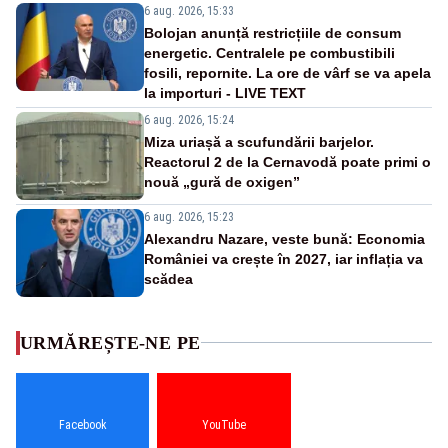
6 aug. 2026, 15:33
Bolojan anunță restricțiile de consum
energetic. Centralele pe combustibili
fosili, repornite. La ore de vârf se va apela
la importuri - LIVE TEXT
6 aug. 2026, 15:24
Miza uriașă a scufundării barjelor.
Reactorul 2 de la Cernavodă poate primi o
nouă „gură de oxigen”
6 aug. 2026, 15:23
Alexandru Nazare, veste bună: Economia
României va crește în 2027, iar inflația va
scădea
URMĂREȘTE-NE PE
Facebook
YouTube