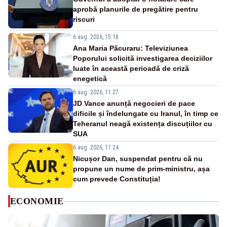
aprobă planurile de pregătire pentru
riscuri
6 aug. 2026, 15:18
Ana Maria Păcuraru: Televiziunea
Poporului solicită investigarea deciziilor
luate în această perioadă de criză
enegetică
6 aug. 2026, 11:27
JD Vance anunță negocieri de pace
dificile și îndelungate cu Iranul, în timp ce
Teheranul neagă existența discuțiilor cu
SUA
6 aug. 2026, 11:24
Nicușor Dan, suspendat pentru că nu
propune un nume de prim-ministru, așa
cum prevede Constituția!
ECONOMIE