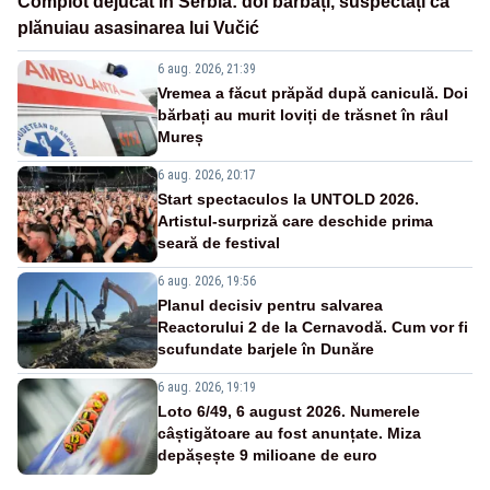
Complot dejucat în Serbia: doi bărbați, suspectați că
plănuiau asasinarea lui Vučić
6 aug. 2026, 21:39
Vremea a făcut prăpăd după caniculă. Doi
bărbați au murit loviți de trăsnet în râul
Mureș
6 aug. 2026, 20:17
Start spectaculos la UNTOLD 2026.
Artistul-surpriză care deschide prima
seară de festival
6 aug. 2026, 19:56
Planul decisiv pentru salvarea
Reactorului 2 de la Cernavodă. Cum vor fi
scufundate barjele în Dunăre
6 aug. 2026, 19:19
Loto 6/49, 6 august 2026. Numerele
câștigătoare au fost anunțate. Miza
depășește 9 milioane de euro