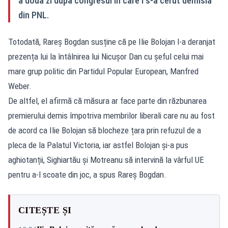
a doua zi după congresul în care i s-a cerut demisia
din PNL.
Totodată, Rareș Bogdan susține că pe Ilie Bolojan l-a deranjat
prezența lui la întâlnirea lui Nicușor Dan cu șeful celui mai
mare grup politic din Partidul Popular European, Manfred
Weber.
De altfel, el afirmă că măsura ar face parte din răzbunarea
premierului demis împotriva membrilor liberali care nu au fost
de acord ca Ilie Bolojan să blocheze țara prin refuzul de a
pleca de la Palatul Victoria, iar astfel Bolojan și-a pus
aghiotanții, Sighiartău și Motreanu să intervină la vârful UE
pentru a-l scoate din joc, a spus Rareș Bogdan.
CITEȘTE ȘI