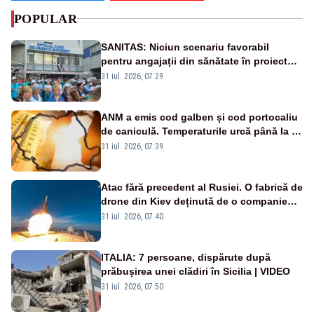
POPULAR
SANITAS: Niciun scenariu favorabil
pentru angajații din sănătate în proiectul
Legii salarizării
31 iul. 2026, 07:29
ANM a emis cod galben și cod portocaliu
de caniculă. Temperaturile urcă până la 38
de grade, iar nopțile devin tropicale
31 iul. 2026, 07:39
Atac fără precedent al Rusiei. O fabrică de
drone din Kiev deținută de o companie
americană, distrusă de o rachetă
31 iul. 2026, 07:40
rusească
ITALIA: 7 persoane, dispărute după
prăbușirea unei clădiri în Sicilia | VIDEO
31 iul. 2026, 07:50