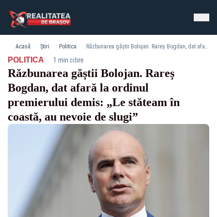
Acasă
Știri
Politica
Răzbunarea găștii Bolojan. Rareș Bogdan, dat afară la ordinul premierului demis: „Le stăteam în coastă, au nevoie de slugi”
·
POLITICA
1 min citire
Răzbunarea găștii Bolojan. Rareș
Bogdan, dat afară la ordinul
premierului demis: „Le stăteam în
coastă, au nevoie de slugi”