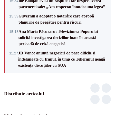
Ilie Bolojan evită un răspuns clar despre averea
16:34
partenerei sale: „Am respectat întotdeauna legea”
Guvernul a adoptat o hotărâre care aprobă
15:39
planurile de pregătire pentru riscuri
Ana Maria Păcuraru: Televiziunea Poporului
15:18
solicită investigarea deciziilor luate în această
perioadă de criză enegetică
JD Vance anunță negocieri de pace dificile și
11:27
îndelungate cu Iranul, în timp ce Teheranul neagă
existența discuțiilor cu SUA
Distribuie articolul