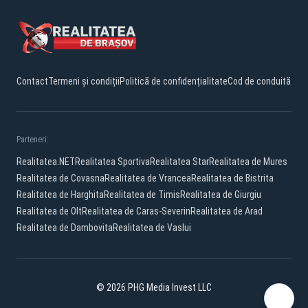
Contact
Termeni și condiții
Politică de confidențialitate
Cod de conduită
Parteneri:
Realitatea.NET
Realitatea Sportiva
Realitatea Star
Realitatea de Mures
Realitatea de Covasna
Realitatea de Vrancea
Realitatea de Bistrita
Realitatea de Harghita
Realitatea de Timis
Realitatea de Giurgiu
Realitatea de Olt
Realitatea de Caras-Severin
Realitatea de Arad
Realitatea de Dambovita
Realitatea de Vaslui
© 2026 PHG Media Invest LLC
Facebook
YouTube