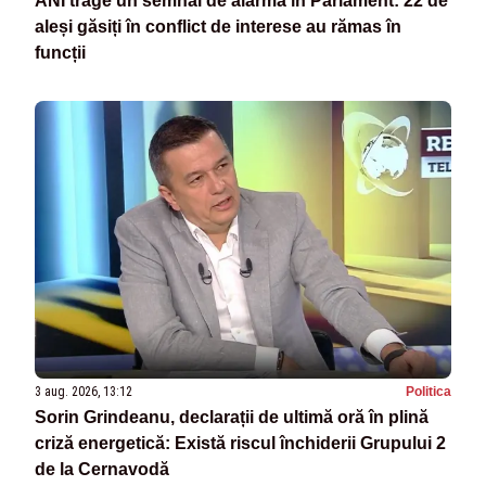
ANI trage un semnal de alarmă în Parlament: 22 de
aleși găsiți în conflict de interese au rămas în
funcții
3 aug. 2026, 13:12
Politica
Sorin Grindeanu, declarații de ultimă oră în plină
criză energetică: Există riscul închiderii Grupului 2
de la Cernavodă