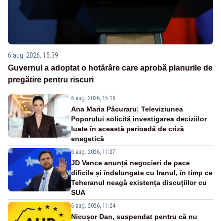
6 aug. 2026, 15:39
Guvernul a adoptat o hotărâre care aprobă planurile de
pregătire pentru riscuri
6 aug. 2026, 15:18
Ana Maria Păcuraru: Televiziunea
Poporului solicită investigarea deciziilor
luate în această perioadă de criză
enegetică
6 aug. 2026, 11:27
JD Vance anunță negocieri de pace
dificile și îndelungate cu Iranul, în timp ce
Teheranul neagă existența discuțiilor cu
SUA
6 aug. 2026, 11:24
Nicușor Dan, suspendat pentru că nu