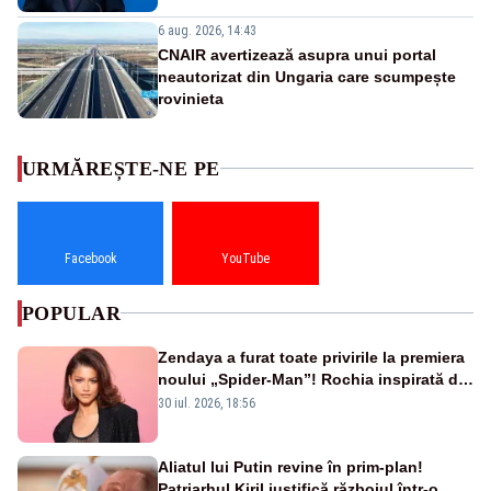
6 aug. 2026, 14:43
CNAIR avertizează asupra unui portal
neautorizat din Ungaria care scumpește
rovinieta
URMĂREȘTE-NE PE
Facebook
YouTube
POPULAR
Zendaya a furat toate privirile la premiera
noului „Spider-Man”! Rochia inspirată de
pânza de păianjen a făcut senzație
30 iul. 2026, 18:56
Aliatul lui Putin revine în prim-plan!
Patriarhul Kiril justifică războiul într-o