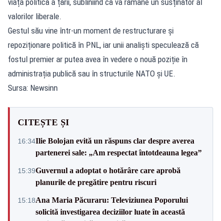
viața politică a țării, subliniind că va rămâne un susținător al
valorilor liberale.
Gestul său vine într-un moment de restructurare și
repoziționare politică în PNL, iar unii analiști speculează că
fostul premier ar putea avea în vedere o nouă poziție în
administrația publică sau în structurile NATO și UE.
Sursa: Newsinn
CITEȘTE ȘI
Ilie Bolojan evită un răspuns clar despre averea
16:34
partenerei sale: „Am respectat întotdeauna legea”
Guvernul a adoptat o hotărâre care aprobă
15:39
planurile de pregătire pentru riscuri
Ana Maria Păcuraru: Televiziunea Poporului
15:18
solicită investigarea deciziilor luate în această