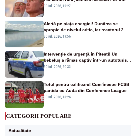
nouă carte
30 iul. 2026, 19:27
Alertă pe piața energiei! Dunărea se
apropie de nivelul critic, iar reactorul 2 de
la Cernavodă ar putea fi oprit
30 iul. 2026, 19:56
Intervenție de urgență în Pitești! Un
bebeluș a rămas captiv într-un autoturism
din cauza unei defecțiuni
30 iul. 2026, 20:33
Totul pentru calificare! Cum începe FCSB
partida cu Auda din Conference League
30 iul. 2026, 18:26
CATEGORII POPULARE
Actualitate