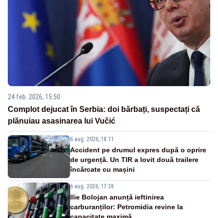
24 feb. 2026, 15:50
Complot dejucat în Serbia: doi bărbați, suspectați că
plănuiau asasinarea lui Vučić
6 aug. 2026, 18:11
Accident pe drumul expres după o oprire
de urgență. Un TIR a lovit două trailere
încărcate cu mașini
6 aug. 2026, 17:38
Ilie Bolojan anunță ieftinirea
carburanților: Petromidia revine la
capacitate maximă