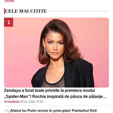
CELE MAI CITITE
1
Zendaya a furat toate privirile la premiera noului
„Spider-Man”! Rochia inspirată de pânza de păianjen a
Actualitate
·
30 iul. 2026, 18:56
făcut senzație
Aliatul lui Putin revine în prim-plan! Patriarhul Kiril