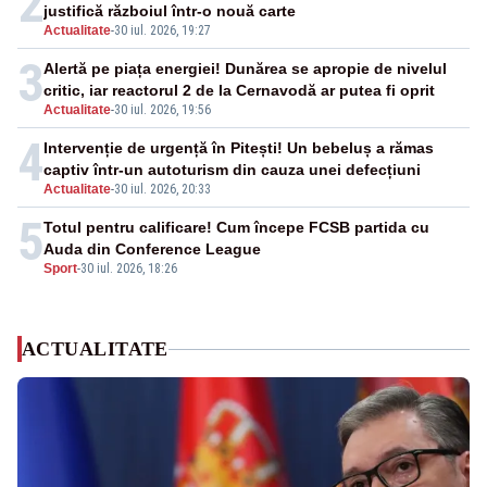
2
justifică războiul într-o nouă carte
Actualitate
-
30 iul. 2026, 19:27
3
Alertă pe piața energiei! Dunărea se apropie de nivelul
critic, iar reactorul 2 de la Cernavodă ar putea fi oprit
Actualitate
-
30 iul. 2026, 19:56
4
Intervenție de urgență în Pitești! Un bebeluș a rămas
captiv într-un autoturism din cauza unei defecțiuni
Actualitate
-
30 iul. 2026, 20:33
5
Totul pentru calificare! Cum începe FCSB partida cu
Auda din Conference League
Sport
-
30 iul. 2026, 18:26
ACTUALITATE