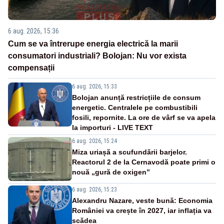
6 aug. 2026, 15:36
Cum se va întrerupe energia electrică la marii
consumatori industriali? Bolojan: Nu vor exista
compensații
6 aug. 2026, 15:33
Bolojan anunță restricțiile de consum
energetic. Centralele pe combustibili
fosili, repornite. La ore de vârf se va apela
la importuri - LIVE TEXT
6 aug. 2026, 15:24
Miza uriașă a scufundării barjelor.
Reactorul 2 de la Cernavodă poate primi o
nouă „gură de oxigen”
6 aug. 2026, 15:23
Alexandru Nazare, veste bună: Economia
României va crește în 2027, iar inflația va
scădea