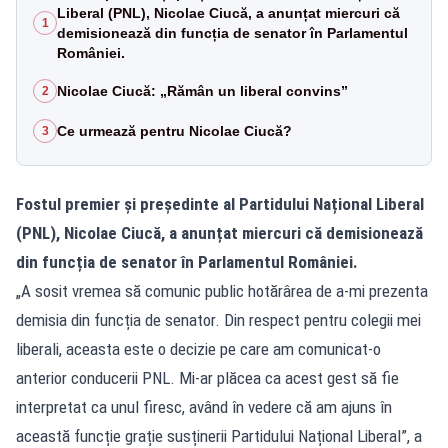
Liberal (PNL), Nicolae Ciucă, a anunțat miercuri că
1
demisionează din funcția de senator în Parlamentul
României.
Nicolae Ciucă: „Rămân un liberal convins”
2
Ce urmează pentru Nicolae Ciucă?
3
Fostul premier și președinte al Partidului Național Liberal
(PNL), Nicolae Ciucă, a anunțat miercuri că demisionează
din funcția de senator în Parlamentul României.
„A sosit vremea să comunic public hotărârea de a-mi prezenta
demisia din funcția de senator. Din respect pentru colegii mei
liberali, aceasta este o decizie pe care am comunicat-o
anterior conducerii PNL. Mi-ar plăcea ca acest gest să fie
interpretat ca unul firesc, având în vedere că am ajuns în
această funcție grație susținerii Partidului Național Liberal”, a