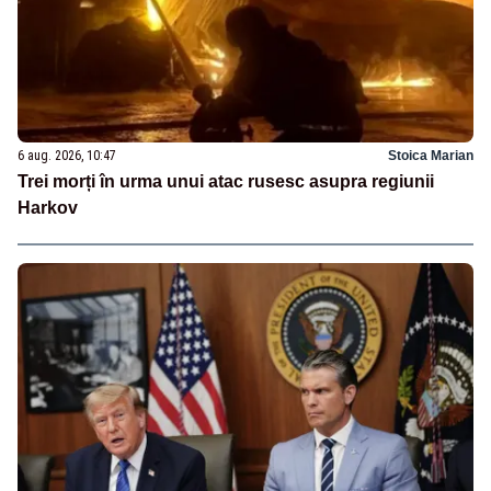
6 aug. 2026, 10:47
Stoica Marian
Trei morți în urma unui atac rusesc asupra regiunii
Harkov