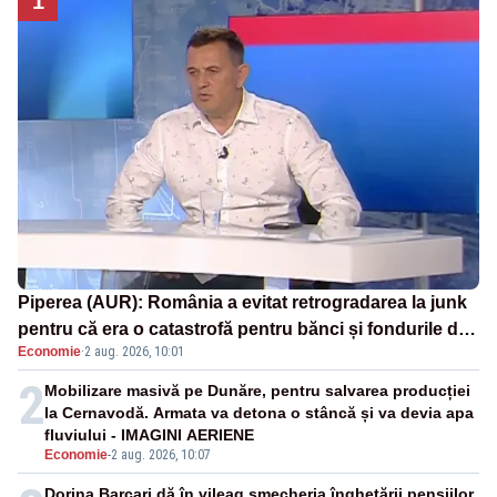
1
Piperea (AUR): România a evitat retrogradarea la junk
pentru că era o catastrofă pentru bănci și fondurile de
Economie
·
2 aug. 2026, 10:01
pensii
2
Mobilizare masivă pe Dunăre, pentru salvarea producției
la Cernavodă. Armata va detona o stâncă și va devia apa
fluviului - IMAGINI AERIENE
Economie
-
2 aug. 2026, 10:07
Dorina Barcari dă în vileag șmecheria înghețării pensiilor.