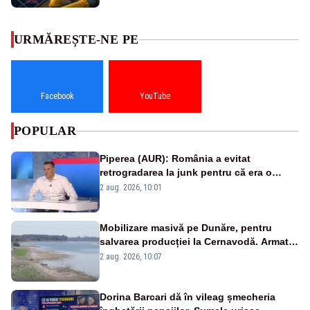
URMĂREȘTE-NE PE
Facebook
YouTube
POPULAR
Piperea (AUR): România a evitat
retrogradarea la junk pentru că era o
catastrofă pentru bănci și fondurile de
2 aug. 2026, 10:01
pensii
Mobilizare masivă pe Dunăre, pentru
salvarea producției la Cernavodă. Armata
va detona o stâncă și va devia apa
2 aug. 2026, 10:07
fluviului - IMAGINI AERIENE
Dorina Barcari dă în vileag șmecheria