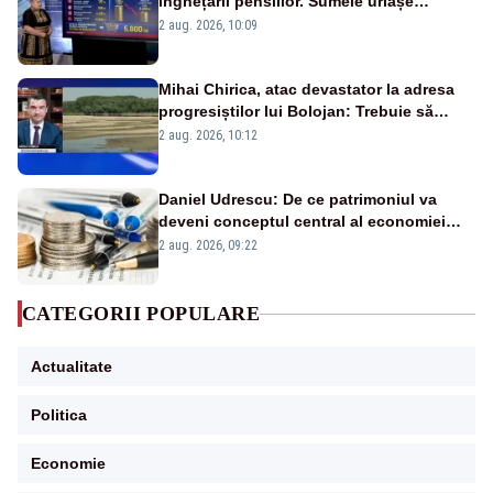
înghețării pensiilor. Sumele uriașe
pierdute de fiecare român
2 aug. 2026, 10:09
Mihai Chirica, atac devastator la adresa
progresiștilor lui Bolojan: Trebuie să
protejăm și natura, dar nu șținem omaneii
2 aug. 2026, 10:12
în stare permanentă de alertă
Daniel Udrescu: De ce patrimoniul va
deveni conceptul central al economiei
viitoare?
2 aug. 2026, 09:22
CATEGORII POPULARE
Actualitate
Politica
Economie