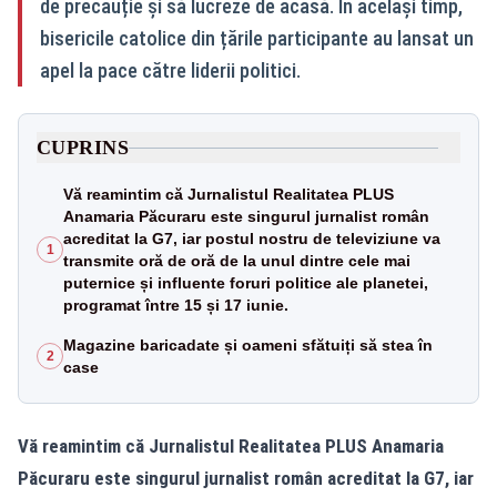
de precauție și să lucreze de acasă. În același timp,
bisericile catolice din țările participante au lansat un
apel la pace către liderii politici.
CUPRINS
Vă reamintim că Jurnalistul Realitatea PLUS
Anamaria Păcuraru este singurul jurnalist român
acreditat la G7, iar postul nostru de televiziune va
1
transmite oră de oră de la unul dintre cele mai
puternice și influente foruri politice ale planetei,
programat între 15 și 17 iunie.
Magazine baricadate și oameni sfătuiți să stea în
2
case
Vă reamintim că Jurnalistul Realitatea PLUS Anamaria
Păcuraru este singurul jurnalist român acreditat la G7, iar