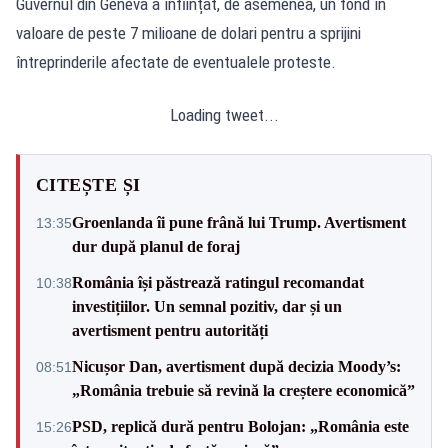
Guvernul din Geneva a înființat, de asemenea, un fond în
valoare de peste 7 milioane de dolari pentru a sprijini
întreprinderile afectate de eventualele proteste.
Loading tweet...
CITEȘTE ȘI
Groenlanda îi pune frână lui Trump. Avertisment
13:35
dur după planul de foraj
România își păstrează ratingul recomandat
10:38
investițiilor. Un semnal pozitiv, dar și un
avertisment pentru autorități
Nicușor Dan, avertisment după decizia Moody’s:
08:51
„România trebuie să revină la creștere economică”
PSD, replică dură pentru Bolojan: „România este
15:26