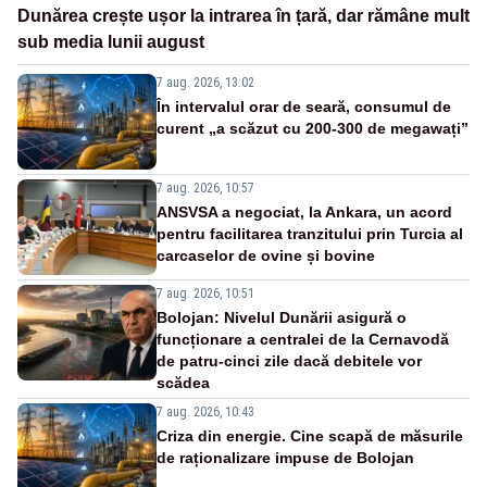
Dunărea crește ușor la intrarea în țară, dar rămâne mult
sub media lunii august
7 aug. 2026, 13:02
În intervalul orar de seară, consumul de
curent „a scăzut cu 200-300 de megawați”
7 aug. 2026, 10:57
ANSVSA a negociat, la Ankara, un acord
pentru facilitarea tranzitului prin Turcia al
carcaselor de ovine și bovine
7 aug. 2026, 10:51
Bolojan: Nivelul Dunării asigură o
funcționare a centralei de la Cernavodă
de patru-cinci zile dacă debitele vor
scădea
7 aug. 2026, 10:43
Criza din energie. Cine scapă de măsurile
de raționalizare impuse de Bolojan