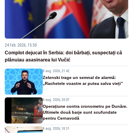
24 feb. 2026, 15:50
Complot dejucat în Serbia: doi bărbați, suspectați că
plănuiau asasinarea lui Vučić
8 aug. 2026, 21:42
Zelenski trage un semnal de alarmă:
„Rachetele voastre ar putea salva vieți”
8 aug. 2026, 20:07
Operațiune contra cronometru pe Dunăre.
Ultimele două barje sunt scufundate
pentru Cernavodă
8 aug. 2026, 18:31