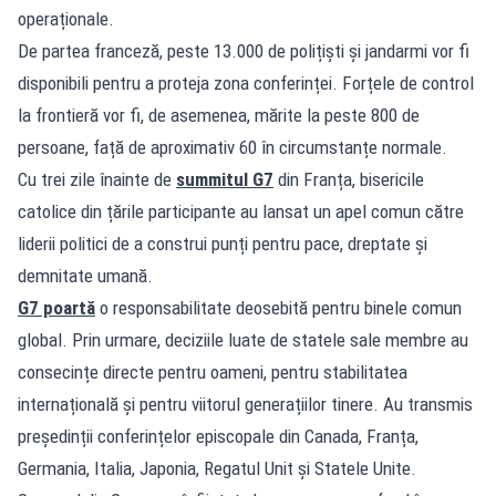
operaționale.
De partea franceză, peste 13.000 de polițiști și jandarmi vor fi
disponibili pentru a proteja zona conferinței. Forțele de control
la frontieră vor fi, de asemenea, mărite la peste 800 de
persoane, față de aproximativ 60 în circumstanțe normale.
Cu trei zile înainte de
summitul G7
din Franța, bisericile
catolice din țările participante au lansat un apel comun către
liderii politici de a construi punți pentru pace, dreptate și
demnitate umană.
G7 poartă
o responsabilitate deosebită pentru binele comun
global. Prin urmare, deciziile luate de statele sale membre au
consecințe directe pentru oameni, pentru stabilitatea
internațională și pentru viitorul generațiilor tinere. Au transmis
președinții conferințelor episcopale din Canada, Franța,
Germania, Italia, Japonia, Regatul Unit și Statele Unite.