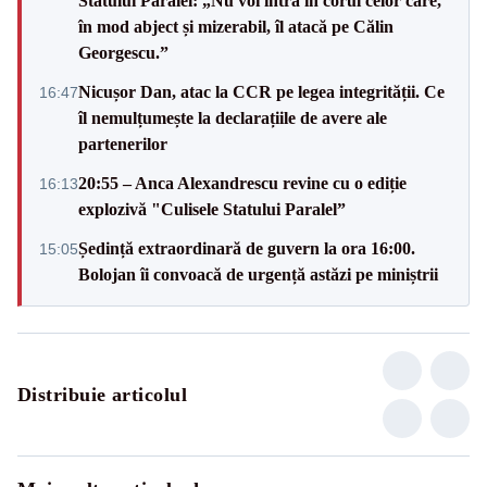
Statului Paralel: „Nu voi intra în corul celor care,
în mod abject și mizerabil, îl atacă pe Călin
Georgescu.”
Nicușor Dan, atac la CCR pe legea integrității. Ce
16:47
îl nemulțumește la declarațiile de avere ale
partenerilor
20:55 – Anca Alexandrescu revine cu o ediție
16:13
explozivă "Culisele Statului Paralel”
Ședință extraordinară de guvern la ora 16:00.
15:05
Bolojan îi convoacă de urgență astăzi pe miniștrii
Distribuie articolul