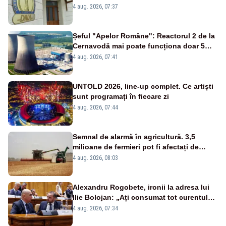
banilor din programul SAFE, interceptată
4 aug. 2026, 07:37
de DNA
Șeful "Apelor Române": Reactorul 2 de la
Cernavodă mai poate funcționa doar 5
zile
4 aug. 2026, 07:41
UNTOLD 2026, line-up complet. Ce artiști
sunt programați în fiecare zi
4 aug. 2026, 07:44
Semnal de alarmă în agricultură. 3,5
milioane de fermieri pot fi afectați de
strategia pentru conservarea
4 aug. 2026, 08:03
biodiversității
Alexandru Rogobete, ironii la adresa lui
Ilie Bolojan: „Ați consumat tot curentul
urmărind șobolani imaginari”
4 aug. 2026, 07:34