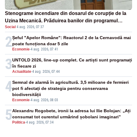
Stenograme incendiare din dosarul de corupție de la
Uzina Mecanică. Prăduirea banilor din programul
Social
·
4 aug. 2026, 07:37
SAFE, interceptată de DNA
2
Șeful "Apelor Române": Reactorul 2 de la Cernavodă mai
poate funcționa doar 5 zile
Economie
-
4 aug. 2026, 07:41
3
UNTOLD 2026, line-up complet. Ce artiști sunt programați
în fiecare zi
Actualitate
-
4 aug. 2026, 07:44
4
Semnal de alarmă în agricultură. 3,5 milioane de fermieri
pot fi afectați de strategia pentru conservarea
biodiversității
Economie
-
4 aug. 2026, 08:03
5
Alexandru Rogobete, ironii la adresa lui Ilie Bolojan: „Ați
consumat tot curentul urmărind șobolani imaginari”
Politica
-
4 aug. 2026, 07:34