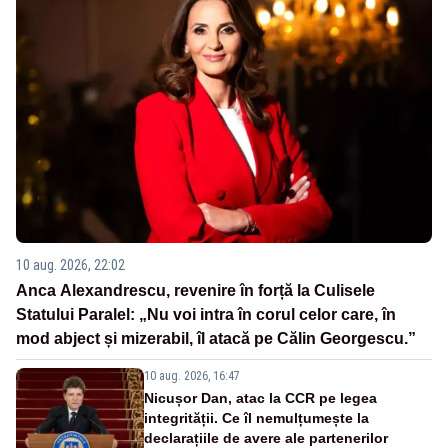
10 aug. 2026, 22:02
Anca Alexandrescu, revenire în forță la Culisele
Statului Paralel: „Nu voi intra în corul celor care, în
mod abject și mizerabil, îl atacă pe Călin Georgescu.”
10 aug. 2026, 16:47
Nicușor Dan, atac la CCR pe legea
integrității. Ce îl nemulțumește la
declarațiile de avere ale partenerilor