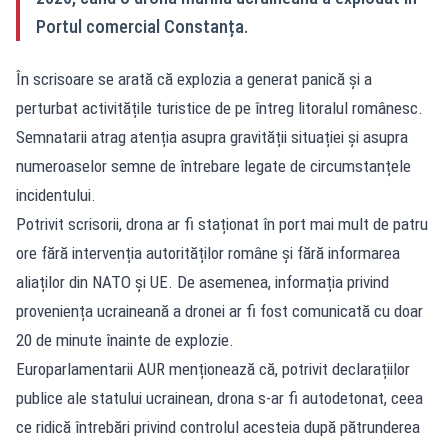
Portul comercial Constanța.
În scrisoare se arată că explozia a generat panică și a
perturbat activitățile turistice de pe întreg litoralul românesc.
Semnatarii atrag atenția asupra gravității situației și asupra
numeroaselor semne de întrebare legate de circumstanțele
incidentului.
Potrivit scrisorii, drona ar fi staționat în port mai mult de patru
ore fără intervenția autorităților române și fără informarea
aliaților din NATO și UE. De asemenea, informația privind
proveniența ucraineană a dronei ar fi fost comunicată cu doar
20 de minute înainte de explozie.
Europarlamentarii AUR menționează că, potrivit declarațiilor
publice ale statului ucrainean, drona s-ar fi autodetonat, ceea
ce ridică întrebări privind controlul acesteia după pătrunderea