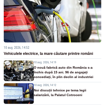
10 aug. 2026, 14:52
Vehiculele electrice, la mare căutare printre români
10 aug. 2026, 14:19
O nouă fabrică auto din România s-a
închis după 15 ani. 96 de angajați
concediați, în plin declin al industriei
10 aug. 2026, 14:12
Noi discuții tehnice pe tema legii
salarizării, la Palatul Cotroceni