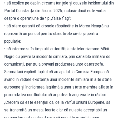
• să explice pe deplin circumstanțele și cauzele incidentului din
Portul Constanța din 5 iunie 2026, inclusiv dacă este vorba
despre o operațiune de tip „false flag”;
• să ofere garanții că dronele răspândite în Marea Neagră nu
reprezintă un pericol pentru obiectivele civile și pentru
populație;
• să informeze în timp util autoritățile statelor riverane Mării
Negre cu privire la incidente similare, prin canalele militare de
comunicații, pentru a preveni producerea unor catastrofe.
Semnatarii explică faptul că au apelat la Comisia Europeană
având în vedere existența unor incidente similare în alte state
europene și îngrijorarea legitimă a unor state membre aflate în
proximitatea conflictului că ar putea fi angrenate în război.
„Credem că este esențial ca, de la vârful Uniunii Europene, să
se transmită un mesaj foarte clar că nu este acceptabil un
comportament neglijent care să pericliteze viețile unor