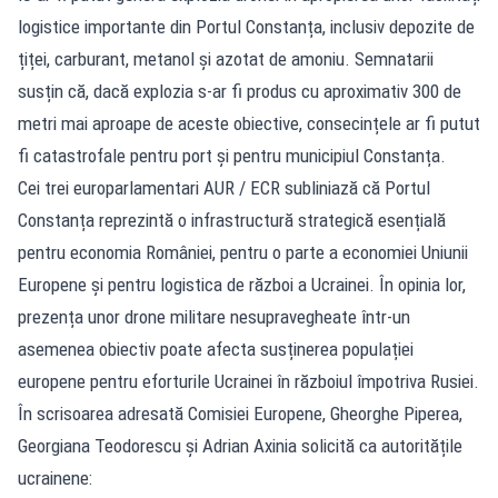
logistice importante din Portul Constanța, inclusiv depozite de
țiței, carburant, metanol și azotat de amoniu. Semnatarii
susțin că, dacă explozia s-ar fi produs cu aproximativ 300 de
metri mai aproape de aceste obiective, consecințele ar fi putut
fi catastrofale pentru port și pentru municipiul Constanța.
Cei trei europarlamentari AUR / ECR subliniază că Portul
Constanța reprezintă o infrastructură strategică esențială
pentru economia României, pentru o parte a economiei Uniunii
Europene și pentru logistica de război a Ucrainei. În opinia lor,
prezența unor drone militare nesupravegheate într-un
asemenea obiectiv poate afecta susținerea populației
europene pentru eforturile Ucrainei în războiul împotriva Rusiei.
În scrisoarea adresată Comisiei Europene, Gheorghe Piperea,
Georgiana Teodorescu și Adrian Axinia solicită ca autoritățile
ucrainene: