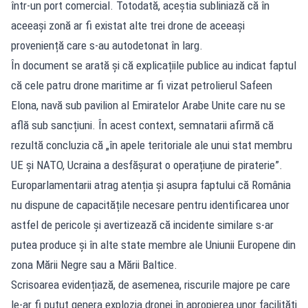
într-un port comercial. Totodată, aceștia subliniază că în
aceeași zonă ar fi existat alte trei drone de aceeași
proveniență care s-au autodetonat în larg.
În document se arată și că explicațiile publice au indicat faptul
că cele patru drone maritime ar fi vizat petrolierul Safeen
Elona, navă sub pavilion al Emiratelor Arabe Unite care nu se
află sub sancțiuni. În acest context, semnatarii afirmă că
rezultă concluzia că „în apele teritoriale ale unui stat membru
UE și NATO, Ucraina a desfășurat o operațiune de piraterie”.
Europarlamentarii atrag atenția și asupra faptului că România
nu dispune de capacitățile necesare pentru identificarea unor
astfel de pericole și avertizează că incidente similare s-ar
putea produce și în alte state membre ale Uniunii Europene din
zona Mării Negre sau a Mării Baltice.
Scrisoarea evidențiază, de asemenea, riscurile majore pe care
le-ar fi putut genera explozia dronei în apropierea unor facilități