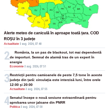
Alerte meteo de caniculă în aproape toată țara. COD
ROȘU în 3 județe
Actualitate
·
3 aug. 2026, 07:48
2
România, la un pas de blackout, tot mai dependentă
de importuri. Semnal de alarmă tras de un expert în
energie
Economie
-
3 aug. 2026, 07:51
3
Restricții pentru camioanele de peste 7,5 tone în aceste
județe din țară: circulația este interzisă luni, între orele
12:00 și 20:00
Actualitate
-
3 aug. 2026, 07:55
4
Senatul începe o nouă sesiune extraordinară pentru
aprobarea unor jaloane din PNRR
Politica
-
3 aug. 2026, 07:58