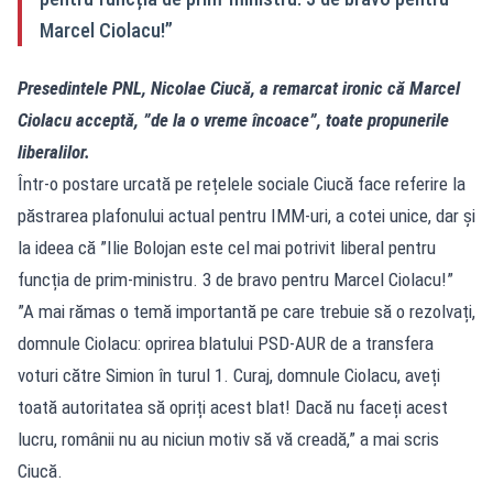
Marcel Ciolacu!”
Presedintele PNL, Nicolae Ciucă, a remarcat ironic că Marcel
Ciolacu acceptă, ”de la o vreme încoace”, toate propunerile
liberalilor.
Într-o postare urcată pe rețelele sociale Ciucă face referire la
păstrarea plafonului actual pentru IMM-uri, a cotei unice, dar și
la ideea că ”Ilie Bolojan este cel mai potrivit liberal pentru
funcția de prim-ministru. 3 de bravo pentru Marcel Ciolacu!”
”A mai rămas o temă importantă pe care trebuie să o rezolvați,
domnule Ciolacu: oprirea blatului PSD-AUR de a transfera
voturi către Simion în turul 1. Curaj, domnule Ciolacu, aveți
toată autoritatea să opriți acest blat! Dacă nu faceți acest
lucru, românii nu au niciun motiv să vă creadă,” a mai scris
Ciucă.