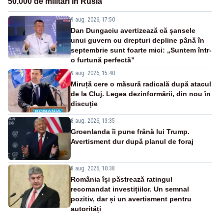
50.000 de militari în Rusia
9 aug. 2026, 17:50
Dan Dungaciu avertizează că șansele
unui guvern cu drepturi depline până în
septembrie sunt foarte mici: „Suntem într-
o furtună perfectă”
9 aug. 2026, 15:40
Miruță cere o măsură radicală după atacul
de la Cluj. Legea dezinformării, din nou în
discuție
8 aug. 2026, 13:35
Groenlanda îi pune frână lui Trump.
Avertisment dur după planul de foraj
8 aug. 2026, 10:38
România își păstrează ratingul
recomandat investițiilor. Un semnal
pozitiv, dar și un avertisment pentru
autorități