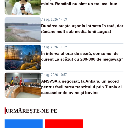
minim. Românii nu simt un trai mai bun
7 aug. 2026, 14:03
Dunărea crește ușor la intrarea în țară, dar
rămâne mult sub media lunii august
7 aug. 2026, 13:02
În intervalul orar de seară, consumul de
curent „a scăzut cu 200-300 de megawați”
7 aug. 2026, 10:57
ANSVSA a negociat, la Ankara, un acord
pentru facilitarea tranzitului prin Turcia al
carcaselor de ovine și bovine
URMĂREȘTE-NE PE