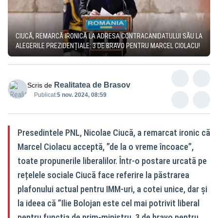
CIUCĂ, REMARCĂ IRONICĂ LA ADRESA CONTRACANIDATULUI SĂU LA
ALEGERILE PREZIDENȚIALE: 3 DE BRAVO PENTRU MARCEL CIOLACU!
Realitatea de Brasov
Scris de
Publicat:
5 nov. 2024, 08:59
Presedintele PNL, Nicolae Ciucă, a remarcat ironic că
Marcel Ciolacu acceptă, ”de la o vreme încoace”,
toate propunerile liberalilor. Într-o postare urcată pe
rețelele sociale Ciucă face referire la păstrarea
plafonului actual pentru IMM-uri, a cotei unice, dar și
la ideea că ”Ilie Bolojan este cel mai potrivit liberal
pentru funcția de prim-ministru. 3 de bravo pentru