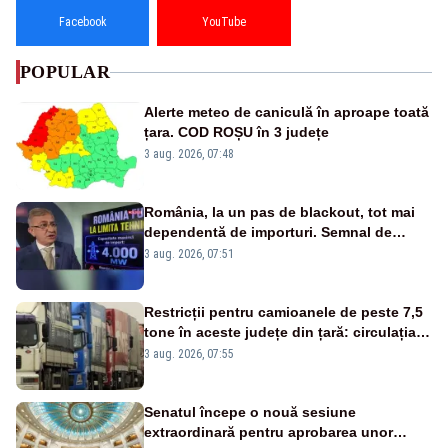
Facebook
YouTube
POPULAR
Alerte meteo de caniculă în aproape toată
țara. COD ROȘU în 3 județe
3 aug. 2026, 07:48
România, la un pas de blackout, tot mai
dependentă de importuri. Semnal de
alarmă tras de un expert în energie
3 aug. 2026, 07:51
Restricții pentru camioanele de peste 7,5
tone în aceste județe din țară: circulația
este interzisă luni, între orele 12:00 și
3 aug. 2026, 07:55
20:00
Senatul începe o nouă sesiune
extraordinară pentru aprobarea unor