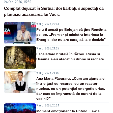
24 feb. 2026, 15:50
Complot dejucat în Serbia: doi bărbați, suspectați că
plănuiau asasinarea lui Vučić
9 aug. 2026, 22:41
Peiu îl acuză pe Bolojan că ține România
pe loc: „Premier și ministru interimar la
Energie, dar nu are curaj să ia o decizie”
9 aug. 2026, 21:25
Escaladare brutală în război. Rusia și
Ucraina s-au atacat cu drone și rachete
9 aug. 2026, 21:00
Ana Maria Păcuraru: „Cum am ajuns aici,
într-o țară cu resurse, cu un reactor
nuclear, cu un potențial energetic uriaș,
dar care se împrumută de curent de la
vecini?”
9 aug. 2026, 20:24
Moment emoționant la Untold. Lewis