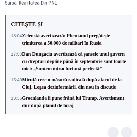
Sursa: Realitatea Din PNL
CITEȘTE ȘI
Zelenski avertizează: Phenianul pregătește
18:04
trimiterea a 50.000 de militari în Rusia
Dan Dungaciu avertizează că șansele unui guvern
17:50
cu drepturi depline până în septembrie sunt foarte
mici: „Suntem într-o furtună perfectă”
Miruță cere o măsură radicală după atacul de la
15:40
Cluj. Legea dezinformării, din nou în discuție
Groenlanda îi pune frână lui Trump. Avertisment
13:35
dur după planul de foraj