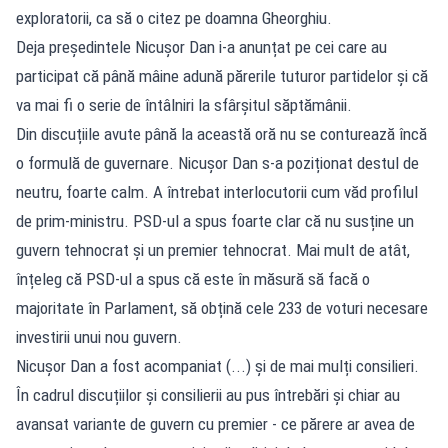
exploratorii, ca să o citez pe doamna Gheorghiu.
Deja președintele Nicușor Dan i-a anunțat pe cei care au
participat că până mâine adună părerile tuturor partidelor și că
va mai fi o serie de întâlniri la sfârșitul săptămânii.
Din discuțiile avute până la această oră nu se conturează încă
o formulă de guvernare. Nicușor Dan s-a poziționat destul de
neutru, foarte calm. A întrebat interlocutorii cum văd profilul
de prim-ministru. PSD-ul a spus foarte clar că nu susține un
guvern tehnocrat și un premier tehnocrat. Mai mult de atât,
înțeleg că PSD-ul a spus că este în măsură să facă o
majoritate în Parlament, să obțină cele 233 de voturi necesare
investirii unui nou guvern.
Nicușor Dan a fost acompaniat (...) și de mai mulți consilieri.
În cadrul discuțiilor și consilierii au pus întrebări și chiar au
avansat variante de guvern cu premier - ce părere ar avea de