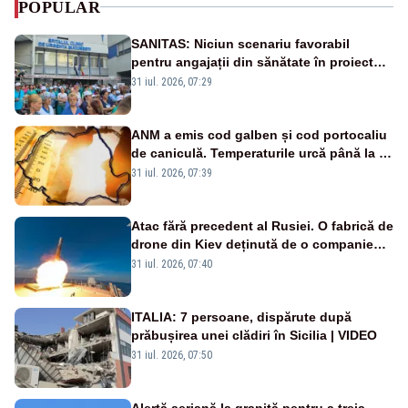
POPULAR
SANITAS: Niciun scenariu favorabil
pentru angajații din sănătate în proiectul
Legii salarizării
31 iul. 2026, 07:29
ANM a emis cod galben și cod portocaliu
de caniculă. Temperaturile urcă până la 38
de grade, iar nopțile devin tropicale
31 iul. 2026, 07:39
Atac fără precedent al Rusiei. O fabrică de
drone din Kiev deținută de o companie
americană, distrusă de o rachetă
31 iul. 2026, 07:40
rusească
ITALIA: 7 persoane, dispărute după
prăbușirea unei clădiri în Sicilia | VIDEO
31 iul. 2026, 07:50
Alertă aeriană la graniță pentru a treia