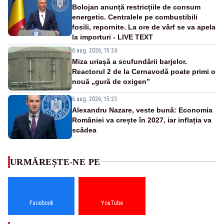
Bolojan anunță restricțiile de consum
energetic. Centralele pe combustibili
fosili, repornite. La ore de vârf se va apela
la importuri - LIVE TEXT
6 aug. 2026, 15:24
Miza uriașă a scufundării barjelor.
Reactorul 2 de la Cernavodă poate primi o
nouă „gură de oxigen”
6 aug. 2026, 15:23
Alexandru Nazare, veste bună: Economia
României va crește în 2027, iar inflația va
scădea
URMĂREȘTE-NE PE
Facebook
YouTube