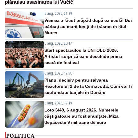
plănuiau asasinarea lui Vučić
6 aug. 2026, 21:39
Vremea a făcut prăpăd după caniculă. Doi
bărbați au murit loviți de trăsnet în râul
Mureș
6 aug. 2026, 20:17
Start spectaculos la UNTOLD 2026.
Artistul-surpriză care deschide prima
seară de festival
6 aug. 2026, 19:56
Planul decisiv pentru salvarea
Reactorului 2 de la Cernavodă. Cum vor fi
scufundate barjele în Dunăre
6 aug. 2026, 19:19
Loto 6/49, 6 august 2026. Numerele
câștigătoare au fost anunțate. Miza
depășește 9 milioane de euro
POLITICA