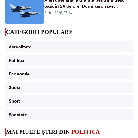
oară în 24 de ore. Două aeronave
Eurofighter britanice au fost ridicate de la
31 iul. 2026, 07:24
sol
CATEGORII POPULARE
Actualitate
Politica
Economie
Social
Sport
Sanatate
MAI MULTE ȘTIRI DIN
POLITICA