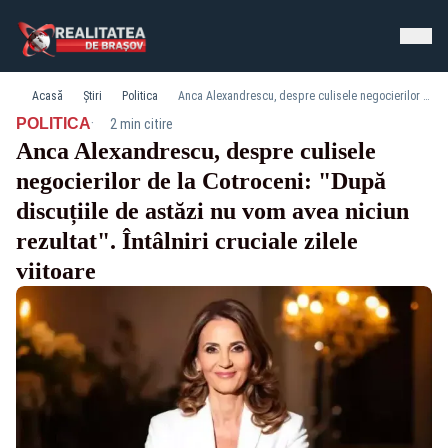
Acasă
Știri
Politica
Anca Alexandrescu, despre culisele negocierilor de la Cotroceni: "După discuțiile de astăzi nu vom avea niciun rezultat". Întâlniri cruciale zilele viitoare
·
POLITICA
2 min citire
Anca Alexandrescu, despre culisele
negocierilor de la Cotroceni: "După
discuțiile de astăzi nu vom avea niciun
rezultat". Întâlniri cruciale zilele
viitoare