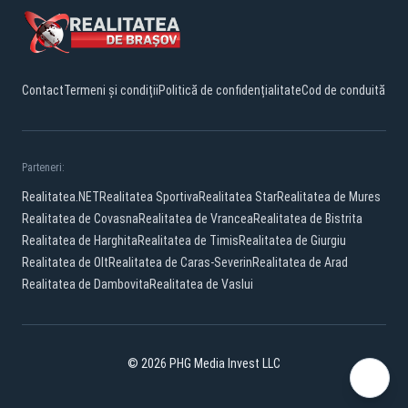
Contact
Termeni și condiții
Politică de confidențialitate
Cod de conduită
Parteneri:
Realitatea.NET
Realitatea Sportiva
Realitatea Star
Realitatea de Mures
Realitatea de Covasna
Realitatea de Vrancea
Realitatea de Bistrita
Realitatea de Harghita
Realitatea de Timis
Realitatea de Giurgiu
Realitatea de Olt
Realitatea de Caras-Severin
Realitatea de Arad
Realitatea de Dambovita
Realitatea de Vaslui
© 2026 PHG Media Invest LLC
Facebook
YouTube