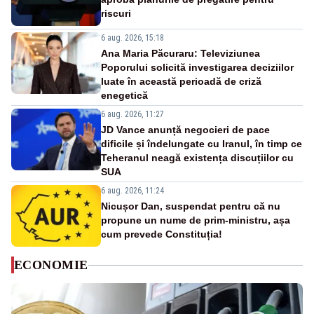
riscuri
6 aug. 2026, 15:18
Ana Maria Păcuraru: Televiziunea
Poporului solicită investigarea deciziilor
luate în această perioadă de criză
enegetică
6 aug. 2026, 11:27
JD Vance anunță negocieri de pace
dificile și îndelungate cu Iranul, în timp ce
Teheranul neagă existența discuțiilor cu
SUA
6 aug. 2026, 11:24
Nicușor Dan, suspendat pentru că nu
propune un nume de prim-ministru, așa
cum prevede Constituția!
ECONOMIE