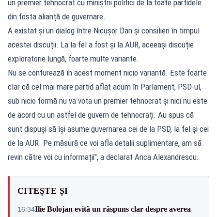
un premier tehnocrat cu miniștrii politici de la toate partidele
din fosta alianță de guvernare.
A existat și un dialog între Nicușor Dan și consilieri în timpul
acestei discuții. La la fel a fost și la AUR, aceeași discuție
exploratorie lungă, foarte multe variante.
Nu se conturează în acest moment nicio variantă. Este foarte
clar că cel mai mare partid aflat acum în Parlament, PSD-ul,
sub nicio formă nu va vota un premier tehnocrat și nici nu este
de acord cu un astfel de guvern de tehnocrați. Au spus că
sunt dispuși să își asume guvernarea cei de la PSD, la fel și cei
de la AUR. Pe măsură ce voi afla detalii suplimentare, am să
revin către voi cu informații", a declarat Anca Alexandrescu.
CITEȘTE ȘI
Ilie Bolojan evită un răspuns clar despre averea
16:34