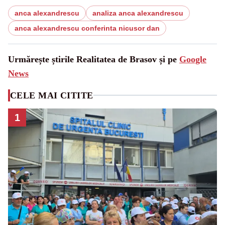
anca alexandrescu
analiza anca alexandrescu
anca alexandrescu conferinta nicusor dan
Urmărește știrile Realitatea de Brasov și pe
Google
News
CELE MAI CITITE
1