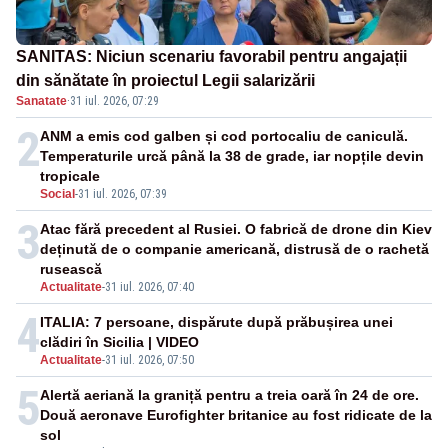
SANITAS: Niciun scenariu favorabil pentru angajații
din sănătate în proiectul Legii salarizării
Sanatate
·
31 iul. 2026, 07:29
2
ANM a emis cod galben și cod portocaliu de caniculă.
Temperaturile urcă până la 38 de grade, iar nopțile devin
tropicale
Social
-
31 iul. 2026, 07:39
3
Atac fără precedent al Rusiei. O fabrică de drone din Kiev
deținută de o companie americană, distrusă de o rachetă
rusească
Actualitate
-
31 iul. 2026, 07:40
4
ITALIA: 7 persoane, dispărute după prăbușirea unei
clădiri în Sicilia | VIDEO
Actualitate
-
31 iul. 2026, 07:50
5
Alertă aeriană la graniță pentru a treia oară în 24 de ore.
Două aeronave Eurofighter britanice au fost ridicate de la
sol