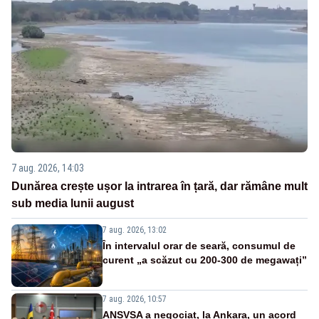
7 aug. 2026, 14:03
Dunărea crește ușor la intrarea în țară, dar rămâne mult
sub media lunii august
7 aug. 2026, 13:02
În intervalul orar de seară, consumul de
curent „a scăzut cu 200-300 de megawați”
7 aug. 2026, 10:57
ANSVSA a negociat, la Ankara, un acord