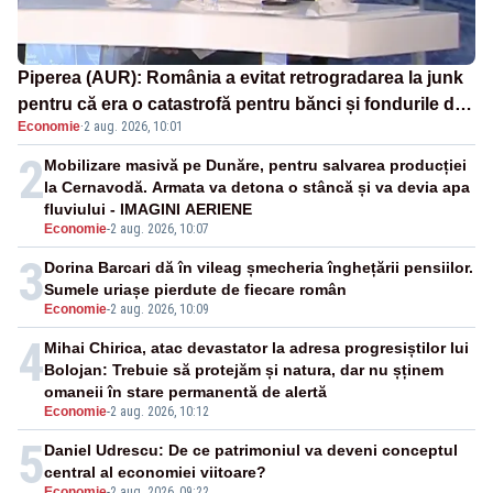
Piperea (AUR): România a evitat retrogradarea la junk
pentru că era o catastrofă pentru bănci și fondurile de
Economie
·
2 aug. 2026, 10:01
pensii
2
Mobilizare masivă pe Dunăre, pentru salvarea producției
la Cernavodă. Armata va detona o stâncă și va devia apa
fluviului - IMAGINI AERIENE
Economie
-
2 aug. 2026, 10:07
3
Dorina Barcari dă în vileag șmecheria înghețării pensiilor.
Sumele uriașe pierdute de fiecare român
Economie
-
2 aug. 2026, 10:09
4
Mihai Chirica, atac devastator la adresa progresiștilor lui
Bolojan: Trebuie să protejăm și natura, dar nu șținem
omaneii în stare permanentă de alertă
Economie
-
2 aug. 2026, 10:12
5
Daniel Udrescu: De ce patrimoniul va deveni conceptul
central al economiei viitoare?
Economie
-
2 aug. 2026, 09:22