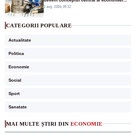
viitoare?
2 aug. 2026, 09:22
CATEGORII POPULARE
Actualitate
Politica
Economie
Social
Sport
Sanatate
MAI MULTE ȘTIRI DIN
ECONOMIE