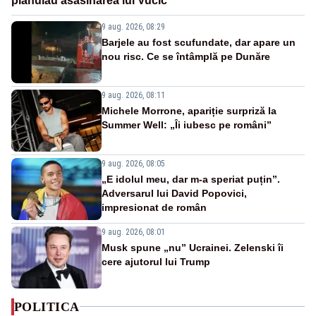
plănuiau asasinarea lui Vučić
9 aug. 2026, 08:29
Barjele au fost scufundate, dar apare un
nou risc. Ce se întâmplă pe Dunăre
9 aug. 2026, 08:11
Michele Morrone, apariție surpriză la
Summer Well: „Îi iubesc pe români”
9 aug. 2026, 08:05
„E idolul meu, dar m-a speriat puțin”.
Adversarul lui David Popovici,
impresionat de român
9 aug. 2026, 08:01
Musk spune „nu” Ucrainei. Zelenski îi
cere ajutorul lui Trump
POLITICA