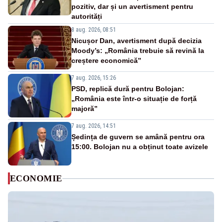
pozitiv, dar și un avertisment pentru
autorități
8 aug. 2026, 08:51
Nicușor Dan, avertisment după decizia
Moody’s: „România trebuie să revină la
creștere economică”
7 aug. 2026, 15:26
PSD, replică dură pentru Bolojan:
„România este într-o situație de forță
majoră”
7 aug. 2026, 14:51
Ședința de guvern se amână pentru ora
15:00. Bolojan nu a obținut toate avizele
ECONOMIE