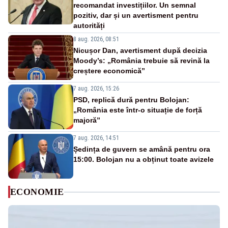
recomandat investițiilor. Un semnal
pozitiv, dar și un avertisment pentru
autorități
8 aug. 2026, 08:51
Nicușor Dan, avertisment după decizia
Moody’s: „România trebuie să revină la
creștere economică”
7 aug. 2026, 15:26
PSD, replică dură pentru Bolojan:
„România este într-o situație de forță
majoră”
7 aug. 2026, 14:51
Ședința de guvern se amână pentru ora
15:00. Bolojan nu a obținut toate avizele
ECONOMIE