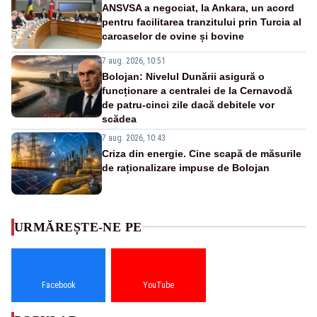
ANSVSA a negociat, la Ankara, un acord
pentru facilitarea tranzitului prin Turcia al
carcaselor de ovine și bovine
7 aug. 2026, 10:51
Bolojan: Nivelul Dunării asigură o
funcționare a centralei de la Cernavodă
de patru-cinci zile dacă debitele vor
scădea
7 aug. 2026, 10:43
Criza din energie. Cine scapă de măsurile
de raționalizare impuse de Bolojan
URMĂREȘTE-NE PE
Facebook
YouTube