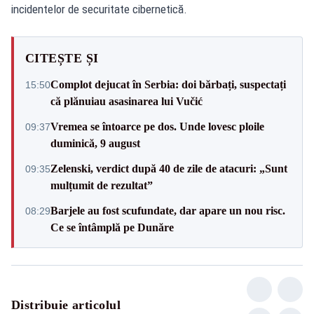
incidentelor de securitate cibernetică.
CITEȘTE ȘI
Complot dejucat în Serbia: doi bărbați, suspectați
15:50
că plănuiau asasinarea lui Vučić
Vremea se întoarce pe dos. Unde lovesc ploile
09:37
duminică, 9 august
Zelenski, verdict după 40 de zile de atacuri: „Sunt
09:35
mulțumit de rezultat”
Barjele au fost scufundate, dar apare un nou risc.
08:29
Ce se întâmplă pe Dunăre
Distribuie articolul