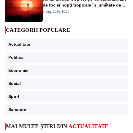
de foc și nopți tropicale în jumătate de
țară
2 aug. 2026, 10:25
CATEGORII POPULARE
Actualitate
Politica
Economie
Social
Sport
Sanatate
MAI MULTE ȘTIRI DIN
ACTUALITATE