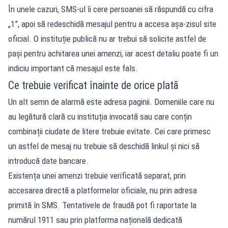
În unele cazuri, SMS-ul îi cere persoanei să răspundă cu cifra
„1”, apoi să redeschidă mesajul pentru a accesa așa-zisul site
oficial. O instituție publică nu ar trebui să solicite astfel de
pași pentru achitarea unei amenzi, iar acest detaliu poate fi un
indiciu important că mesajul este fals.
Ce trebuie verificat înainte de orice plată
Un alt semn de alarmă este adresa paginii. Domeniile care nu
au legătură clară cu instituția invocată sau care conțin
combinații ciudate de litere trebuie evitate. Cei care primesc
un astfel de mesaj nu trebuie să deschidă linkul și nici să
introducă date bancare.
Existența unei amenzi trebuie verificată separat, prin
accesarea directă a platformelor oficiale, nu prin adresa
primită în SMS. Tentativele de fraudă pot fi raportate la
numărul 1911 sau prin platforma națională dedicată