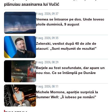
plănuiau asasinarea lui Vučić
9 aug. 2026, 09:37
Vremea se întoarce pe dos. Unde lovesc
ploile duminică, 9 august
9 aug. 2026, 09:35
Zelenski, verdict după 40 de zile de
atacuri: „Sunt mulțumit de rezultat”
9 aug. 2026, 08:29
Barjele au fost scufundate, dar apare un
nou risc. Ce se întâmplă pe Dunăre
9 aug. 2026, 08:11
Michele Morrone, apariție surpriză la
Summer Well: „Îi iubesc pe români”