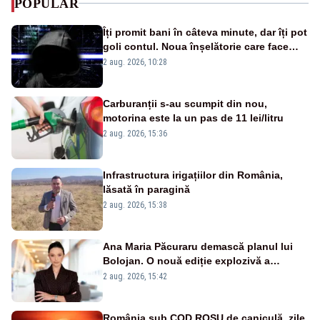
POPULAR
Îți promit bani în câteva minute, dar îți pot
goli contul. Noua înșelătorie care face
victime pe Facebook și WhatsApp
2 aug. 2026, 10:28
Carburanții s-au scumpit din nou,
motorina este la un pas de 11 lei/litru
2 aug. 2026, 15:36
Infrastructura irigațiilor din România,
lăsată în paragină
2 aug. 2026, 15:38
Ana Maria Păcuraru demască planul lui
Bolojan. O nouă ediție explozivă a
emisiunii „Miza Zilei” la Realitatea PLUS
2 aug. 2026, 15:42
România sub COD ROȘU de caniculă, zile