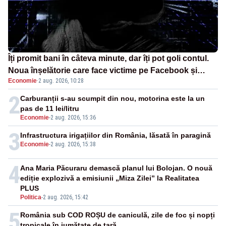
Îți promit bani în câteva minute, dar îți pot goli contul.
Noua înșelătorie care face victime pe Facebook și
Economie
·
2 aug. 2026, 10:28
WhatsApp
2
Carburanții s-au scumpit din nou, motorina este la un
pas de 11 lei/litru
Economie
-
2 aug. 2026, 15:36
3
Infrastructura irigațiilor din România, lăsată în paragină
Economie
-
2 aug. 2026, 15:38
4
Ana Maria Păcuraru demască planul lui Bolojan. O nouă
ediție explozivă a emisiunii „Miza Zilei” la Realitatea
PLUS
Politica
-
2 aug. 2026, 15:42
5
România sub COD ROȘU de caniculă, zile de foc și nopți
tropicale în jumătate de țară