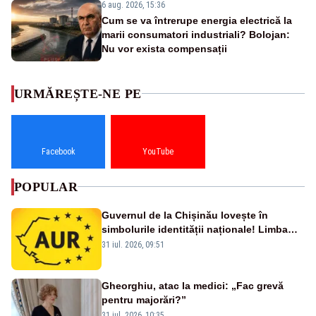
6 aug. 2026, 15:36
Cum se va întrerupe energia electrică la
marii consumatori industriali? Bolojan:
Nu vor exista compensații
URMĂREȘTE-NE PE
Facebook
YouTube
POPULAR
Guvernul de la Chișinău lovește în
simbolurile identității naționale! Limba
română nu se economisește! Limba
31 iul. 2026, 09:51
română se sărbătorește!
Gheorghiu, atac la medici: „Fac grevă
pentru majorări?”
31 iul. 2026, 10:35