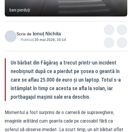
bani pierduți
Ionuț Nichita
Scris de
Publicat:
30 mai 2026, 10:14
Un bărbat din Făgăraș a trecut printr-un incident
neobișnuit după ce a pierdut pe șosea o geantă în
care se aflau 25.000 de euro și un laptop. Totul s-a
întâmplat în timp ce acesta se afla la volan, iar
portbagajul mașinii sale era deschis.
Momentul a fost surprins de o cameră de supraveghere,
imaginile arătând cum geanta cade pe carosabil fără ca
șoferul să observe imediat. La scurt timp, un alt bărbat aflat