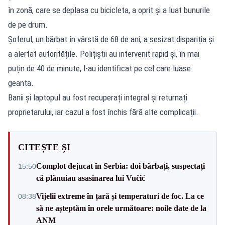
în zonă, care se deplasa cu bicicleta, a oprit și a luat bunurile
de pe drum.
Șoferul, un bărbat în vârstă de 68 de ani, a sesizat dispariția și
a alertat autoritățile. Polițiștii au intervenit rapid și, în mai
puțin de 40 de minute, l-au identificat pe cel care luase
geanta.
Banii și laptopul au fost recuperați integral și returnați
proprietarului, iar cazul a fost închis fără alte complicații.
CITEȘTE ȘI
Complot dejucat în Serbia: doi bărbați, suspectați
15:50
că plănuiau asasinarea lui Vučić
Vijelii extreme în țară și temperaturi de foc. La ce
08:38
să ne așteptăm în orele următoare: noile date de la
ANM