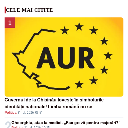
CELE MAI CITITE
1
Guvernul de la Chișinău lovește în simbolurile
identității naționale! Limba română nu se
Politica
·
31 iul. 2026, 09:51
economisește! Limba română se sărbătorește!
2
Gheorghiu, atac la medici: „Fac grevă pentru majorări?”
Politica
-
31 iul. 2026, 10:35