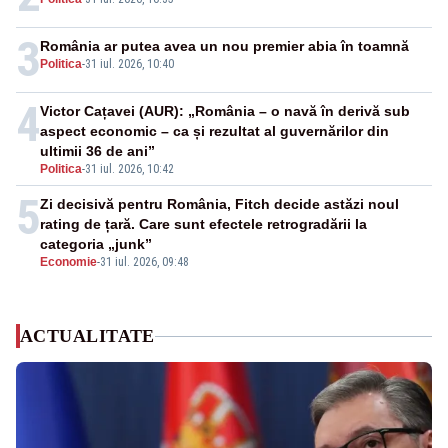
3
România ar putea avea un nou premier abia în toamnă
Politica
-
31 iul. 2026, 10:40
4
Victor Cațavei (AUR): „România – o navă în derivă sub
aspect economic – ca și rezultat al guvernărilor din
ultimii 36 de ani”
Politica
-
31 iul. 2026, 10:42
5
Zi decisivă pentru România, Fitch decide astăzi noul
rating de țară. Care sunt efectele retrogradării la
categoria „junk”
Economie
-
31 iul. 2026, 09:48
ACTUALITATE