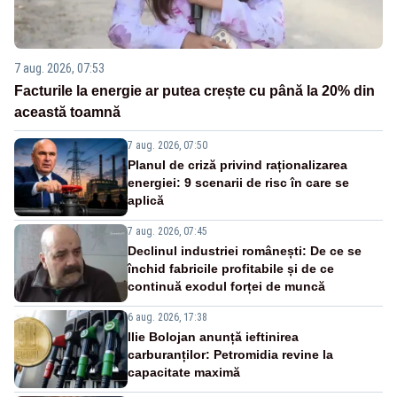
7 aug. 2026, 07:53
Facturile la energie ar putea crește cu până la 20% din
această toamnă
7 aug. 2026, 07:50
Planul de criză privind raționalizarea
energiei: 9 scenarii de risc în care se
aplică
7 aug. 2026, 07:45
Declinul industriei românești: De ce se
închid fabricile profitabile și de ce
continuă exodul forței de muncă
6 aug. 2026, 17:38
Ilie Bolojan anunță ieftinirea
carburanților: Petromidia revine la
capacitate maximă