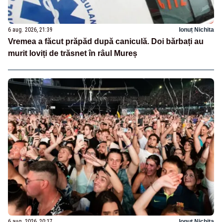
6 aug. 2026, 21:39
Ionuț Nichita
Vremea a făcut prăpăd după caniculă. Doi bărbați au
murit loviți de trăsnet în râul Mureș
6 aug. 2026, 20:17
Ionuț Nichita