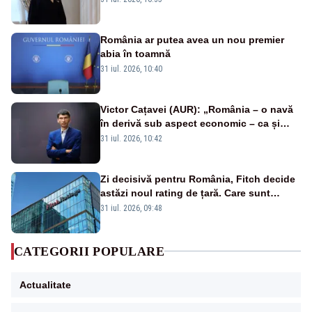
România ar putea avea un nou premier
abia în toamnă
31 iul. 2026, 10:40
Victor Cațavei (AUR): „România – o navă
în derivă sub aspect economic – ca și
rezultat al guvernărilor din ultimii 36 de
31 iul. 2026, 10:42
ani”
Zi decisivă pentru România, Fitch decide
astăzi noul rating de țară. Care sunt
efectele retrogradării la categoria „junk”
31 iul. 2026, 09:48
CATEGORII POPULARE
Actualitate