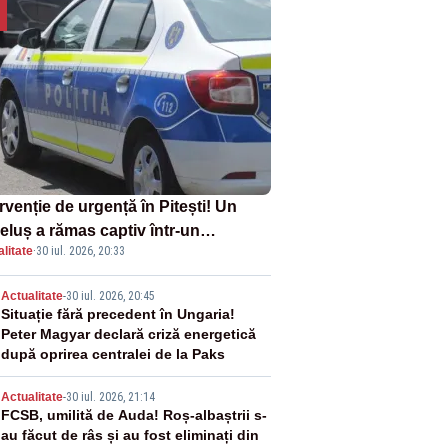
rvenție de urgență în Pitești! Un
eluș a rămas captiv într-un
litate
·
30 iul. 2026, 20:33
oturism din cauza unei defecțiuni
2
Actualitate
-
30 iul. 2026, 20:45
Situație fără precedent în Ungaria!
Peter Magyar declară criză energetică
după oprirea centralei de la Paks
3
Actualitate
-
30 iul. 2026, 21:14
FCSB, umilită de Auda! Roș-albaștrii s-
au făcut de râs și au fost eliminați din