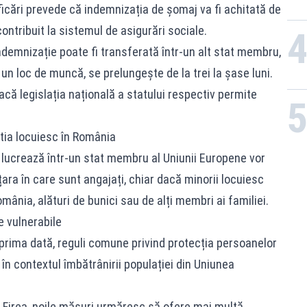
icări prevede că indemnizația de șomaj va fi achitată de
contribuit la sistemul de asigurări sociale.
ndemnizație poate fi transferată într-un alt stat membru,
ă un loc de muncă, se prelungește de la trei la șase luni.
acă legislația națională a statului respectiv permite
știa locuiesc în România
re lucrează într-un stat membru al Uniunii Europene vor
țara în care sunt angajați, chiar dacă minorii locuiesc
omânia, alături de bunici sau de alți membri ai familiei.
e vulnerabile
 prima dată, reguli comune privind protecția persoanelor
, în contextul îmbătrânirii populației din Uniunea
a Firea, noile măsuri urmăresc să ofere mai multă