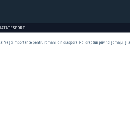
NATATE
SPORT
ea: Vești importante pentru românii din diaspora. Noi drepturi privind șomajul și a