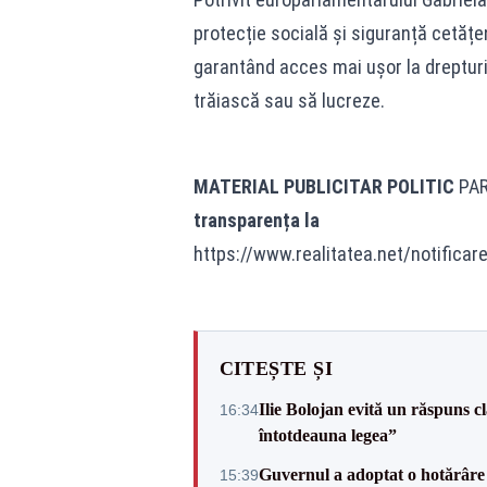
protecție socială și siguranță cetățe
garantând acces mai ușor la drepturil
trăiască sau să lucreze.
MATERIAL PUBLICITAR POLITIC
PA
transparența la
https://www.realitatea.net/notificar
CITEȘTE ȘI
Ilie Bolojan evită un răspuns c
16:34
întotdeauna legea”
Guvernul a adoptat o hotărâre 
15:39