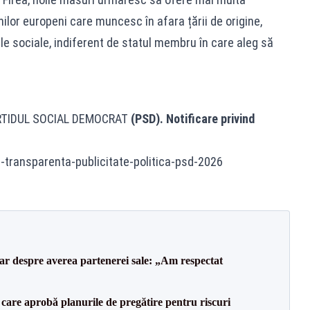
nilor europeni care muncesc în afara țării de origine,
e sociale, indiferent de statul membru în care aleg să
RTIDUL SOCIAL DEMOCRAT
(PSD). Notificare privind
e-transparenta-publicitate-politica-psd-2026
lar despre averea partenerei sale: „Am respectat
care aprobă planurile de pregătire pentru riscuri