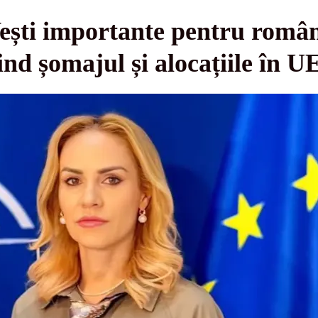
ești importante pentru român
ind șomajul și alocațiile în U