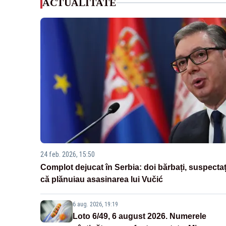
ACTUALITATE
24 feb. 2026, 15:50
Complot dejucat în Serbia: doi bărbați, suspectaț
că plănuiau asasinarea lui Vučić
6 aug. 2026, 19:19
Loto 6/49, 6 august 2026. Numerele