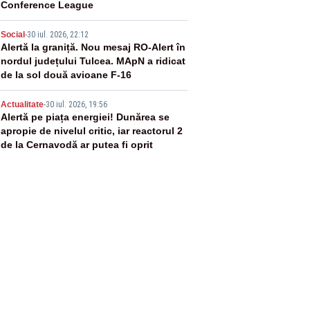
Conference League
4
Social
-
30 iul. 2026, 22:12
Alertă la graniță. Nou mesaj RO-Alert în
nordul județului Tulcea. MApN a ridicat
de la sol două avioane F-16
5
Actualitate
-
30 iul. 2026, 19:56
Alertă pe piața energiei! Dunărea se
apropie de nivelul critic, iar reactorul 2
de la Cernavodă ar putea fi oprit