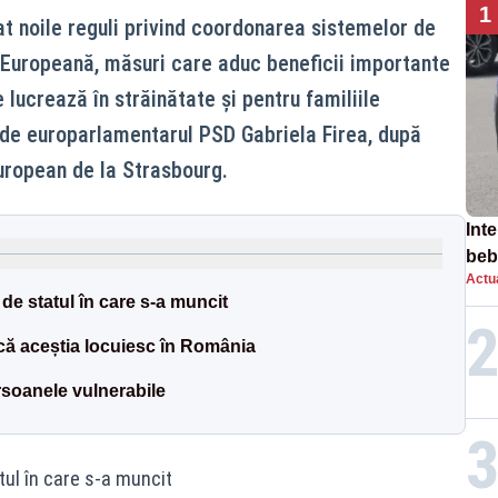
1
 noile reguli privind coordonarea sistemelor de
 Europeană, măsuri care aduc beneficii importante
lucrează în străinătate și pentru familiile
 de europarlamentarul PSD Gabriela Firea, după
 european de la Strasbourg.
Inte
beb
Actua
aut
 de statul în care s-a muncit
acă aceștia locuiesc în România
rsoanele vulnerabile
tul în care s-a muncit