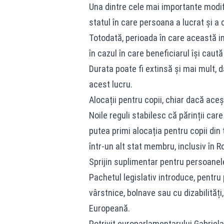
Una dintre cele mai importante modif
statul în care persoana a lucrat și a 
Totodată, perioada în care această i
în cazul în care beneficiarul își caut
Durata poate fi extinsă și mai mult, d
acest lucru.
Alocații pentru copii, chiar dacă ace
Noile reguli stabilesc că părinții ca
putea primi alocația pentru copii din 
într-un alt stat membru, inclusiv în R
Sprijin suplimentar pentru persoanel
Pachetul legislativ introduce, pentru
vârstnice, bolnave sau cu dizabilități
Europeană.
Potrivit europarlamentarului Gabriel