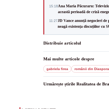
Ana Maria Păcuraru: Televiziune
15:18
această perioadă de criză enege
JD Vance anunță negocieri de pa
11:27
neagă existența discuțiilor cu 
Distribuie articolul
Mai multe articole despre
gabriela firea
românii din Diaspora
Urmărește știrile Realitatea de Br