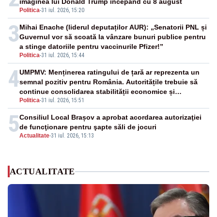
imaginea lui Donald Trump începând cu 8 august
Politica
-
31 iul. 2026, 15:20
3
Mihai Enache (liderul deputaților AUR): „Senatorii PNL și
Guvernul vor să scoată la vânzare bunuri publice pentru
a stinge datoriile pentru vaccinurile Pfizer!”
Politica
-
31 iul. 2026, 15:44
4
UMPMV: Menținerea ratingului de țară ar reprezenta un
semnal pozitiv pentru România. Autoritățile trebuie să
continue consolidarea stabilității economice și
Politica
-
31 iul. 2026, 15:51
financiare
5
Consiliul Local Brașov a aprobat acordarea autorizaţiei
de funcţionare pentru şapte săli de jocuri
Actualitate
-
31 iul. 2026, 15:13
ACTUALITATE