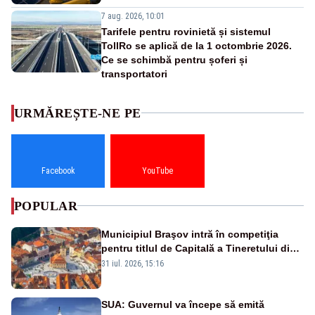
7 aug. 2026, 10:01
Tarifele pentru rovinietă și sistemul
TollRo se aplică de la 1 octombrie 2026.
Ce se schimbă pentru șoferi și
transportatori
URMĂREȘTE-NE PE
Facebook
YouTube
POPULAR
Municipiul Braşov intră în competiţia
pentru titlul de Capitală a Tineretului din
România 2028
31 iul. 2026, 15:16
SUA: Guvernul va începe să emită