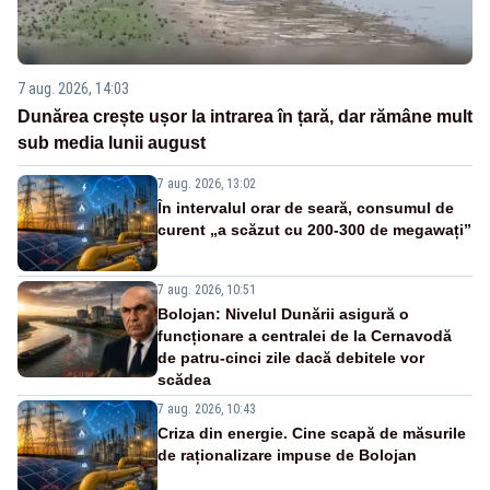
7 aug. 2026, 14:03
Dunărea crește ușor la intrarea în țară, dar rămâne mult
sub media lunii august
7 aug. 2026, 13:02
În intervalul orar de seară, consumul de
curent „a scăzut cu 200-300 de megawați”
7 aug. 2026, 10:51
Bolojan: Nivelul Dunării asigură o
funcționare a centralei de la Cernavodă
de patru-cinci zile dacă debitele vor
scădea
7 aug. 2026, 10:43
Criza din energie. Cine scapă de măsurile
de raționalizare impuse de Bolojan