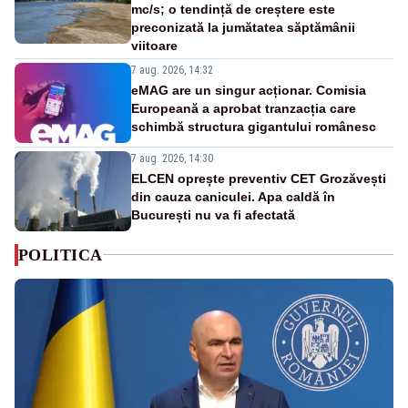
mc/s; o tendință de creștere este
preconizată la jumătatea săptămânii
viitoare
7 aug. 2026, 14:32
eMAG are un singur acționar. Comisia
Europeană a aprobat tranzacția care
schimbă structura gigantului românesc
7 aug. 2026, 14:30
ELCEN oprește preventiv CET Grozăvești
din cauza caniculei. Apa caldă în
București nu va fi afectată
POLITICA