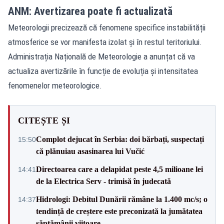
ANM: Avertizarea poate fi actualizată
Meteorologii precizează că fenomene specifice instabilității
atmosferice se vor manifesta izolat și în restul teritoriului.
Administrația Națională de Meteorologie a anunțat că va
actualiza avertizările în funcție de evoluția și intensitatea
fenomenelor meteorologice.
CITEȘTE ȘI
Complot dejucat în Serbia: doi bărbați, suspectați
15:50
că plănuiau asasinarea lui Vučić
Directoarea care a delapidat peste 4,5 milioane lei
14:41
de la Electrica Serv - trimisă în judecată
Hidrologi: Debitul Dunării rămâne la 1.400 mc/s; o
14:37
tendință de creștere este preconizată la jumătatea
săptămânii viitoare