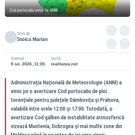
Cod portocaliu emis de ANM
Scris de
Stoica Marian
Publicat
Sursă
9 iul. 2026, 11:05
realitatea.net
Administrația Națională de Meteorologie (ANM) a
emis joi o avertizare Cod portocaliu de ploi
torențiale pentru județele Dâmbovița și Prahova,
valabilă între orele 12:00 și 17:00. Totodată, o
avertizare Cod galben de instabilitate atmosferică
vizează Muntenia, Dobrogea și mai multe zone din
Moldova până în noaptea de joi spre vineri.