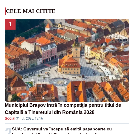
CELE MAI CITITE
1
Municipiul Braşov intră în competiţia pentru titlul de
Capitală a Tineretului din România 2028
Social
·
31 iul. 2026, 15:16
2
SUA: Guvernul va începe să emită paşapoarte cu