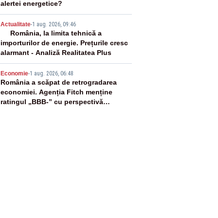
alertei energetice?
4
Actualitate
-
1 aug. 2026, 09:46
România, la limita tehnică a
importurilor de energie. Prețurile cresc
alarmant - Analiză Realitatea Plus
5
Economie
-
1 aug. 2026, 06:48
România a scăpat de retrogradarea
economiei. Agenția Fitch menține
ratingul „BBB-” cu perspectivă
negativă