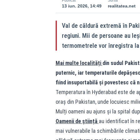
Publicat
Sursă
13 iun. 2026, 14:49
realitatea.net
Val de căldură extremă în Paki
regiuni. Mii de persoane au leș
termometrele vor înregistra la 
Mai multe localități
din sudul Pakist
puternic, iar temperaturile depășesc
fiind insuportabilă și povestesc că ni
Temperatura în Hyderabad este de ap
oraș din Pakistan, unde locuiesc milio
Mulți oameni au ajuns și la spital dup
Oamenii de știință
au identificat în r
mai vulnerabile la schimbările climat