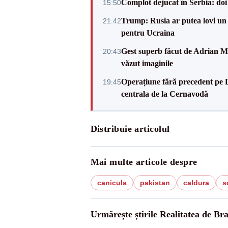
Complot dejucat în Serbia: doi 
15:50
Trump: Rusia ar putea lovi un
21:42
pentru Ucraina
Gest superb făcut de Adrian Mu
20:43
văzut imaginile
Operațiune fără precedent pe 
19:45
centrala de la Cernavodă
Distribuie articolul
Mai multe articole despre
canicula
pakistan
caldura
s
Urmărește știrile Realitatea de Br