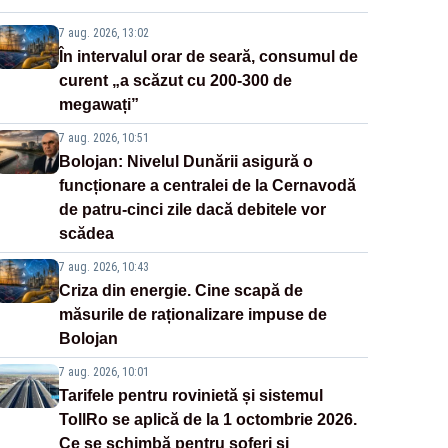
7 aug. 2026, 13:02
În intervalul orar de seară, consumul de
curent „a scăzut cu 200-300 de
megawați”
7 aug. 2026, 10:51
Bolojan: Nivelul Dunării asigură o
funcționare a centralei de la Cernavodă
de patru-cinci zile dacă debitele vor
scădea
7 aug. 2026, 10:43
Criza din energie. Cine scapă de
măsurile de raționalizare impuse de
Bolojan
7 aug. 2026, 10:01
Tarifele pentru rovinietă și sistemul
TollRo se aplică de la 1 octombrie 2026.
Ce se schimbă pentru șoferi și