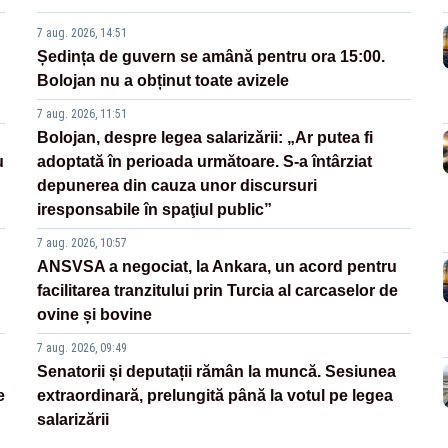
7 aug. 2026, 14:51
Ședința de guvern se amână pentru ora 15:00.
Bolojan nu a obținut toate avizele
7 aug. 2026, 11:51
Bolojan, despre legea salarizării: „Ar putea fi
u
adoptată în perioada următoare. S-a întârziat
depunerea din cauza unor discursuri
iresponsabile în spaţiul public”
7 aug. 2026, 10:57
ANSVSA a negociat, la Ankara, un acord pentru
facilitarea tranzitului prin Turcia al carcaselor de
ovine și bovine
7 aug. 2026, 09:49
Senatorii și deputații rămân la muncă. Sesiunea
e
extraordinară, prelungită până la votul pe legea
salarizării