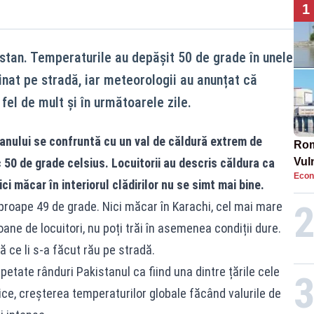
1
stan. Temperaturile au depășit 50 de grade în unele
inat pe stradă, iar meteorologii au anunțat că
fel de mult și în următoarele zile.
anului se confruntă cu un val de căldură extrem de
Rom
 50 de grade celsius. Locuitorii au descris căldura ca
Vul
Econ
pun
ci măcar în interiorul clădirilor nu se simt mai bine.
cun
roape 49 de grade. Nici măcar în Karachi, cel mai mare
ane de locuitori, nu poți trăi în asemenea condiții dure.
ă ce li s-a făcut rău pe stradă.
epetate rânduri Pakistanul ca fiind una dintre țările cele
ice, creșterea temperaturilor globale făcând valurile de