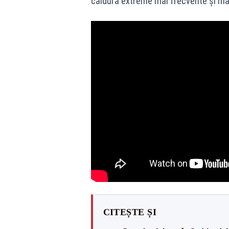
căldură extreme mai frecvente și mai
CITEȘTE ȘI