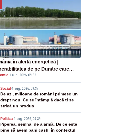
ânia în alertă energetică |
nerabilitatea de pe Dunăre care
omie
·
1 aug. 2026, 09:32
e în pericol Centrala Cernavodă era
oscută de pe vremea lui Ceaușescu
2
Social
-
1 aug. 2026, 09:37
De azi, milioane de români primesc un
drept nou. Ce se întâmplă dacă ți se
strică un produs
3
Politica
-
1 aug. 2026, 09:39
Piperea, semnal de alarmă. De ce este
bine să avem bani cash, în contextul