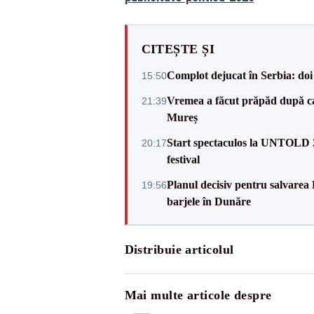
CITEȘTE ȘI
Complot dejucat în Serbia: doi 
15:50
Vremea a făcut prăpăd după cani
21:39
Mureș
Start spectaculos la UNTOLD 20
20:17
festival
Planul decisiv pentru salvarea
19:56
barjele în Dunăre
Distribuie articolul
Mai multe articole despre