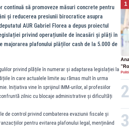
1
or continuă să promoveze măsuri concrete pentru
âni și reducerea presiunii birocratice asupra
 deputatul AUR Gabriel Florea a depus proiectul
gislației privind operațiunile de încasări și plăți în
e majorarea plafonului plăților cash de la 5.000 de
Ana 
”Ro
lilor privind plățile în numerar și adaptarea legislației la
Polit
pre
ițiile în care actualele limite au rămas mult în urma
e. Inițiativa vine în sprijinul IMM-urilor, al profesiilor
confruntă zilnic cu blocaje administrative și dificultăți
e de control privind combaterea evaziunii fiscale și
ranzacțiilor pentru evitarea plafonului legal, menținând