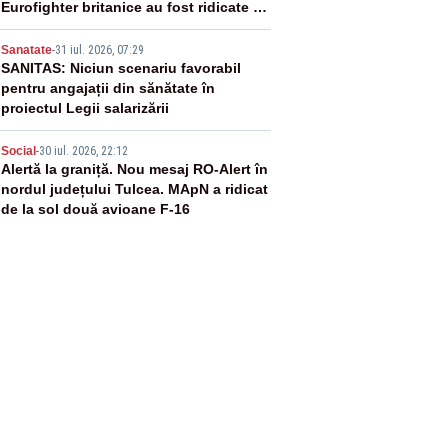
Eurofighter britanice au fost ridicate de
la sol
4
Sanatate
-
31 iul. 2026, 07:29
SANITAS: Niciun scenariu favorabil
pentru angajații din sănătate în
proiectul Legii salarizării
5
Social
-
30 iul. 2026, 22:12
Alertă la graniță. Nou mesaj RO-Alert în
nordul județului Tulcea. MApN a ridicat
de la sol două avioane F-16