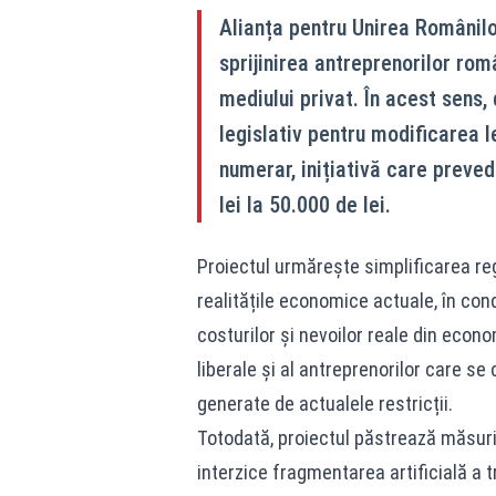
Alianța pentru Unirea Românil
sprijinirea antreprenorilor rom
mediului privat. În acest sens,
legislativ pentru modificarea le
numerar, inițiativă care preved
lei la 50.000 de lei.
Proiectul urmărește simplificarea regu
realitățile economice actuale, în cond
costurilor și nevoilor reale din economi
liberale și al antreprenorilor care se 
generate de actualele restricții.
Totodată, proiectul păstrează măsuril
interzice fragmentarea artificială a t