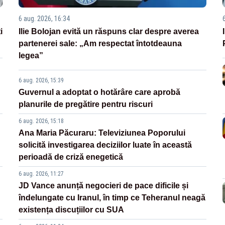
6 aug. 2026, 16:34
i
Ilie Bolojan evită un răspuns clar despre averea
partenerei sale: „Am respectat întotdeauna
legea”
6 aug. 2026, 15:39
Guvernul a adoptat o hotărâre care aprobă
planurile de pregătire pentru riscuri
6 aug. 2026, 15:18
Ana Maria Păcuraru: Televiziunea Poporului
solicită investigarea deciziilor luate în această
perioadă de criză enegetică
6 aug. 2026, 11:27
JD Vance anunță negocieri de pace dificile și
îndelungate cu Iranul, în timp ce Teheranul neagă
existența discuțiilor cu SUA