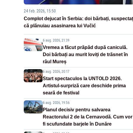
24 feb. 2026, 15:50
Complot dejucat în Serbia: doi bărbați, suspectaț
că plănuiau asasinarea lui Vučić
6 aug. 2026, 21:39
Vremea a făcut prăpăd după caniculă.
Doi bărbați au murit loviți de trăsnet în
râul Mureș
6 aug. 2026, 20:17
Start spectaculos la UNTOLD 2026.
Artistul-surpriză care deschide prima
seară de festival
6 aug. 2026, 19:56
Planul decisiv pentru salvarea
Reactorului 2 de la Cernavodă. Cum vor
fi scufundate barjele în Dunăre