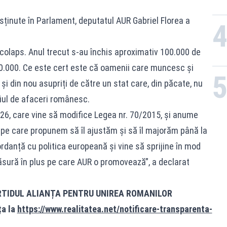
sținute în Parlament, deputatul AUR Gabriel Florea a
colaps. Anul trecut s-au închis aproximativ 100.000 de
10.000. Ce este cert este că oamenii care muncesc și
și din nou asupriți de către un stat care, din păcate, nu
ul de afaceri românesc.
6, care vine să modifice Legea nr. 70/2015, și anume
i, pe care propunem să îl ajustăm și să îl majorăm până la
rdanță cu politica europeană și vine să sprijine în mod
măsură în plus pe care AUR o promovează”, a declarat
RTIDUL ALIANȚA PENTRU UNIREA ROMANILOR
ța la
https://www.realitatea.net/notificare-transparenta-