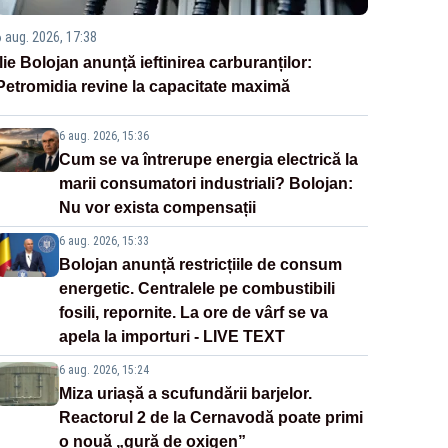
6 aug. 2026, 17:38
Ilie Bolojan anunță ieftinirea carburanților:
Petromidia revine la capacitate maximă
6 aug. 2026, 15:36
Cum se va întrerupe energia electrică la
marii consumatori industriali? Bolojan:
Nu vor exista compensații
6 aug. 2026, 15:33
Bolojan anunță restricțiile de consum
energetic. Centralele pe combustibili
fosili, repornite. La ore de vârf se va
apela la importuri - LIVE TEXT
6 aug. 2026, 15:24
Miza uriașă a scufundării barjelor.
Reactorul 2 de la Cernavodă poate primi
o nouă „gură de oxigen”