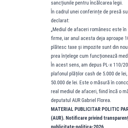
sancțiunile pentru încălcarea legii.
În cadrul unei conferințe de presă su
declarat:
„Mediul de afaceri românesc este în 
firme, iar anul acesta deja aproape 
plătesc taxe și impozite sunt din nou 
prea înțelege cum funcționează medi
În acest sens, am depus PL-x 110/202
plafonul plăților cash de 5.000 de le
50.000 de lei. Este o măsură în conco
real mediul de afaceri, fiind încă o 
deputatul AUR Gabriel Florea.
MATERIAL PUBLICITAR POLITIC PA
(AUR). Notificare privind transparen
publicitate-politica-2026