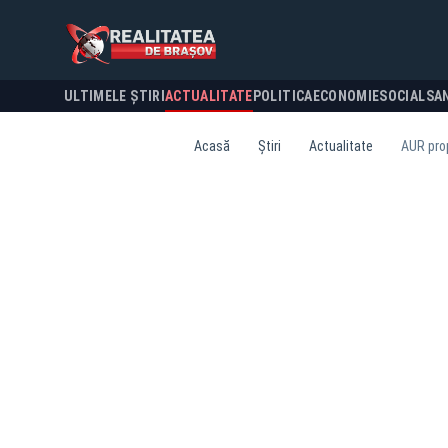
ULTIMELE ȘTIRI
ACTUALITATE
POLITICA
ECONOMIE
SOCIAL
SA
Acasă
Știri
Actualitate
AUR prop