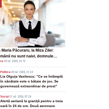
Maria Păcuraru, la Miza Zilei:
mânii nu sunt naivi, domnule
ica
·
30 iul. 2026, 22:15
mier Bolojan”
2
Politica
-
30 iul. 2026, 23:24
Lia Olguța Vasilescu: ”Ce se întâmplă
în sănătate este o bătaie de joc. Se
guvernează extraordinar de prost”
3
Social
-
31 iul. 2026, 07:24
Alertă aeriană la graniță pentru a treia
oară în 24 de ore. Două aeronave