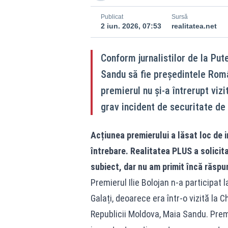
Publicat
Sursă
2 iun. 2026, 07:53
realitatea.net
Conform jurnalistilor de la Pute
Sandu să fie președintele Român
premierul nu și-a întrerupt viz
grav incident de securitate de l
Acțiunea premierului a lăsat loc de 
întrebare. Realitatea PLUS a solicit
subiect, dar nu am primit încă răspu
Premierul Ilie Bolojan n-a participat 
Galați, deoarece era într-o vizită la 
Republicii Moldova, Maia Sandu. Prem