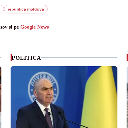
r
republica moldova
asov și pe
Google News
POLITICA