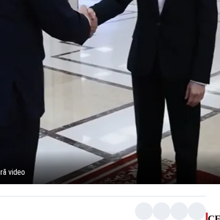
ură video
CE