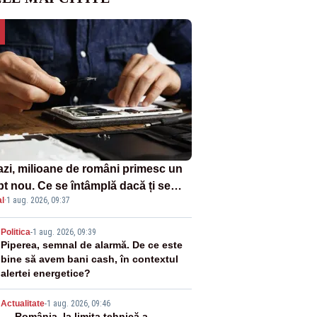
azi, milioane de români primesc un
pt nou. Ce se întâmplă dacă ți se
l
·
1 aug. 2026, 09:37
ică un produs
2
Politica
-
1 aug. 2026, 09:39
Piperea, semnal de alarmă. De ce este
bine să avem bani cash, în contextul
alertei energetice?
Actualitate
-
1 aug. 2026, 09:46
România, la limita tehnică a