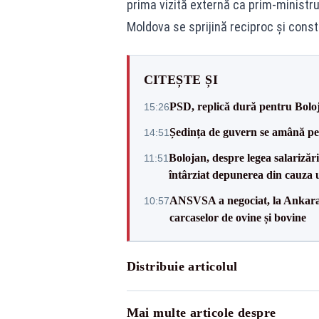
prima vizită externă ca prim-ministr
Moldova se sprijină reciproc și cons
CITEȘTE ȘI
PSD, replică dură pentru Boloj
15:26
Ședința de guvern se amână pen
14:51
Bolojan, despre legea salarizăr
11:51
întârziat depunerea din cauza u
ANSVSA a negociat, la Ankara, 
10:57
carcaselor de ovine și bovine
Distribuie articolul
Mai multe articole despre