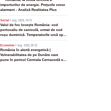
3
importurilor de energie. Prețurile cresc
alarmant - Analiză Realitatea Plus
4
Social
-
1 aug. 2026, 10:15
Valul de foc lovește România: cod
portocaliu de caniculă, urmat de cod
roșu duminică. Temperaturile urcă spre
40°C
5
Economie
-
1 aug. 2026, 09:32
România în alertă energetică |
Vulnerabilitatea de pe Dunăre care
pune în pericol Centrala Cernavodă era
cunoscută de pe vremea lui Ceaușescu