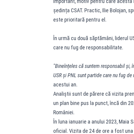
important, motiv pentru care acesta n
ședința CSAT. Practic, Ilie Bolojan, s
este prioritară pentru el.
În urmă cu două săptămâni, liderul US
care nu fug de responsabilitate.
"Bineînțeles că suntem responsabil și, în
USR și PNL sunt partide care nu fug de 
acestui an.
Analiștii sunt de părere că vizita prem
un plan bine pus la punct, încă din 2
României.
În luna ianuarie a anului 2023, Maia S
oficial. Vizita de 24 de ore a fost un