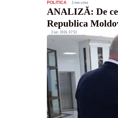
·
POLITICA
2 min citire
ANALIZĂ: De ce nu
Republica Moldov
2 iun. 2026, 07:53