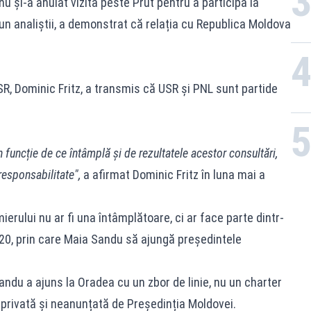
u și-a anulat vizita peste Prut pentru a participa la
pun analiștii, a demonstrat că relația cu Republica Moldova
R, Dominic Fritz, a transmis că USR și PNL sunt partide
 funcție de ce întâmplă și de rezultatele acestor consultări,
responsabilitate",
a afirmat Dominic Fritz în luna mai a
ierului nu ar fi una întâmplătoare, ci ar face parte dintr-
020, prin care Maia Sandu să ajungă președintele
andu a ajuns la Oradea cu un zbor de linie, nu un charter
a privată și neanunțată de Președinția Moldovei.