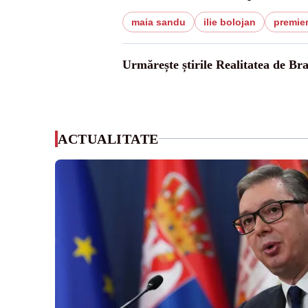
maia sandu
ilie bolojan
premie
Urmărește știrile Realitatea de Br
ACTUALITATE