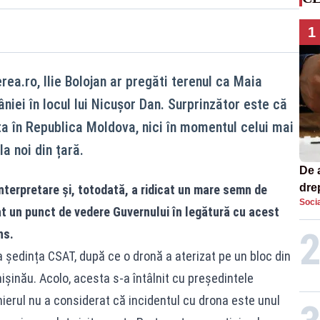
1
rea.ro, Ilie Bolojan ar pregăti terenul ca Maia
iei în locul lui Nicușor Dan. Surprinzător este că
ita în Republica Moldova, nici în momentul celui mai
a noi din țară.
De 
dre
interpretare și, totodată, a ridicat un mare semn de
Socia
str
at un punct de vedere Guvernului în legătură cu acest
ns.
la ședința CSAT, după ce o dronă a aterizat pe un bloc din
Chișinău. Acolo, acesta s-a întâlnit cu președintele
ierul nu a considerat că incidentul cu drona este unul