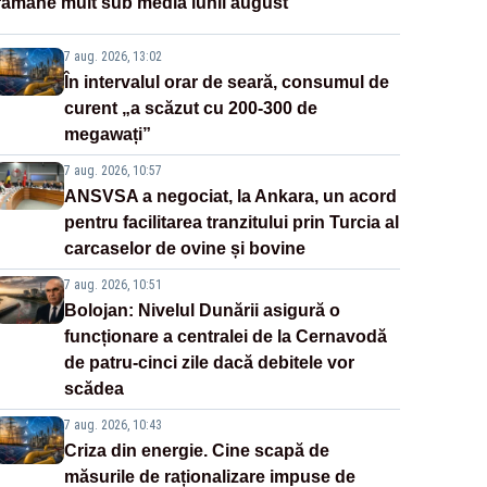
rămâne mult sub media lunii august
7 aug. 2026, 13:02
În intervalul orar de seară, consumul de
curent „a scăzut cu 200-300 de
megawați”
7 aug. 2026, 10:57
ANSVSA a negociat, la Ankara, un acord
pentru facilitarea tranzitului prin Turcia al
carcaselor de ovine și bovine
7 aug. 2026, 10:51
Bolojan: Nivelul Dunării asigură o
funcționare a centralei de la Cernavodă
de patru-cinci zile dacă debitele vor
scădea
7 aug. 2026, 10:43
Criza din energie. Cine scapă de
măsurile de raționalizare impuse de