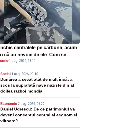
închis centralele pe cărbune, acum
n că au nevoie de ele. Cum se
omie
·
1 aug. 2026, 18:11
ează vina în plină criză energetică
2
Social
-
1 aug. 2026, 23:10
Dunărea a secat atât de mult încât a
scos la suprafață nave naziste din al
doilea război mondial
3
Economie
-
2 aug. 2026, 09:22
Daniel Udrescu: De ce patrimoniul va
deveni conceptul central al economiei
viitoare?