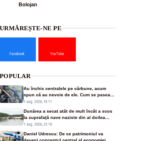
Bolojan
URMĂREȘTE-NE PE
Facebook
YouTube
POPULAR
Au închis centralele pe cărbune, acum
spun că au nevoie de ele. Cum se pasează
vina în plină criză energetică
1 aug. 2026, 18:11
Dunărea a secat atât de mult încât a scos
la suprafață nave naziste din al doilea
război mondial
1 aug. 2026, 23:10
Daniel Udrescu: De ce patrimoniul va
deveni conceptul central al economiei