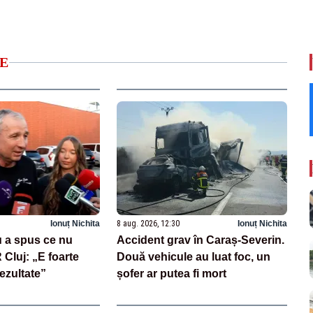
E
Ionuț Nichita
8 aug. 2026, 12:30
Ionuț Nichita
 a spus ce nu
Accident grav în Caraș-Severin.
Cluj: „E foarte
Două vehicule au luat foc, un
rezultate”
șofer ar putea fi mort