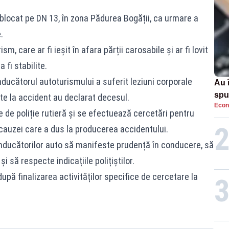
 blocat pe DN 13, în zona Pădurea Bogății, ca urmare a
.
m, care ar fi ieșit în afara părții carosabile și ar fi lovit
 fi stabilite.
nducătorul autoturismului a suferit leziuni corporale
Au 
spu
te la accident au declarat decesul.
Econ
pas
e de poliție rutieră și se efectuează cercetări pentru
a cauzei care a dus la producerea accidentului.
nducătorilor auto să manifeste prudență în conducere, să
i să respecte indicațiile polițiștilor.
 după finalizarea activităților specifice de cercetare la