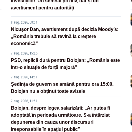
investițiilor. Un semnal pozitiv, dar și un
avertisment pentru autorități
8 aug. 2026, 08:51
Nicușor Dan, avertisment după decizia Moody’s:
„România trebuie să revină la creștere
economică”
7 aug. 2026, 15:26
PSD, replică dură pentru Bolojan: „România este
într-o situație de forță majoră”
7 aug. 2026, 14:51
Ședința de guvern se amână pentru ora 15:00.
Bolojan nu a obținut toate avizele
7 aug. 2026, 11:51
Bolojan, despre legea salarizării: „Ar putea fi
adoptată în perioada următoare. S-a întârziat
depunerea din cauza unor discursuri
iresponsabile în spaţiul public”