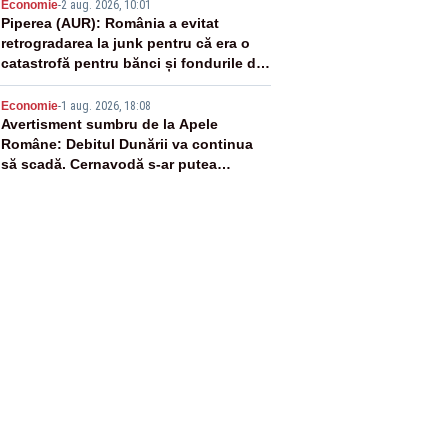
4
Economie
-
2 aug. 2026, 10:01
Piperea (AUR): România a evitat
retrogradarea la junk pentru că era o
catastrofă pentru bănci și fondurile de
pensii
5
Economie
-
1 aug. 2026, 18:08
Avertisment sumbru de la Apele
Române: Debitul Dunării va continua
să scadă. Cernavodă s-ar putea
închide în 4 zile