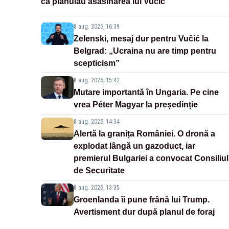
că plănuiau asasinarea lui Vučić
8 aug. 2026, 16:39
Zelenski, mesaj dur pentru Vučić la
Belgrad: „Ucraina nu are timp pentru
scepticism”
8 aug. 2026, 15:42
Mutare importantă în Ungaria. Pe cine
vrea Péter Magyar la președinție
8 aug. 2026, 14:34
Alertă la granița României. O dronă a
explodat lângă un gazoduct, iar
premierul Bulgariei a convocat Consiliul
de Securitate
8 aug. 2026, 13:35
Groenlanda îi pune frână lui Trump.
Avertisment dur după planul de foraj