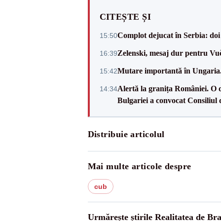
CITEȘTE ȘI
Complot dejucat în Serbia: doi 
15:50
Zelenski, mesaj dur pentru Vuč
16:39
Mutare importantă în Ungaria. 
15:42
Alertă la granița României. O 
14:34
Bulgariei a convocat Consiliul 
Distribuie articolul
Mai multe articole despre
cub
Urmărește știrile Realitatea de Br