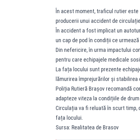
În acest moment, traficul rutier este
producerii unui accident de circulație
În accident a fost implicat un autoturis
un cap de pod în condiții ce urmează a
Din nefericire, în urma impactului co
pentru care echipajele medicale sosi
La fața locului sunt prezente echipaj
lămurirea împrejurărilor și stabilire
Poliția Rutieră Brașov recomandă co
adapteze viteza la condițiile de drum ș
Circulația va fi reluată în scurt timp,
fața locului.
Sursa: Realitatea de Brasov