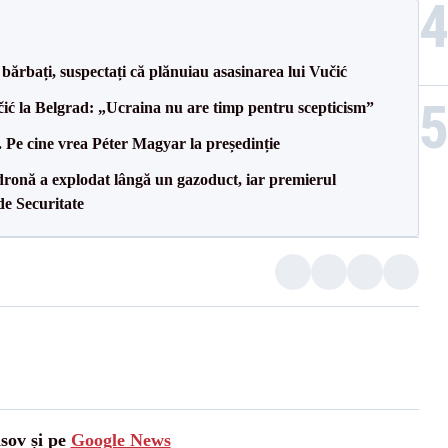
bărbați, suspectați că plănuiau asasinarea lui Vučić
ić la Belgrad: „Ucraina nu are timp pentru scepticism”
Pe cine vrea Péter Magyar la președinție
dronă a explodat lângă un gazoduct, iar premierul
de Securitate
asov și pe
Google News