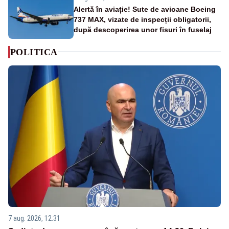
Alertă în aviație! Sute de avioane Boeing
737 MAX, vizate de inspecții obligatorii,
după descoperirea unor fisuri în fuselaj
POLITICA
7 aug. 2026, 12:31