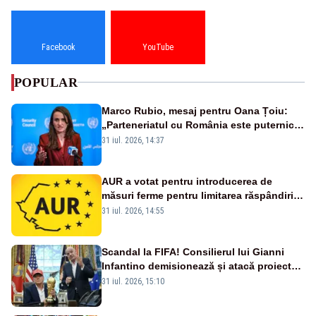
Facebook
YouTube
POPULAR
Marco Rubio, mesaj pentru Oana Țoiu:
„Parteneriatul cu România este puternic
și prețuit”
31 iul. 2026, 14:37
AUR a votat pentru introducerea de
măsuri ferme pentru limitarea răspândirii
virusului pestei porcine africane
31 iul. 2026, 14:55
Scandal la FIFA! Consilierul lui Gianni
Infantino demisionează și atacă proiectul
privind investitorii străini
31 iul. 2026, 15:10