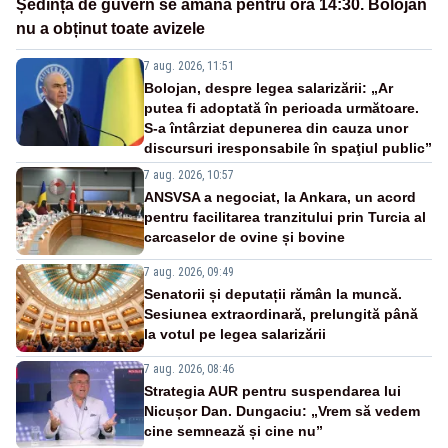
Ședința de guvern se amână pentru ora 14:30. Bolojan
nu a obținut toate avizele
7 aug. 2026, 11:51
Bolojan, despre legea salarizării: „Ar
putea fi adoptată în perioada următoare.
S-a întârziat depunerea din cauza unor
discursuri iresponsabile în spaţiul public”
7 aug. 2026, 10:57
ANSVSA a negociat, la Ankara, un acord
pentru facilitarea tranzitului prin Turcia al
carcaselor de ovine și bovine
7 aug. 2026, 09:49
Senatorii și deputații rămân la muncă.
Sesiunea extraordinară, prelungită până
la votul pe legea salarizării
7 aug. 2026, 08:46
Strategia AUR pentru suspendarea lui
Nicușor Dan. Dungaciu: „Vrem să vedem
cine semnează și cine nu”