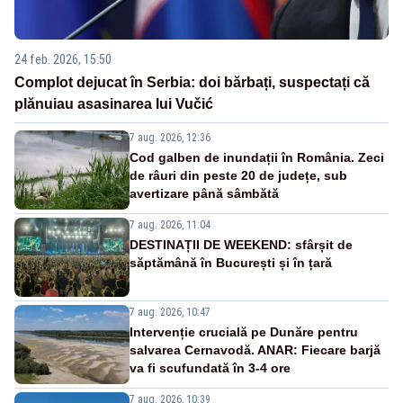
24 feb. 2026, 15:50
Complot dejucat în Serbia: doi bărbați, suspectați că
plănuiau asasinarea lui Vučić
7 aug. 2026, 12:36
Cod galben de inundații în România. Zeci
de râuri din peste 20 de județe, sub
avertizare până sâmbătă
7 aug. 2026, 11:04
DESTINAȚII DE WEEKEND: sfârșit de
săptămână în București și în țară
7 aug. 2026, 10:47
Intervenție crucială pe Dunăre pentru
salvarea Cernavodă. ANAR: Fiecare barjă
va fi scufundată în 3-4 ore
7 aug. 2026, 10:39