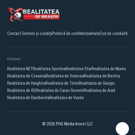
Contact
Termeni și condiții
Politică de confidențialitate
Cod de conduită
Parteneri:
Realitatea.NET
Realitatea Sportiva
Realitatea Star
Realitatea de Mures
Realitatea de Covasna
Realitatea de Vrancea
Realitatea de Bistrita
Realitatea de Harghita
Realitatea de Timis
Realitatea de Giurgiu
Realitatea de Olt
Realitatea de Caras-Severin
Realitatea de Arad
Realitatea de Dambovita
Realitatea de Vaslui
© 2026 PHG Media Invest LLC
Facebook
YouTube