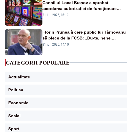
Consiliul Local Brașov a aprobat
acordarea autorizaţiei de funcţionare
pentru şapte săli de jocuri
31 iul. 2026, 15:13
Florin Prunea îi cere public lui Târnovanu
să plece de la FCSB: „Du-te, nene,
învârtindu-te!”
31 iul. 2026, 14:10
CATEGORII POPULARE
Actualitate
Politica
Economie
Social
Sport