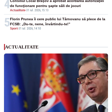
4
Consiliul Local Brașov a aprobat acordarea autorizaţiei
de funcţionare pentru şapte săli de jocuri
Actualitate
-
31 iul. 2026, 15:13
5
Florin Prunea îi cere public lui Târnovanu să plece de la
FCSB: „Du-te, nene, învârtindu-te!”
Sport
-
31 iul. 2026, 14:10
ACTUALITATE