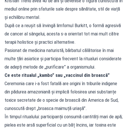
Kristian Trend avea 40 de ani și devenise o figură cunoscută în
mediul online prin sfaturile sale despre sănătate, stil de viață
și echilibru mental.
După ce a reușit să învingă limfomul Burkitt, o formă agresivă
de cancer al sângelui, acesta s-a orientat tot mai mult către
terapii holistice și practici alternative.
Pasionat de medicina naturistă, bărbatul călătorise în mai
multe țări asiatice și participa frecvent la ritualuri considerate
de adepți metode de „purificare” a organismului.
Ce este ritualul „kambo” sau „vaccinul din broască”
Ceremonia care i-a fost fatală are origini în triburile indigene
din pădurea amazoniană și implică folosirea unei substanțe
toxice secretate de o specie de broască din America de Sud,
cunoscută drept „broasca maimuță uriașă”.
În timpul ritualului: participanții consumă cantități mari de apă;
pielea este arsă superficial cu un băț încins, iar toxina este