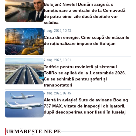
Bolojan: Nivelul Dunării asigură o
funcționare a centralei de la Cernavodă
de patru-cinci zile dacă debitele vor
scădea
7 aug. 2026, 10:43
Criza din energie. Cine scapă de măsurile
de raționalizare impuse de Bolojan
7 aug. 2026, 10:01
Tarifele pentru rovinietă și sistemul
TollRo se aplică de la 1 octombrie 2026.
Ce se schimbă pentru șoferi și
transportatori
7 aug. 2026, 09:45
Alertă în aviație! Sute de avioane Boeing
737 MAX, vizate de inspecții obligatorii,
după descoperirea unor fisuri în fuselaj
URMĂREȘTE-NE PE