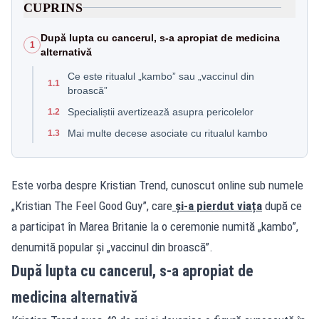
CUPRINS
După lupta cu cancerul, s-a apropiat de medicina
1
alternativă
Ce este ritualul „kambo” sau „vaccinul din
1.1
broască”
Specialiștii avertizează asupra pericolelor
1.2
Mai multe decese asociate cu ritualul kambo
1.3
Este vorba despre Kristian Trend, cunoscut online sub numele
„Kristian The Feel Good Guy”, care
și-a pierdut viața
după ce
a participat în Marea Britanie la o ceremonie numită „kambo”,
denumită popular și „vaccinul din broască”.
După lupta cu cancerul, s-a apropiat de
medicina alternativă