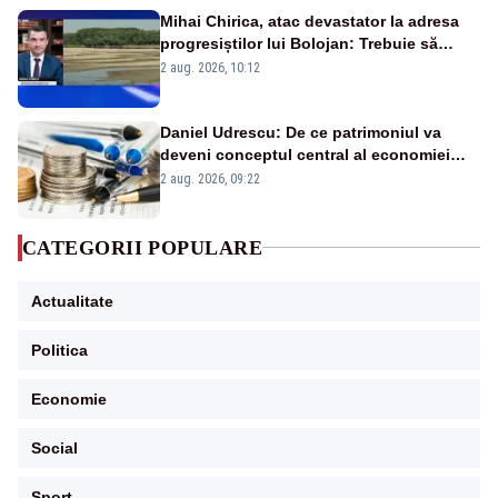
Mihai Chirica, atac devastator la adresa
progresiștilor lui Bolojan: Trebuie să
protejăm și natura, dar nu șținem omaneii
2 aug. 2026, 10:12
în stare permanentă de alertă
Daniel Udrescu: De ce patrimoniul va
deveni conceptul central al economiei
viitoare?
2 aug. 2026, 09:22
CATEGORII POPULARE
Actualitate
Politica
Economie
Social
Sport