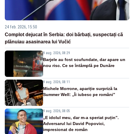
24 feb. 2026, 15:50
Complot dejucat în Serbia: doi bărbați, suspectați că
plănuiau asasinarea lui Vučić
9 aug. 2026, 08:29
Barjele au fost scufundate, dar apare un
nou risc. Ce se întâmplă pe Dunăre
9 aug. 2026, 08:11
Michele Morrone, apariție surpriză la
Summer Well: „Îi iubesc pe români”
9 aug. 2026, 08:05
„E idolul meu, dar m-a speriat puțin”.
Adversarul lui David Popovici,
impresionat de român