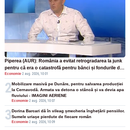
Piperea (AUR): România a evitat retrogradarea la junk
pentru că era o catastrofă pentru bănci și fondurile de
Economie
·
2 aug. 2026, 10:01
pensii
2
Mobilizare masivă pe Dunăre, pentru salvarea producției
la Cernavodă. Armata va detona o stâncă și va devia apa
fluviului - IMAGINI AERIENE
Economie
-
2 aug. 2026, 10:07
3
Dorina Barcari dă în vileag șmecheria înghețării pensiilor.
Sumele uriașe pierdute de fiecare român
Economie
-
2 aug. 2026, 10:09