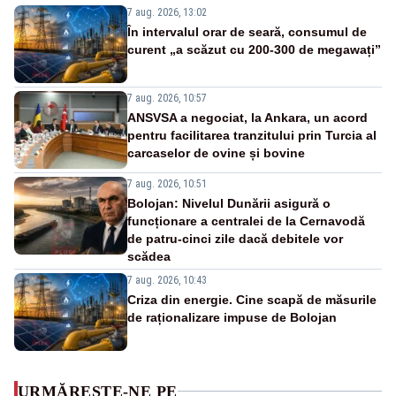
7 aug. 2026, 13:02
În intervalul orar de seară, consumul de
curent „a scăzut cu 200-300 de megawați”
7 aug. 2026, 10:57
ANSVSA a negociat, la Ankara, un acord
pentru facilitarea tranzitului prin Turcia al
carcaselor de ovine și bovine
7 aug. 2026, 10:51
Bolojan: Nivelul Dunării asigură o
funcționare a centralei de la Cernavodă
de patru-cinci zile dacă debitele vor
scădea
7 aug. 2026, 10:43
Criza din energie. Cine scapă de măsurile
de raționalizare impuse de Bolojan
URMĂREȘTE-NE PE