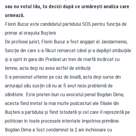
sau nu votul tău, tu decizi după ce urmărești analiza care
urmează.
Florin Bucur este candidatul partidului SOS pentru funcția de
primar al orașului Bușteni.
De profesie jurist, Florin Bucur a fost angajat al Jandarmeriei,
funcție din care s-a făcut remarcat când și-a depășit atribuțiile
și a oprit în gara din Predeal un tren de marfă încărcat cu
lemne, asta deși nu avea astfel de atribuții.
S-a pensionat ulterior pe caz de boală, asta deși surse din
anturajul său susțin că nu ar fi avut nicio problemă de
sănătate. Este prieten bun cu avocatul penal Bogdan Dima,
acesta fiind invitat la mai multe podcasturi ale filialei din
Bușteni a partidului și fiind totodată și cel care îl reprezintă pe
politician în toate procesele intentate împotriva primăriei.
Bogdan Dima a fost condamnat la 2 ani închisoare cu