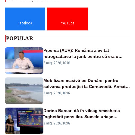
Facebook
YouTube
POPULAR
Piperea (AUR): România a evitat
retrogradarea la junk pentru că era o
catastrofă pentru bănci și fondurile de
2 aug. 2026, 10:01
pensii
Mobilizare masivă pe Dunăre, pentru
salvarea producției la Cernavodă. Armata
va detona o stâncă și va devia apa
2 aug. 2026, 10:07
fluviului - IMAGINI AERIENE
Dorina Barcari dă în vileag șmecheria
înghețării pensiilor. Sumele uriașe
pierdute de fiecare român
2 aug. 2026, 10:09