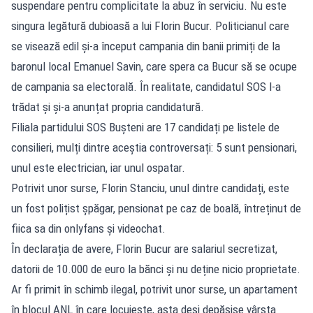
suspendare pentru complicitate la abuz în serviciu. Nu este
singura legătură dubioasă a lui Florin Bucur. Politicianul care
se visează edil și-a început campania din banii primiți de la
baronul local Emanuel Savin, care spera ca Bucur să se ocupe
de campania sa electorală. În realitate, candidatul SOS l-a
trădat și și-a anunțat propria candidatură.
Filiala partidului SOS Bușteni are 17 candidați pe listele de
consilieri, mulți dintre aceștia controversați: 5 sunt pensionari,
unul este electrician, iar unul ospatar.
Potrivit unor surse, Florin Stanciu, unul dintre candidați, este
un fost polițist șpăgar, pensionat pe caz de boală, întreținut de
fiica sa din onlyfans și videochat.
În declarația de avere, Florin Bucur are salariul secretizat,
datorii de 10.000 de euro la bănci și nu deține nicio proprietate.
Ar fi primit în schimb ilegal, potrivit unor surse, un apartament
în blocul ANL în care locuiește, asta deși depășise vârsta