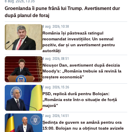
8 aug. 2026, 13:35
Groenlanda îi pune frână lui Trump. Avertisment dur
după planul de foraj
8 aug. 2026, 10:38
România își păstrează ratingul
recomandat investițiilor. Un semnal
pozitiv, dar și un avertisment pentru
autorități
8 aug. 2026, 08:51
Nicușor Dan, avertisment după decizia
Moody’s: „România trebuie să revină la
creștere economică”
7 aug. 2026, 15:26
PSD, replică dură pentru Bolojan:
„România este într-o situație de forță
majoră”
7 aug. 2026, 14:51
Ședința de guvern se amână pentru ora
15:00. Bolojan nu a obținut toate avizele